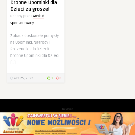
Drobne Upominki dla
Dzieci za grosze!
Dodany przez
Artykuł
sponsorowany
Zobacz doskonałe pomysły
na Upominki, Nagrody i
Prezenciki dla Dzieci!
Drobne Upominki dla Dzieci
[…]
wrz 25, 2022
3
0
Reklama