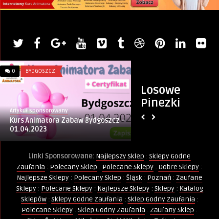
0
BYDGOSZCZ
0
INFORMACJE
Losowe
Pinezki
Artykuł sponsorowany
PINternet.pl
Kurs Animatora Zabaw Bydgoszcz –
Ferie Zimowe 2025 
01.04.2023
Musisz Wiedzieć o T
Linki Sponsorowane:
Najlepszy Sklep
:
Sklepy Godne
Zaufania
:
Polecany Sklep
:
Polecane Sklepy
:
Dobre Sklepy
:
Najlepsze Sklepy
:
Polecany Sklep
:
Śląsk
:
Poznań
:
Zaufane
Sklepy
:
Polecane Sklepy
:
Najlepsze Sklepy
:
Sklepy
:
Katalog
Sklepów
:
Sklepy Godne Zaufania
:
Sklep Godny Zaufania
:
Polecane Sklepy
:
Sklep Godny Zaufania
:
Zaufany Sklep
: