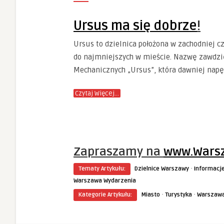
Ursus ma się dobrze
!
Ursus to dzielnica położona w zachodniej c
do najmniejszych w mieście. Nazwę zawdzi
Mechanicznych „Ursus”, która dawniej napę
Czytaj Więcej…
Zapraszamy na
www.Warsz
·
Tematy Artykułu:
Dzielnice Warszawy
Informacje
Warszawa Wydarzenia
·
·
Kategorie Artykułu:
Miasto
Turystyka
Warszaw