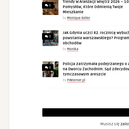
Trendy W Aranżacji Wnętrz 2026 – 10
0
Pomysłów, Które Odmienią Twoje
Mieszkanie
by
Monique Keller
Jak Gdynia uczci 82. rocznicę wybuc
0
powstania warszawskiego? Progra
obchodów
by
Monika
Policja zatrzymała podejrzanego o 
0
na Dworcu Zachodnim. Sąd zdecydo
tymczasowym areszcie
by
PINternet.pl
Musisz się
zalo