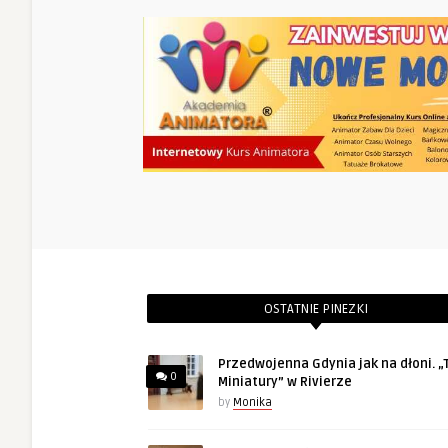
OSTATNIE PINEZKI
Przedwojenna Gdynia jak na dłoni. „T
0
Miniatury” w Rivierze
by
Monika