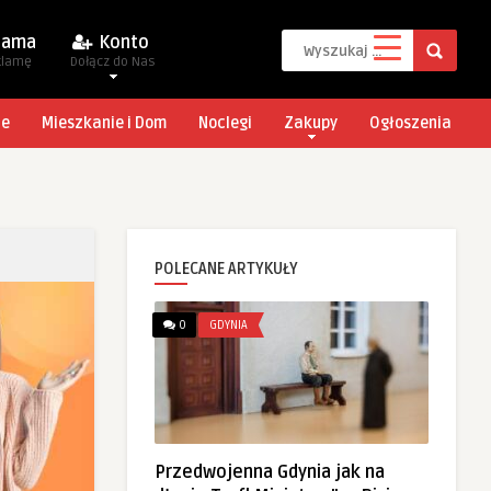
lama
Konto
klamę
Dołącz do Nas
je
Mieszkanie i Dom
Noclegi
Zakupy
Ogłoszenia
POLECANE ARTYKUŁY
0
GDYNIA
Przedwojenna Gdynia jak na