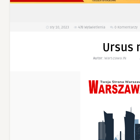
sty 10, 2023
478
Wyświetlenia
0 Komentarzy
Ursus 
Autor:
Warszawa.IN