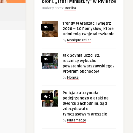
dłoni. „Trefl Miniatury” w Rivierze
Dodany przez
Monika
Trendy W Aranżacji Wnętrz
0
2026 – 10 Pomysłów, Które
Odmienią Twoje Mieszkanie
by
Monique Keller
Jak Gdynia uczci 82.
0
rocznicę wybuchu
powstania warszawskiego?
Program obchodów
by
Monika
Policja zatrzymała
0
podejrzanego o ataki na
Dworcu Zachodnim. Sąd
zdecydował o
tymczasowym areszcie
by
PINternet.pl