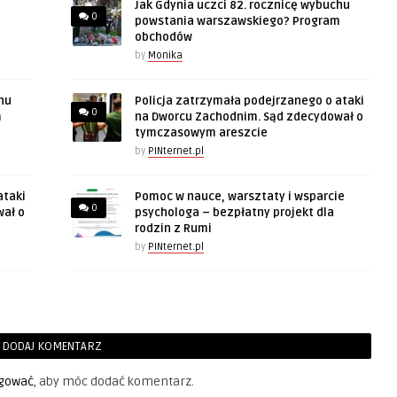
Jak Gdynia uczci 82. rocznicę wybuchu
0
powstania warszawskiego? Program
obchodów
by
Monika
hu
Policja zatrzymała podejrzanego o ataki
0
m
na Dworcu Zachodnim. Sąd zdecydował o
tymczasowym areszcie
by
PINternet.pl
ataki
Pomoc w nauce, warsztaty i wsparcie
0
wał o
psychologa – bezpłatny projekt dla
rodzin z Rumi
by
PINternet.pl
DODAJ KOMENTARZ
gować
, aby móc dodać komentarz.