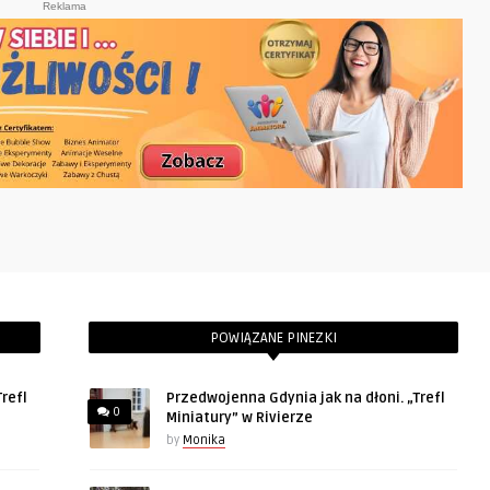
Reklama
POWIĄZANE PINEZKI
refl
Przedwojenna Gdynia jak na dłoni. „Trefl
0
Miniatury” w Rivierze
by
Monika