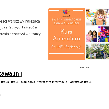
zęści Warszawy należąca
ęcza fabryce Zakładów
dzała przemysł w Stolicy…
REKLAMA
awa.In
!
·
·
·
·
·
 Ursus
Ursus
Warszawa
Warszawa Informacje
Warszawa Ursus
a