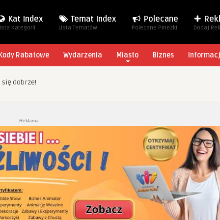
Kat Index
Temat Index
Polecane
Rek
ista Kategorii
Lista Tematów
Polecane Pinezki
Dodaj Re
Kody Rabatowe
Wydarzenia
Miasto
Biznes
Informac
się dobrze!
Reklama