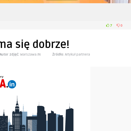
7
0
ma się dobrze!
Autor zdjęć:
Warszawa.IN
Żródło:
Artykuł partnera