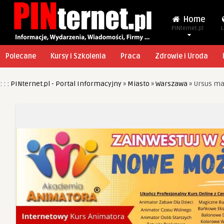
Home
PINternet.pl
L
Polecane
Kursy i Szkolenia
Praca
Zdrowie i Uroda
: : : PINternet.pl - Portal Informacyjny
»
Miasto
»
Warszawa
»
Ursus ma 