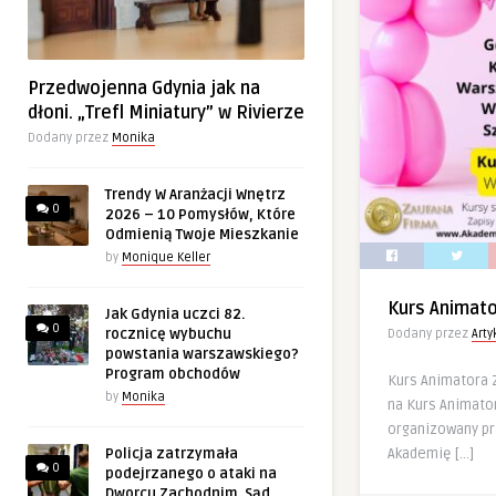
Przedwojenna Gdynia jak na
dłoni. „Trefl Miniatury” w Rivierze
Dodany przez
Monika
Trendy W Aranżacji Wnętrz
0
2026 – 10 Pomysłów, Które
Odmienią Twoje Mieszkanie
by
Monique Keller
Kurs Animat
Jak Gdynia uczci 82.
0
rocznicę wybuchu
Dodany przez
Art
powstania warszawskiego?
Program obchodów
Kurs Animatora
by
Monika
na Kurs Animator
organizowany p
Akademię […]
Policja zatrzymała
0
podejrzanego o ataki na
Dworcu Zachodnim. Sąd