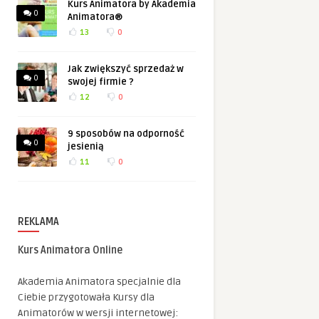
Kurs Animatora by Akademia
0
Animatora®
13
0
Jak zwiększyć sprzedaż w
0
swojej firmie ?
12
0
9 sposobów na odporność
0
jesienią
11
0
REKLAMA
Kurs Animatora Online
Akademia Animatora specjalnie dla
Ciebie przygotowała Kursy dla
Animatorów w wersji internetowej: