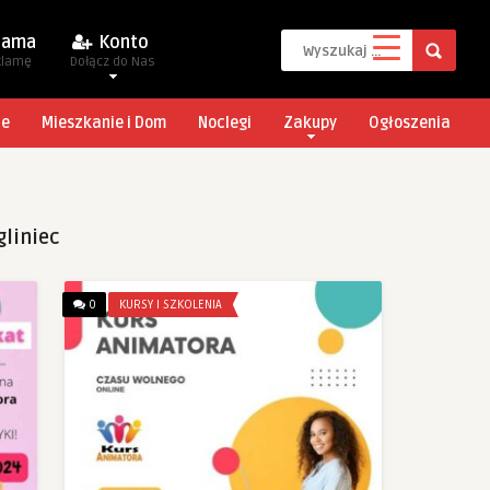
lama
Konto
klamę
Dołącz do Nas
je
Mieszkanie i Dom
Noclegi
Zakupy
Ogłoszenia
liniec
0
KURSY I SZKOLENIA