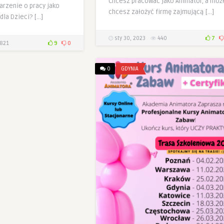
Chcesz pracować jako Animator, a moż
arzenie o pracy jako
chcesz założyć firmę zajmującą […]
dla Dzieci? […]
sty 30, 2023
440
7
821
9
0
0
GDYNIA