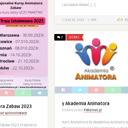
i pozwala dawać […]
paź 26, 2023
586
9
0
BIZNES
y Akademia Animatora
ora Zabaw 2023
Dodany przez
PINternet.pl
ykuł sponsorowany
Kurs Animatora by Akademia Animatora
Zabaw 2023 Pragniesz