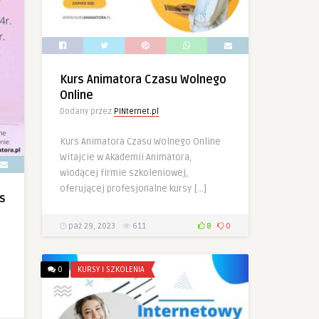
Kurs Animatora Czasu Wolnego
Online
Dodany przez
PINternet.pl
Kurs Animatora Czasu Wolnego Online
Witajcie w Akademii Animatora,
wiodącej firmie szkoleniowej,
oferującej profesjonalne kursy […]
s
paź 29, 2023
611
8
0
0
KURSY I SZKOLENIA