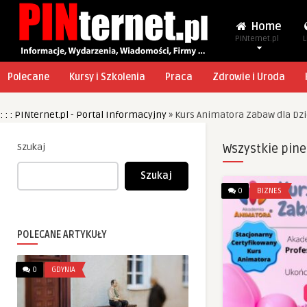
Home
PINternet.pl
L
Polecane
Kursy i Szkolenia
Praca
Zdrowie i Uroda
: : : PINternet.pl - Portal Informacyjny
»
Kurs Animatora Zabaw dla Dzi
Szukaj
Wszystkie pine
Szukaj
0
BIZNES
POLECANE ARTYKUŁY
0
GDYNIA