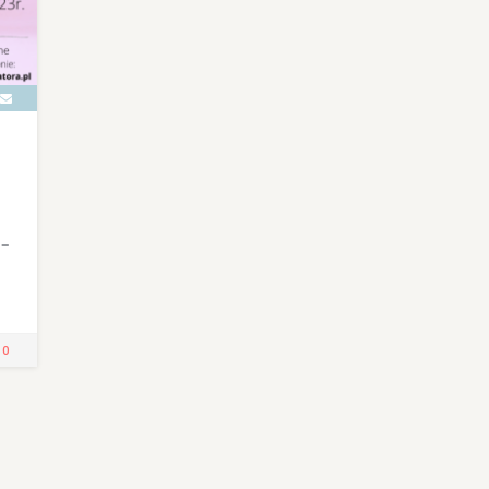
 –
!
0