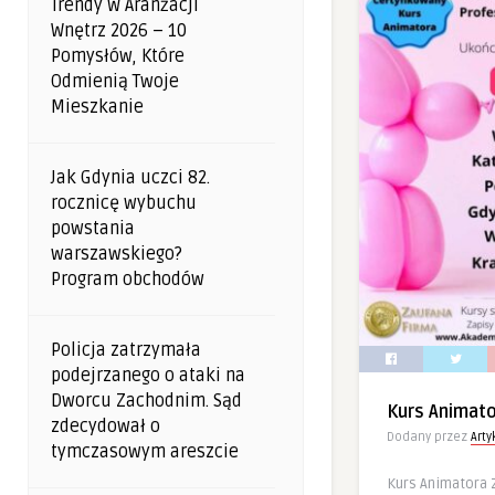
Trendy W Aranżacji
Wnętrz 2026 – 10
Pomysłów, Które
Odmienią Twoje
Mieszkanie
Jak Gdynia uczci 82.
rocznicę wybuchu
powstania
warszawskiego?
Program obchodów
Policja zatrzymała
podejrzanego o ataki na
Dworcu Zachodnim. Sąd
Kurs Animat
zdecydował o
Dodany przez
Art
tymczasowym areszcie
Kurs Animatora 