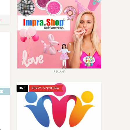
0
REKLAMA
0
KURSY I SZKOLENIA