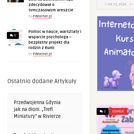
lut 11, 2024
zdecydował o
tymczasowym areszcie
by
PINternet.pl
Pomoc w nauce, warsztaty i
0
wsparcie psychologa –
bezpłatny projekt dla
rodzin z Rumi
by
PINternet.pl
Ostatnio dodane Artykuły
Przedwojenna Gdynia
jak na dłoni. „Trefl
0
GDAŃSK
Miniatury” w Rivierze