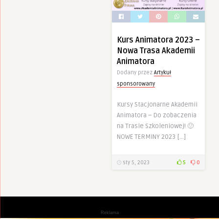
Kurs Animatora 2023 –
Nowa Trasa Akademii
Animatora
Dodany przez
Artykuł
sponsorowany
Kursy Stacjonarne Akademii
Animatora – Do zobaczenia
na Trasie Szkoleniowej! 🙂
NOWE TERMINY 2023 […]
sty 5, 2023
5
0
Reklama