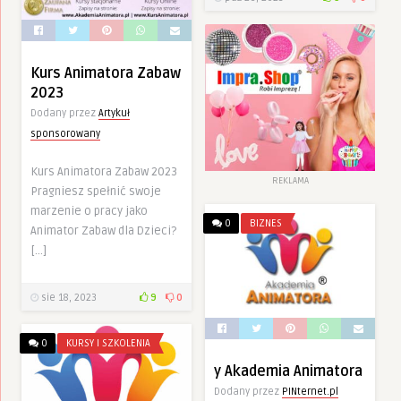
Kurs Animatora Zabaw
2023
Dodany przez
Artykuł
sponsorowany
Kurs Animatora Zabaw 2023
REKLAMA
Pragniesz spełnić swoje
marzenie o pracy jako
0
BIZNES
Animator Zabaw dla Dzieci?
[…]
sie 18, 2023
9
0
0
KURSY I SZKOLENIA
y Akademia Animatora
Dodany przez
PINternet.pl