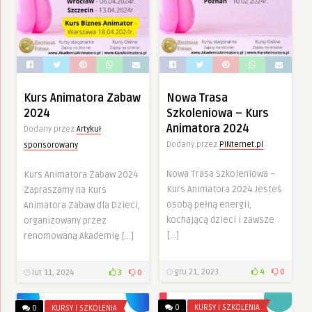
Kurs Animatora Zabaw
Nowa Trasa
2024
Szkoleniowa – Kurs
Animatora 2024
Dodany przez
Artykuł
Dodany przez
PINternet.pl
sponsorowany
Nowa Trasa Szkoleniowa –
Kurs Animatora Zabaw 2024
Kurs Animatora 2024 Jesteś
Zapraszamy na Kurs
osobą pełną energii,
Animatora Zabaw dla Dzieci,
kochającą dzieci i zawsze
organizowany przez
[…]
renomowaną Akademię […]
gru 21, 2023
4
0
lut 11, 2024
3
0
0
KURSY I SZKOLENIA
0
KURSY I SZKOLENIA