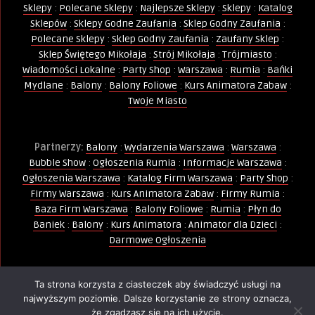
Sklepy
:
Polecane Sklepy
:
Najlepsze Sklepy
:
Sklepy
:
Katalog
Sklepów
:
Sklepy Godne Zaufania
:
Sklep Godny Zaufania
:
Polecane Sklepy
:
Sklep Godny Zaufania
:
Zaufany Sklep
:
Sklep Świętego Mikołaja
:
Strój Mikołaja
:
Trójmiasto
:
Wiadomości Lokalne
:
Party Shop
:
Warszawa
:
Rumia
:
Bańki
Mydlane
:
Balony
:
Balony Foliowe
:
Kurs Animatora Zabaw
:
Twoje Miasto
Partnerzy:
Balony
:
Wydarzenia Warszawa
:
Warszawa
:
Bubble Show
:
Ogłoszenia Rumia
:
Informacje Warszawa
:
Ogłoszenia Warszawa
:
Katalog Firm Warszawa
:
Party Shop
:
Firmy Warszawa
:
Kurs Animatora Zabaw
:
Firmy Rumia
:
Baza Firm Warszawa
:
Balony Foliowe
:
Rumia
:
Płyn do
Baniek
:
Balony
:
Kurs Animatora
:
Animator dla Dzieci
:
Darmowe Ogłoszenia
Ta strona korzysta z ciasteczek aby świadczyć usługi na
Wszelkie Prawa Zastrzeżone - Kopiowanie, powielanie i
najwyższym poziomie. Dalsze korzystanie ze strony oznacza,
wykorzystywanie treści, zdjęć, grafik jest zabronione -
że zgadzasz się na ich użycie.