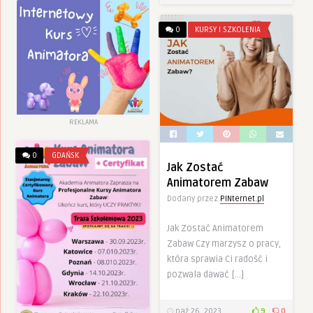
0
KURSY I SZKOLENIA
REKLAMA
0
GDAŃSK
Jak Zostać
Animatorem Zabaw
Dodany przez
PINternet.pl
Jak Zostać Animatorem
Zabaw Czy marzysz o pracy,
która sprawia Ci radość i
pozwala dawać […]
paź 26, 2023
9
0