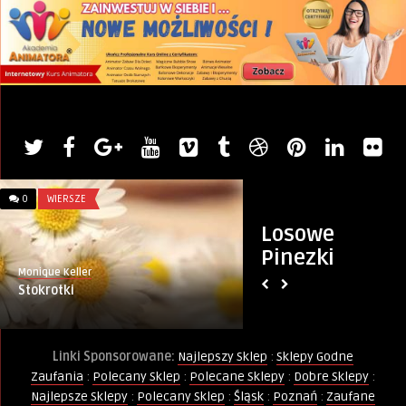
0
WIERSZE
0
INFORMACJE
Losowe
Pinezki
Monique Keller
Artykuł sponsorowany
Stokrotki
Kurs Animatora Kr
Linki Sponsorowane:
Najlepszy Sklep
:
Sklepy Godne
Zaufania
:
Polecany Sklep
:
Polecane Sklepy
:
Dobre Sklepy
:
Najlepsze Sklepy
:
Polecany Sklep
:
Śląsk
:
Poznań
:
Zaufane