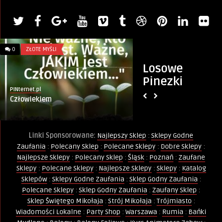
0
ZŁOTE MYŚLI
0
KURSY I SZKOLENIA
Losowe
Pinezki
PINternet.pl
PINternet.pl
Człowiekiem
Internetowy Kurs 
Linki Sponsorowane:
Najlepszy Sklep
:
Sklepy Godne
Zaufania
:
Polecany Sklep
:
Polecane Sklepy
:
Dobre Sklepy
:
Najlepsze Sklepy
:
Polecany Sklep
:
Śląsk
:
Poznań
:
Zaufane
Sklepy
:
Polecane Sklepy
:
Najlepsze Sklepy
:
Sklepy
:
Katalog
Sklepów
:
Sklepy Godne Zaufania
:
Sklep Godny Zaufania
:
Polecane Sklepy
:
Sklep Godny Zaufania
:
Zaufany Sklep
:
Sklep Świętego Mikołaja
:
Strój Mikołaja
:
Trójmiasto
:
Wiadomości Lokalne
:
Party Shop
:
Warszawa
:
Rumia
:
Bańki