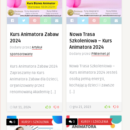
Kurs Animatora Zabaw
Nowa Trasa
2024
Szkoleniowa – Kurs
Animatora 2024
Dodany przez
Artykuł
Dodany przez
PINternet.pl
sponsorowany
Nowa Trasa Szkoleniowa –
Kurs Animatora Zabaw 2024
Kurs Animatora 2024 Jesteś
Zapraszamy na Kurs
osobą pełną energii,
Animatora Zabaw dla Dzieci,
kochającą dzieci i zawsze
organizowany przez
[…]
renomowaną Akademię […]
gru 21, 2023
4
0
lut 11, 2024
3
0
0
KURSY I SZKOLENIA
0
KURSY I SZKOLENIA