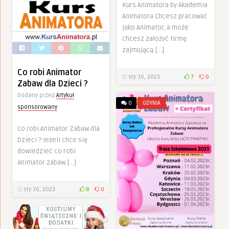
Kurs Animatora by Akademia
Animatora Chcesz pracować
jako Animator, a może
chcesz założyć firmę
zajmującą […]
Co robi Animator
sty 30, 2023
7
0
Zabaw dla Dzieci ?
Dodany przez
Artykuł
0
GDYNIA
sponsorowany
Co robi Animator Zabaw dla
Dzieci ? Jeżeli chce się
dowiedzieć co robi
animator zabaw […]
sty 30, 2023
8
0