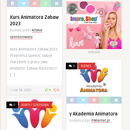
Kurs Animatora Zabaw
2023
Dodany przez
Artykuł
sponsorowany
Kurs Animatora Zabaw 2023
REKLAMA
Pragniesz spełnić swoje
marzenie o pracy jako
0
BIZNES
Animator Zabaw dla Dzieci?
[…]
sie 18, 2023
9
0
0
KURSY I SZKOLENIA
y Akademia Animatora
Dodany przez
PINternet.pl