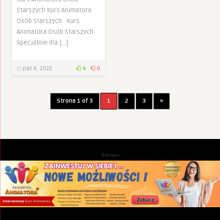
Starszych Kurs Animatora
Osób Starszych Kurs
Animatora Osób Starszych
Specjalnie dla […]
paź 6, 2022
4
0
Strona 1 of 3
1
2
3
»
Reklama