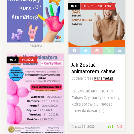
0
KURSY I SZKOLENIA
REKLAMA
0
GDAŃSK
Jak Zostać
Animatorem Zabaw
Dodany przez
PINternet.pl
Jak Zostać Animatorem
Zabaw Czy marzysz o pracy,
która sprawia Ci radość i
pozwala dawać […]
paź 26, 2023
9
0