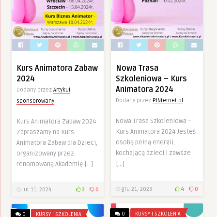
Kurs Animatora Zabaw
Nowa Trasa
2024
Szkoleniowa – Kurs
Animatora 2024
Dodany przez
Artykuł
Dodany przez
PINternet.pl
sponsorowany
Nowa Trasa Szkoleniowa –
Kurs Animatora Zabaw 2024
Kurs Animatora 2024 Jesteś
Zapraszamy na Kurs
osobą pełną energii,
Animatora Zabaw dla Dzieci,
kochającą dzieci i zawsze
organizowany przez
[…]
renomowaną Akademię […]
gru 21, 2023
4
0
lut 11, 2024
3
0
0
KURSY I SZKOLENIA
0
KURSY I SZKOLENIA