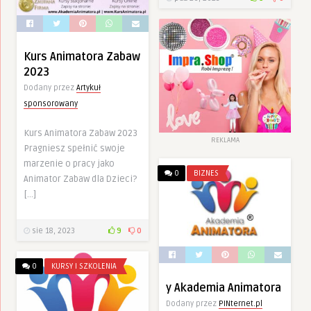
Kurs Animatora Zabaw
2023
Dodany przez
Artykuł
sponsorowany
Kurs Animatora Zabaw 2023
REKLAMA
Pragniesz spełnić swoje
marzenie o pracy jako
0
BIZNES
Animator Zabaw dla Dzieci?
[…]
sie 18, 2023
9
0
0
KURSY I SZKOLENIA
y Akademia Animatora
Dodany przez
PINternet.pl