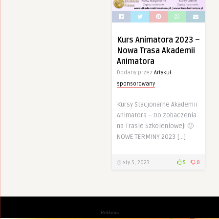
Kurs Animatora 2023 –
Nowa Trasa Akademii
Animatora
Dodany przez
Artykuł
sponsorowany
Kursy Stacjonarne Akademii
Animatora – Do zobaczenia
na Trasie Szkoleniowej! 🙂
NOWE TERMINY 2023 […]
sty 5, 2023
5
0
Reklama