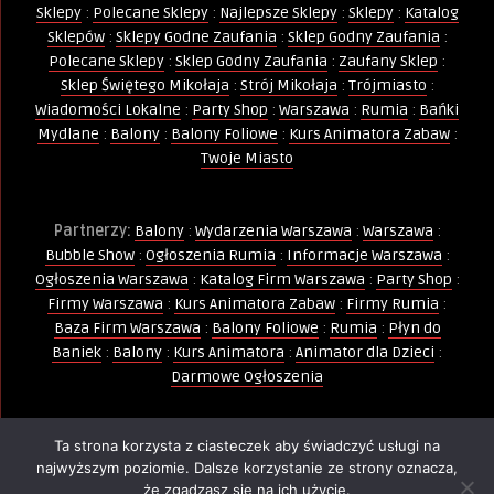
Sklepy
:
Polecane Sklepy
:
Najlepsze Sklepy
:
Sklepy
:
Katalog
Sklepów
:
Sklepy Godne Zaufania
:
Sklep Godny Zaufania
:
Polecane Sklepy
:
Sklep Godny Zaufania
:
Zaufany Sklep
:
Sklep Świętego Mikołaja
:
Strój Mikołaja
:
Trójmiasto
:
Wiadomości Lokalne
:
Party Shop
:
Warszawa
:
Rumia
:
Bańki
Mydlane
:
Balony
:
Balony Foliowe
:
Kurs Animatora Zabaw
:
Twoje Miasto
Partnerzy:
Balony
:
Wydarzenia Warszawa
:
Warszawa
:
Bubble Show
:
Ogłoszenia Rumia
:
Informacje Warszawa
:
Ogłoszenia Warszawa
:
Katalog Firm Warszawa
:
Party Shop
:
Firmy Warszawa
:
Kurs Animatora Zabaw
:
Firmy Rumia
:
Baza Firm Warszawa
:
Balony Foliowe
:
Rumia
:
Płyn do
Baniek
:
Balony
:
Kurs Animatora
:
Animator dla Dzieci
:
Darmowe Ogłoszenia
Ta strona korzysta z ciasteczek aby świadczyć usługi na
Wszelkie Prawa Zastrzeżone - Kopiowanie, powielanie i
najwyższym poziomie. Dalsze korzystanie ze strony oznacza,
wykorzystywanie treści, zdjęć, grafik jest zabronione -
że zgadzasz się na ich użycie.