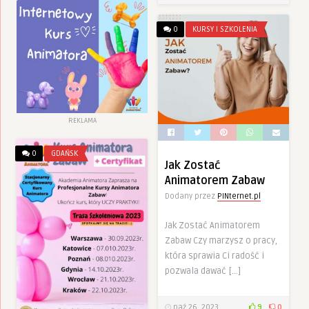
0
KURSY I SZKOLENIA
REKLAMA
0
GDAŃSK
Jak Zostać
Animatorem Zabaw
Dodany przez
PINternet.pl
Jak Zostać Animatorem
Zabaw Czy marzysz o pracy,
która sprawia Ci radość i
pozwala dawać […]
paź 26, 2023
9
0