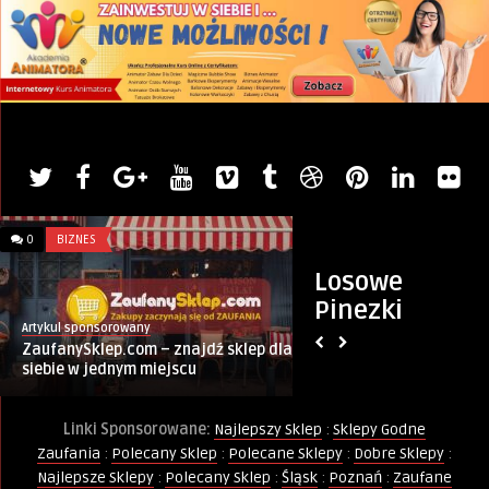
0
BIZNES
0
WIERSZE
Losowe
Pinezki
Artykul sponsorowany
Monique Keller
ZaufanySklep.com – znajdź sklep dla
Brzmienie Ciszy…
siebie w jednym miejscu
Linki Sponsorowane:
Najlepszy Sklep
:
Sklepy Godne
Zaufania
:
Polecany Sklep
:
Polecane Sklepy
:
Dobre Sklepy
:
Najlepsze Sklepy
:
Polecany Sklep
:
Śląsk
:
Poznań
:
Zaufane