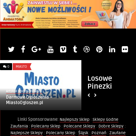
0
MIASTO
0
WIERSZE
Losowe
Pinezki
Artykuł sponsorowany
Monique Keller
Darmowe Ogłoszenia –
Do Polityka
MiastoOgloszen.pl
Linki Sponsorowane:
Najlepszy Sklep
:
Sklepy Godne
Zaufania
:
Polecany Sklep
:
Polecane Sklepy
:
Dobre Sklepy
:
Najlepsze Sklepy
:
Polecany Sklep
:
Śląsk
:
Poznań
:
Zaufane