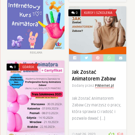
0
KURSY I SZKOLENIA
REKLAMA
0
GDAŃSK
Jak Zostać
Animatorem Zabaw
Dodany przez
PINternet.pl
Jak Zostać Animatorem
Zabaw Czy marzysz o pracy,
która sprawia Ci radość i
pozwala dawać […]
paź 26, 2023
9
0