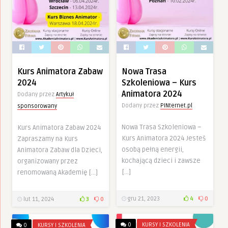
Kurs Animatora Zabaw
Nowa Trasa
2024
Szkoleniowa – Kurs
Animatora 2024
Dodany przez
Artykuł
Dodany przez
PINternet.pl
sponsorowany
Nowa Trasa Szkoleniowa –
Kurs Animatora Zabaw 2024
Kurs Animatora 2024 Jesteś
Zapraszamy na Kurs
osobą pełną energii,
Animatora Zabaw dla Dzieci,
kochającą dzieci i zawsze
organizowany przez
[…]
renomowaną Akademię […]
gru 21, 2023
4
0
lut 11, 2024
3
0
0
KURSY I SZKOLENIA
0
KURSY I SZKOLENIA