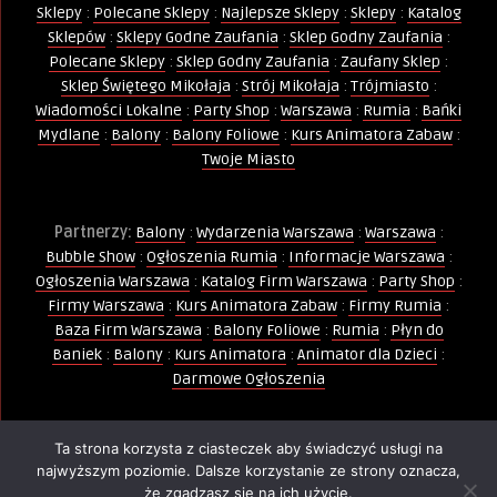
Sklepy
:
Polecane Sklepy
:
Najlepsze Sklepy
:
Sklepy
:
Katalog
Sklepów
:
Sklepy Godne Zaufania
:
Sklep Godny Zaufania
:
Polecane Sklepy
:
Sklep Godny Zaufania
:
Zaufany Sklep
:
Sklep Świętego Mikołaja
:
Strój Mikołaja
:
Trójmiasto
:
Wiadomości Lokalne
:
Party Shop
:
Warszawa
:
Rumia
:
Bańki
Mydlane
:
Balony
:
Balony Foliowe
:
Kurs Animatora Zabaw
:
Twoje Miasto
Partnerzy:
Balony
:
Wydarzenia Warszawa
:
Warszawa
:
Bubble Show
:
Ogłoszenia Rumia
:
Informacje Warszawa
:
Ogłoszenia Warszawa
:
Katalog Firm Warszawa
:
Party Shop
:
Firmy Warszawa
:
Kurs Animatora Zabaw
:
Firmy Rumia
:
Baza Firm Warszawa
:
Balony Foliowe
:
Rumia
:
Płyn do
Baniek
:
Balony
:
Kurs Animatora
:
Animator dla Dzieci
:
Darmowe Ogłoszenia
Ta strona korzysta z ciasteczek aby świadczyć usługi na
Wszelkie Prawa Zastrzeżone - Kopiowanie, powielanie i
najwyższym poziomie. Dalsze korzystanie ze strony oznacza,
wykorzystywanie treści, zdjęć, grafik jest zabronione -
że zgadzasz się na ich użycie.