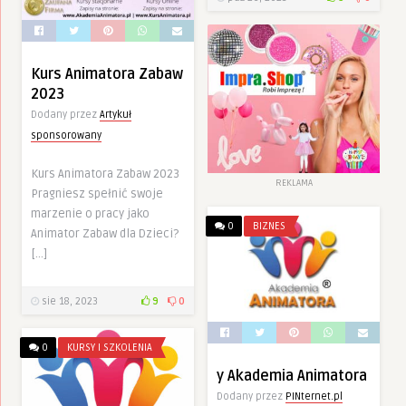
Kurs Animatora Zabaw
2023
Dodany przez
Artykuł
sponsorowany
Kurs Animatora Zabaw 2023
REKLAMA
Pragniesz spełnić swoje
marzenie o pracy jako
0
BIZNES
Animator Zabaw dla Dzieci?
[…]
sie 18, 2023
9
0
0
KURSY I SZKOLENIA
y Akademia Animatora
Dodany przez
PINternet.pl