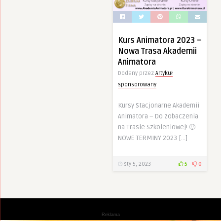
Kurs Animatora 2023 –
Nowa Trasa Akademii
Animatora
Dodany przez
Artykuł
sponsorowany
Kursy Stacjonarne Akademii
Animatora – Do zobaczenia
na Trasie Szkoleniowej! 🙂
NOWE TERMINY 2023 […]
sty 5, 2023
5
0
Reklama