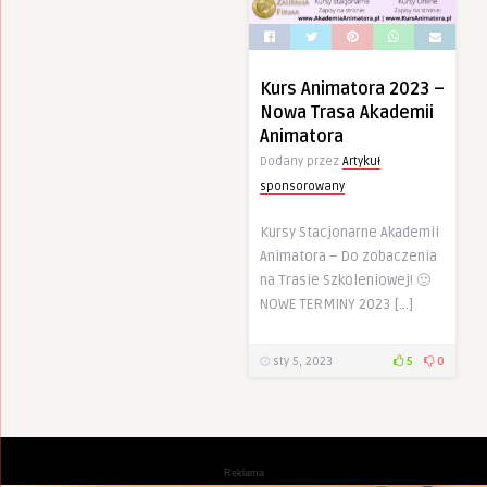
Kurs Animatora 2023 –
Nowa Trasa Akademii
Animatora
Dodany przez
Artykuł
sponsorowany
Kursy Stacjonarne Akademii
Animatora – Do zobaczenia
na Trasie Szkoleniowej! 🙂
NOWE TERMINY 2023 […]
sty 5, 2023
5
0
Reklama