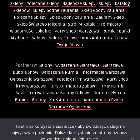
Sklepy
:
Polecane Sklepy
:
Najlepsze Sklepy
:
Sklepy
:
Katalog
Sklepów
:
Sklepy Godne Zaufania
:
Sklep Godny Zaufania
:
Polecane Sklepy
:
Sklep Godny Zaufania
:
Zaufany Sklep
:
Sklep Świętego Mikołaja
:
Strój Mikołaja
:
Trójmiasto
:
Wiadomości Lokalne
:
Party Shop
:
Warszawa
:
Rumia
:
Bańki
Mydlane
:
Balony
:
Balony Foliowe
:
Kurs Animatora Zabaw
:
Twoje Miasto
Partnerzy:
Balony
:
Wydarzenia Warszawa
:
Warszawa
:
Bubble Show
:
Ogłoszenia Rumia
:
Informacje Warszawa
:
Ogłoszenia Warszawa
:
Katalog Firm Warszawa
:
Party Shop
:
Firmy Warszawa
:
Kurs Animatora Zabaw
:
Firmy Rumia
:
Baza Firm Warszawa
:
Balony Foliowe
:
Rumia
:
Płyn do
Baniek
:
Balony
:
Kurs Animatora
:
Animator dla Dzieci
:
Darmowe Ogłoszenia
Ta strona korzysta z ciasteczek aby świadczyć usługi na
Wszelkie Prawa Zastrzeżone - Kopiowanie, powielanie i
najwyższym poziomie. Dalsze korzystanie ze strony oznacza,
wykorzystywanie treści, zdjęć, grafik jest zabronione -
że zgadzasz się na ich użycie.