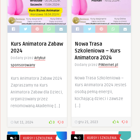
Kurs Animatora Zabaw
Nowa Trasa
2024
Szkoleniowa – Kurs
Animatora 2024
Dodany przez
Artykuł
Dodany przez
PINternet.pl
sponsorowany
Nowa Trasa Szkoleniowa –
Kurs Animatora Zabaw 2024
Kurs Animatora 2024 Jesteś
Zapraszamy na Kurs
osobą pełną energii,
Animatora Zabaw dla Dzieci,
kochającą dzieci i zawsze
organizowany przez
[…]
renomowaną Akademię […]
gru 21, 2023
4
0
lut 11, 2024
3
0
0
KURSY I SZKOLENIA
0
KURSY I SZKOLENIA