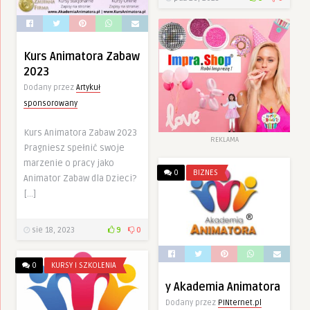
Kurs Animatora Zabaw
2023
Dodany przez
Artykuł
sponsorowany
Kurs Animatora Zabaw 2023
REKLAMA
Pragniesz spełnić swoje
marzenie o pracy jako
0
BIZNES
Animator Zabaw dla Dzieci?
[…]
sie 18, 2023
9
0
0
KURSY I SZKOLENIA
y Akademia Animatora
Dodany przez
PINternet.pl