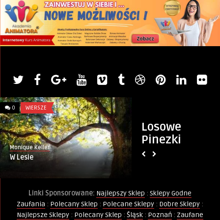
0
WIERSZE
0
ZŁOTE MYŚLI
Losowe
Pinezki
Monique Keller
PINternet.pl
W Lesie
Serce
Linki Sponsorowane:
Najlepszy Sklep
:
Sklepy Godne
Zaufania
:
Polecany Sklep
:
Polecane Sklepy
:
Dobre Sklepy
:
Najlepsze Sklepy
:
Polecany Sklep
:
Śląsk
:
Poznań
:
Zaufane