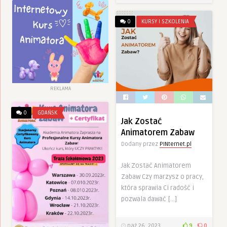
0
KURSY I SZKOLENIA
REKLAMA
0
GDAŃSK
Jak Zostać
Animatorem Zabaw
Dodany przez
PINternet.pl
Jak Zostać Animatorem
Zabaw Czy marzysz o pracy,
która sprawia Ci radość i
pozwala dawać […]
paź 26, 2023
9
0