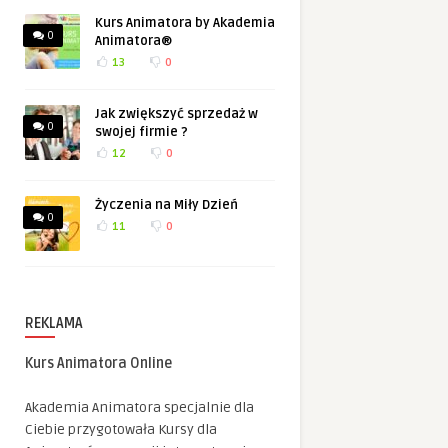
Kurs Animatora by Akademia
0
Animatora®
13
0
Jak zwiększyć sprzedaż w
0
swojej firmie ?
12
0
Życzenia na Miły Dzień
0
11
0
REKLAMA
Kurs Animatora Online
Akademia Animatora specjalnie dla
Ciebie przygotowała Kursy dla