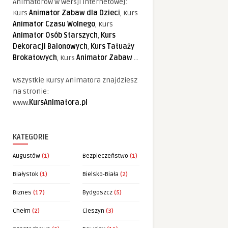
Animatorów w wersji internetowej:
Kurs
Animator Zabaw dla Dzieci
, Kurs
Animator Czasu Wolnego
, Kurs
Animator Osób Starszych
,
Kurs
Dekoracji Balonowych
,
Kurs Tatuaży
Brokatowych
, Kurs
Animator Zabaw
...
Wszystkie Kursy Animatora znajdziesz
na stronie:
www.
KursAnimatora.pl
KATEGORIE
Augustów
(1)
Bezpieczeństwo
(1)
Białystok
(1)
Bielsko-Biała
(2)
Biznes
(17)
Bydgoszcz
(5)
Chełm
(2)
Cieszyn
(3)