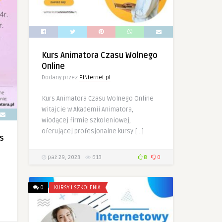
Kurs Animatora Czasu Wolnego
Online
Dodany przez
PINternet.pl
Kurs Animatora Czasu Wolnego Online
Witajcie w Akademii Animatora,
wiodącej firmie szkoleniowej,
oferującej profesjonalne kursy […]
s
paź 29, 2023
613
8
0
0
KURSY I SZKOLENIA