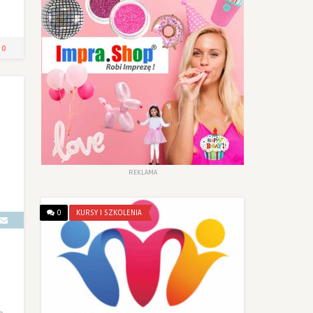
0
REKLAMA
0
KURSY I SZKOLENIA