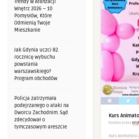
Trendy W Aranżacji
Wnętrz 2026 – 10
Pomysłów, Które
Odmienią Twoje
Mieszkanie
Jak Gdynia uczci 82.
rocznicę wybuchu
powstania
warszawskiego?
Program obchodów
Policja zatrzymała
podejrzanego o ataki na
Dworcu Zachodnim. Sąd
Kurs Animat
zdecydował o
Dodany przez
Art
tymczasowym areszcie
Kurs Animatora 