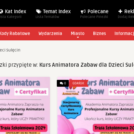
Kat Index
Temat Index
Polecane
Rek
ista Kategorii
Lista Tematów
Polecane Pinezki
Dodaj Re
Kody Rabatowe
Wydarzenia
Miasto
Biznes
Informac
eci Sulęcin
zki przypięte w:
Kurs Animatora Zabaw dla Dzieci Sul
0
GDAŃSK