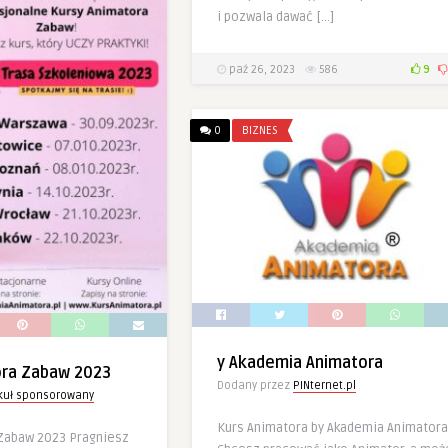
i pozwala dawać […]
paź 26, 2023
586
9
0
BIZNES
y Akademia Animatora
ora Zabaw 2023
Dodany przez
PINternet.pl
ykuł sponsorowany
Kurs Animatora by Akademia Animatora
Zabaw 2023 Pragniesz