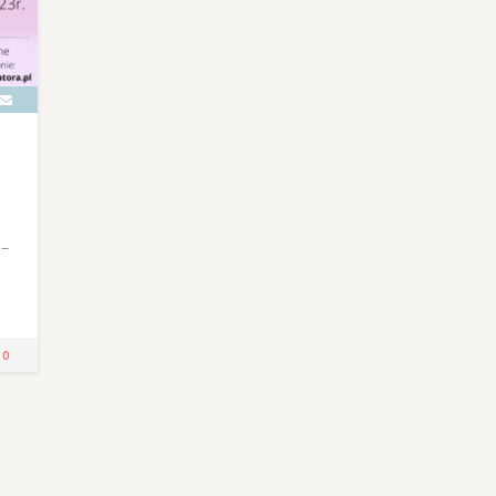
 –
!
0