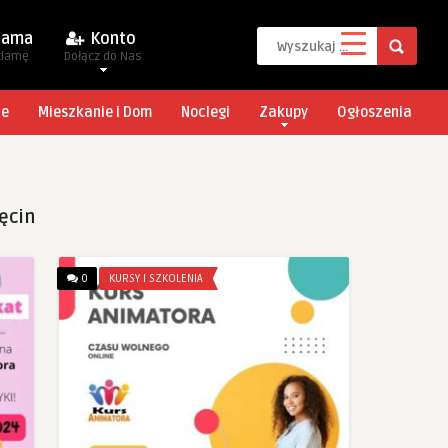
lama
Konto
klamę
Dołącz do Nas
je
Mieszkanie i Dom
Noclegi
Zakupy
Ogłoszenia
ęcin
0
KURSY I SZKOLENIA