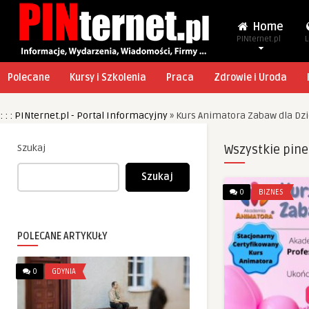
Home
PINternet.pl
L
Polecane
Kursy i Szkolenia
Praca
Zdrowie i Uroda
: : : PINternet.pl - Portal Informacyjny
»
Kurs Animatora Zabaw dla Dzi
Szukaj
Wszystkie pine
Szukaj
0
BIZNES
POLECANE ARTYKUŁY
0
GDYNIA