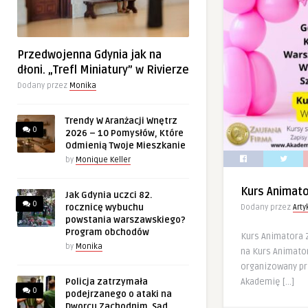
Przedwojenna Gdynia jak na
dłoni. „Trefl Miniatury” w Rivierze
Dodany przez
Monika
Trendy W Aranżacji Wnętrz
0
2026 – 10 Pomysłów, Które
Odmienią Twoje Mieszkanie
by
Monique Keller
Kurs Animat
Jak Gdynia uczci 82.
0
rocznicę wybuchu
Dodany przez
Art
powstania warszawskiego?
Program obchodów
Kurs Animatora
by
Monika
na Kurs Animator
organizowany p
Akademię […]
Policja zatrzymała
0
podejrzanego o ataki na
Dworcu Zachodnim. Sąd