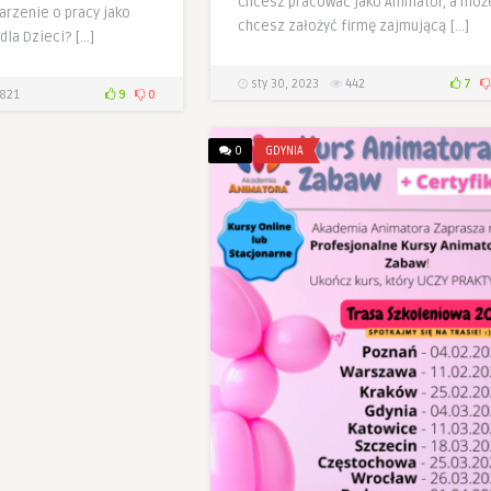
Chcesz pracować jako Animator, a moż
arzenie o pracy jako
chcesz założyć firmę zajmującą […]
dla Dzieci? […]
sty 30, 2023
442
7
821
9
0
0
GDYNIA