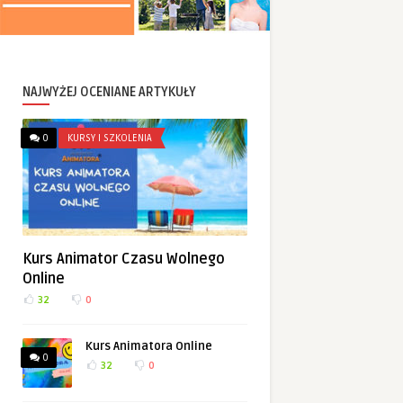
NAJWYŻEJ OCENIANE ARTYKUŁY
0
KURSY I SZKOLENIA
Kurs Animator Czasu Wolnego
Online
32
0
Kurs Animatora Online
0
32
0