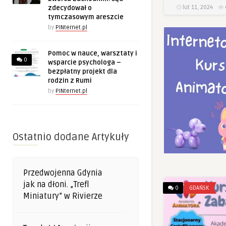
lut 11, 2024
zdecydował o
tymczasowym areszcie
by
PINternet.pl
Pomoc w nauce, warsztaty i
0
wsparcie psychologa –
bezpłatny projekt dla
rodzin z Rumi
by
PINternet.pl
Ostatnio dodane Artykuły
Przedwojenna Gdynia
jak na dłoni. „Trefl
0
GDAŃSK
Miniatury” w Rivierze