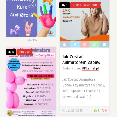
0
KURSY I SZKOLENIA
REKLAMA
0
GDAŃSK
Jak Zostać
Animatorem Zabaw
Dodany przez
PINternet.pl
Jak Zostać Animatorem
Zabaw Czy marzysz o pracy,
która sprawia Ci radość i
pozwala dawać […]
paź 26, 2023
9
0