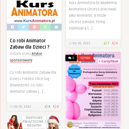
Kurs Animatora by Akademia
Animatora Chcesz pracować
jako Animator, a może
chcesz założyć firmę
zajmującą […]
Co robi Animator
sty 30, 2023
7
0
Zabaw dla Dzieci ?
Dodany przez
Artykuł
0
GDYNIA
sponsorowany
Co robi Animator Zabaw dla
Dzieci ? Jeżeli chce się
dowiedzieć co robi
animator zabaw […]
sty 30, 2023
8
0