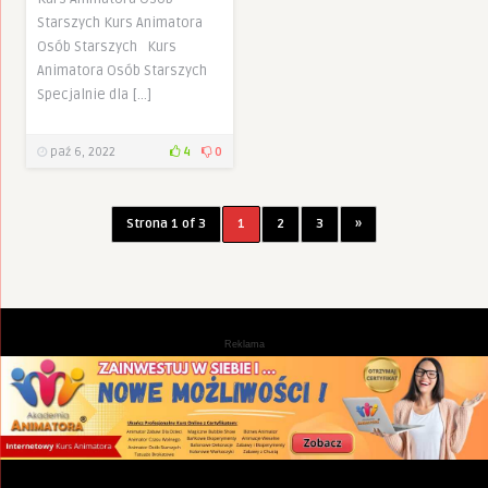
Starszych Kurs Animatora
Osób Starszych Kurs
Animatora Osób Starszych
Specjalnie dla […]
paź 6, 2022
4
0
Strona 1 of 3
1
2
3
»
Reklama