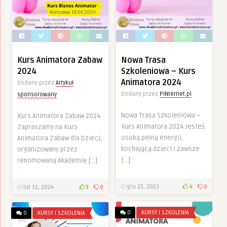
Kurs Animatora Zabaw
Nowa Trasa
2024
Szkoleniowa – Kurs
Animatora 2024
Dodany przez
Artykuł
Dodany przez
PINternet.pl
sponsorowany
Nowa Trasa Szkoleniowa –
Kurs Animatora Zabaw 2024
Kurs Animatora 2024 Jesteś
Zapraszamy na Kurs
osobą pełną energii,
Animatora Zabaw dla Dzieci,
kochającą dzieci i zawsze
organizowany przez
[…]
renomowaną Akademię […]
gru 21, 2023
4
0
lut 11, 2024
3
0
0
KURSY I SZKOLENIA
0
KURSY I SZKOLENIA