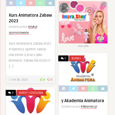
Kurs Animatora Zabaw
2023
Dodany przez
Artykuł
sponsorowany
Kurs Animatora Zabaw 2023
REKLAMA
Pragniesz spełnić swoje
marzenie o pracy jako
0
BIZNES
Animator Zabaw dla Dzieci?
[…]
sie 18, 2023
9
0
0
KURSY I SZKOLENIA
y Akademia Animatora
Dodany przez
PINternet.pl