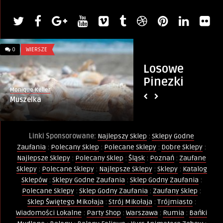
0
WIERSZE
0
ROZWÓJ OSOBISTY
Losowe
Pinezki
Monique Keller
PINternet.pl
Muszelka
Sukces i Motywacja
Linki Sponsorowane:
Najlepszy Sklep
:
Sklepy Godne
Zaufania
:
Polecany Sklep
:
Polecane Sklepy
:
Dobre Sklepy
:
Najlepsze Sklepy
:
Polecany Sklep
:
Śląsk
:
Poznań
:
Zaufane
Sklepy
:
Polecane Sklepy
:
Najlepsze Sklepy
:
Sklepy
:
Katalog
Sklepów
:
Sklepy Godne Zaufania
:
Sklep Godny Zaufania
:
Polecane Sklepy
:
Sklep Godny Zaufania
:
Zaufany Sklep
:
Sklep Świętego Mikołaja
:
Strój Mikołaja
:
Trójmiasto
:
Wiadomości Lokalne
:
Party Shop
:
Warszawa
:
Rumia
:
Bańki