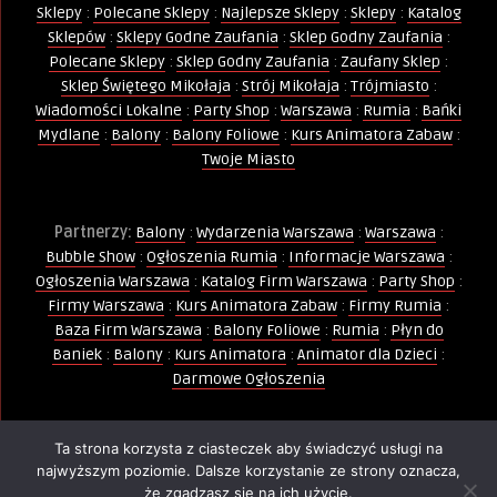
Sklepy
:
Polecane Sklepy
:
Najlepsze Sklepy
:
Sklepy
:
Katalog
Sklepów
:
Sklepy Godne Zaufania
:
Sklep Godny Zaufania
:
Polecane Sklepy
:
Sklep Godny Zaufania
:
Zaufany Sklep
:
Sklep Świętego Mikołaja
:
Strój Mikołaja
:
Trójmiasto
:
Wiadomości Lokalne
:
Party Shop
:
Warszawa
:
Rumia
:
Bańki
Mydlane
:
Balony
:
Balony Foliowe
:
Kurs Animatora Zabaw
:
Twoje Miasto
Partnerzy:
Balony
:
Wydarzenia Warszawa
:
Warszawa
:
Bubble Show
:
Ogłoszenia Rumia
:
Informacje Warszawa
:
Ogłoszenia Warszawa
:
Katalog Firm Warszawa
:
Party Shop
:
Firmy Warszawa
:
Kurs Animatora Zabaw
:
Firmy Rumia
:
Baza Firm Warszawa
:
Balony Foliowe
:
Rumia
:
Płyn do
Baniek
:
Balony
:
Kurs Animatora
:
Animator dla Dzieci
:
Darmowe Ogłoszenia
Ta strona korzysta z ciasteczek aby świadczyć usługi na
Wszelkie Prawa Zastrzeżone - Kopiowanie, powielanie i
najwyższym poziomie. Dalsze korzystanie ze strony oznacza,
wykorzystywanie treści, zdjęć, grafik jest zabronione -
że zgadzasz się na ich użycie.