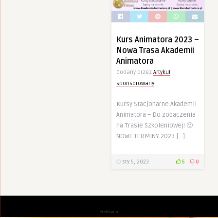
Kurs Animatora 2023 –
Nowa Trasa Akademii
Animatora
Dodany przez
Artykuł
sponsorowany
Kursy Stacjonarne Akademii
Animatora – Do zobaczenia
na Trasie Szkoleniowej! 🙂
NOWE TERMINY 2023 […]
sty 5, 2023
5
0
Reklama