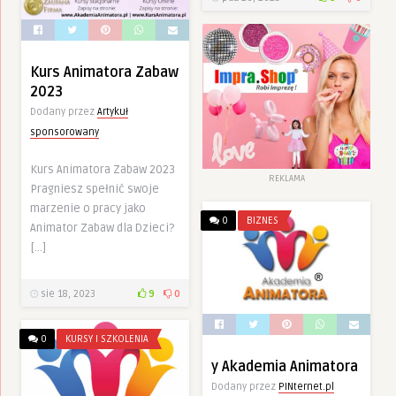
Kurs Animatora Zabaw
2023
Dodany przez
Artykuł
sponsorowany
Kurs Animatora Zabaw 2023
REKLAMA
Pragniesz spełnić swoje
marzenie o pracy jako
0
BIZNES
Animator Zabaw dla Dzieci?
[…]
sie 18, 2023
9
0
0
KURSY I SZKOLENIA
y Akademia Animatora
Dodany przez
PINternet.pl