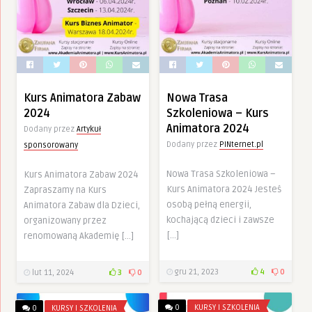
Kurs Animatora Zabaw
Nowa Trasa
2024
Szkoleniowa – Kurs
Animatora 2024
Dodany przez
Artykuł
Dodany przez
PINternet.pl
sponsorowany
Nowa Trasa Szkoleniowa –
Kurs Animatora Zabaw 2024
Kurs Animatora 2024 Jesteś
Zapraszamy na Kurs
osobą pełną energii,
Animatora Zabaw dla Dzieci,
kochającą dzieci i zawsze
organizowany przez
[…]
renomowaną Akademię […]
gru 21, 2023
4
0
lut 11, 2024
3
0
0
KURSY I SZKOLENIA
0
KURSY I SZKOLENIA