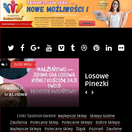
0
WIERSZE
0
INFORMACJE
Losowe
Pinezki
Monique Keller
Monika
Wiosenne Słońce
Boże Ciało 2025 Ki
Linki Sponsorowane:
Najlepszy Sklep
:
Sklepy Godne
Zaufania
:
Polecany Sklep
:
Polecane Sklepy
:
Dobre Sklepy
:
Najlepsze Sklepy
:
Polecany Sklep
:
Śląsk
:
Poznań
:
Zaufane