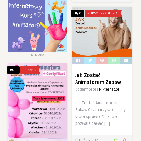
0
KURSY I SZKOLENIA
REKLAMA
0
GDAŃSK
Jak Zostać
Animatorem Zabaw
Dodany przez
PINternet.pl
Jak Zostać Animatorem
Zabaw Czy marzysz o pracy,
która sprawia Ci radość i
pozwala dawać […]
paź 26, 2023
9
0