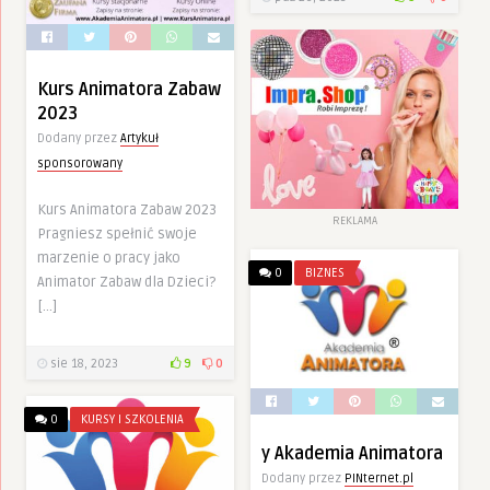
Kurs Animatora Zabaw
2023
Dodany przez
Artykuł
sponsorowany
Kurs Animatora Zabaw 2023
REKLAMA
Pragniesz spełnić swoje
marzenie o pracy jako
0
BIZNES
Animator Zabaw dla Dzieci?
[…]
sie 18, 2023
9
0
0
KURSY I SZKOLENIA
y Akademia Animatora
Dodany przez
PINternet.pl