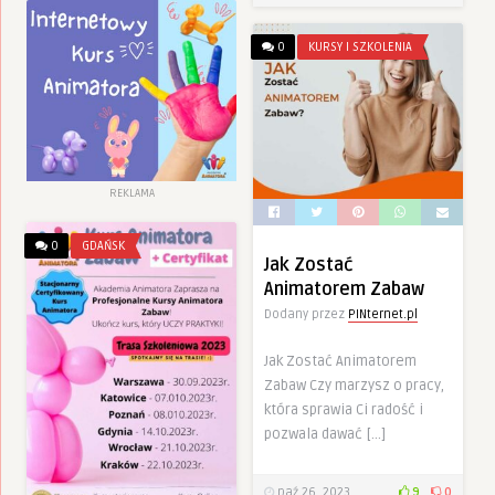
0
KURSY I SZKOLENIA
REKLAMA
0
GDAŃSK
Jak Zostać
Animatorem Zabaw
Dodany przez
PINternet.pl
Jak Zostać Animatorem
Zabaw Czy marzysz o pracy,
która sprawia Ci radość i
pozwala dawać […]
paź 26, 2023
9
0