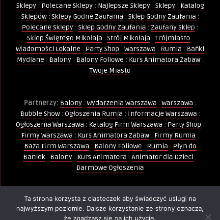
Sklepy
:
Polecane Sklepy
:
Najlepsze Sklepy
:
Sklepy
:
Katalog
Sklepów
:
Sklepy Godne Zaufania
:
Sklep Godny Zaufania
:
Polecane Sklepy
:
Sklep Godny Zaufania
:
Zaufany Sklep
:
Sklep Świętego Mikołaja
:
Strój Mikołaja
:
Trójmiasto
:
Wiadomości Lokalne
:
Party Shop
:
Warszawa
:
Rumia
:
Bańki
Mydlane
:
Balony
:
Balony Foliowe
:
Kurs Animatora Zabaw
:
Twoje Miasto
Partnerzy:
Balony
:
Wydarzenia Warszawa
:
Warszawa
:
Bubble Show
:
Ogłoszenia Rumia
:
Informacje Warszawa
:
Ogłoszenia Warszawa
:
Katalog Firm Warszawa
:
Party Shop
:
Firmy Warszawa
:
Kurs Animatora Zabaw
:
Firmy Rumia
:
Baza Firm Warszawa
:
Balony Foliowe
:
Rumia
:
Płyn do
Baniek
:
Balony
:
Kurs Animatora
:
Animator dla Dzieci
:
Darmowe Ogłoszenia
Ta strona korzysta z ciasteczek aby świadczyć usługi na
Wszelkie Prawa Zastrzeżone - Kopiowanie, powielanie i
najwyższym poziomie. Dalsze korzystanie ze strony oznacza,
wykorzystywanie treści, zdjęć, grafik jest zabronione -
że zgadzasz się na ich użycie.