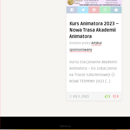
Kurs Animatora 2023 –
Nowa Trasa Akademii
Animatora
Dodany przez
Artykuł
sponsorowany
Kursy Stacjonarne Akademii
Animatora – Do zobaczenia
na Trasie Szkoleniowej! 🙂
NOWE TERMINY 2023 […]
sty 5, 2023
5
0
Reklama