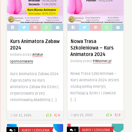
Kurs Animatora Zabaw
Nowa Trasa
2024
Szkoleniowa – Kurs
Animatora 2024
Dodany przez
Artykuł
Dodany przez
PINternet.pl
sponsorowany
Nowa Trasa Szkoleniowa –
Kurs Animatora Zabaw 2024
Kurs Animatora 2024 Jesteś
Zapraszamy na Kurs
osobą pełną energii,
Animatora Zabaw dla Dzieci,
kochającą dzieci i zawsze
organizowany przez
[…]
renomowaną Akademię […]
gru 21, 2023
4
0
lut 11, 2024
3
0
0
KURSY I SZKOLENIA
0
KURSY I SZKOLENIA