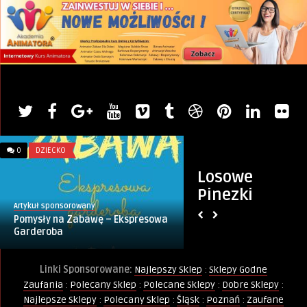
0
DZIECKO
0
KRAKÓW
Losowe
Pinezki
Artykuł sponsorowany
PINternet.pl
Pomysły na Zabawę – Ekspresowa
Kurs Animator Zab
Garderoba
17.06.2023
Linki Sponsorowane:
Najlepszy Sklep
:
Sklepy Godne
Zaufania
:
Polecany Sklep
:
Polecane Sklepy
:
Dobre Sklepy
:
Najlepsze Sklepy
:
Polecany Sklep
:
Śląsk
:
Poznań
:
Zaufane