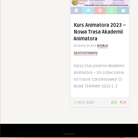
Kurs Animatora 2023 –
Nowa Trasa Akademii
Animatora
Dodany przez
Artykuł
sponsorowany
Kursy Stacjonarne Akademii
Animatora – Do zobaczenia
na Trasie Szkoleniowej! 🙂
NOWE TERMINY 2023 […]
sty 5, 2023
5
0
Reklama