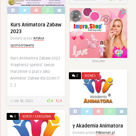
Kurs Animatora Zabaw
2023
Dodany przez
Artykuł
sponsorowany
Kurs Animatora Zabaw 2023
REKLAMA
Pragniesz spełnić swoje
marzenie o pracy jako
0
BIZNES
Animator Zabaw dla Dzieci?
[…]
sie 18, 2023
9
0
0
KURSY I SZKOLENIA
y Akademia Animatora
Dodany przez
PINternet.pl