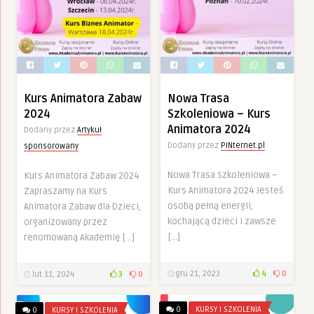
Kurs Animatora Zabaw
Nowa Trasa
2024
Szkoleniowa – Kurs
Animatora 2024
Dodany przez
Artykuł
Dodany przez
PINternet.pl
sponsorowany
Nowa Trasa Szkoleniowa –
Kurs Animatora Zabaw 2024
Kurs Animatora 2024 Jesteś
Zapraszamy na Kurs
osobą pełną energii,
Animatora Zabaw dla Dzieci,
kochającą dzieci i zawsze
organizowany przez
[…]
renomowaną Akademię […]
gru 21, 2023
4
0
lut 11, 2024
3
0
0
KURSY I SZKOLENIA
0
KURSY I SZKOLENIA