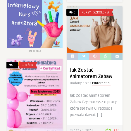
0
KURSY I SZKOLENIA
REKLAMA
0
GDAŃSK
Jak Zostać
Animatorem Zabaw
Dodany przez
PINternet.pl
Jak Zostać Animatorem
Zabaw Czy marzysz o pracy,
która sprawia Ci radość i
pozwala dawać […]
paź 26, 2023
9
0