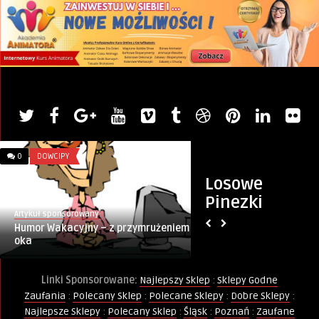
0
DOWCIPY
0
INTERNET
Losowe
Pinezki
Artykuł sponsorowany
Artykul sponsorowany
Humor Wakacyjny – z przymrużeniem
Polecane‑Sklepy.pl 
oka
Kupujących i Sprz
Linki Sponsorowane:
Najlepszy Sklep
:
Sklepy Godne
Zaufania
:
Polecany Sklep
:
Polecane Sklepy
:
Dobre Sklepy
:
Najlepsze Sklepy
:
Polecany Sklep
:
Śląsk
:
Poznań
:
Zaufane