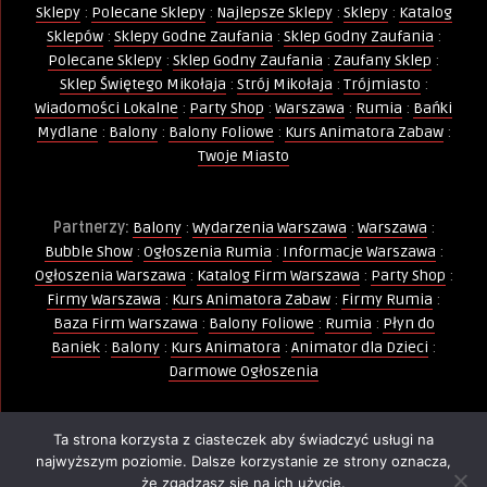
Sklepy
:
Polecane Sklepy
:
Najlepsze Sklepy
:
Sklepy
:
Katalog
Sklepów
:
Sklepy Godne Zaufania
:
Sklep Godny Zaufania
:
Polecane Sklepy
:
Sklep Godny Zaufania
:
Zaufany Sklep
:
Sklep Świętego Mikołaja
:
Strój Mikołaja
:
Trójmiasto
:
Wiadomości Lokalne
:
Party Shop
:
Warszawa
:
Rumia
:
Bańki
Mydlane
:
Balony
:
Balony Foliowe
:
Kurs Animatora Zabaw
:
Twoje Miasto
Partnerzy:
Balony
:
Wydarzenia Warszawa
:
Warszawa
:
Bubble Show
:
Ogłoszenia Rumia
:
Informacje Warszawa
:
Ogłoszenia Warszawa
:
Katalog Firm Warszawa
:
Party Shop
:
Firmy Warszawa
:
Kurs Animatora Zabaw
:
Firmy Rumia
:
Baza Firm Warszawa
:
Balony Foliowe
:
Rumia
:
Płyn do
Baniek
:
Balony
:
Kurs Animatora
:
Animator dla Dzieci
:
Darmowe Ogłoszenia
Ta strona korzysta z ciasteczek aby świadczyć usługi na
Wszelkie Prawa Zastrzeżone - Kopiowanie, powielanie i
najwyższym poziomie. Dalsze korzystanie ze strony oznacza,
wykorzystywanie treści, zdjęć, grafik jest zabronione -
że zgadzasz się na ich użycie.