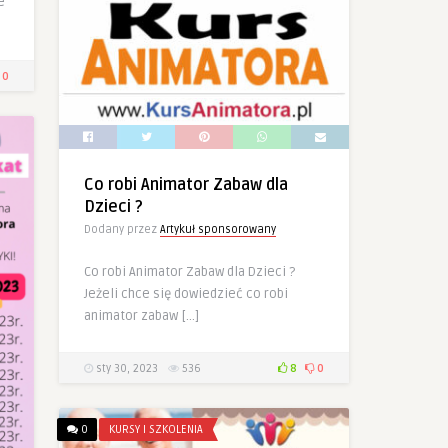
e
0
Co robi Animator Zabaw dla
Dzieci ?
Dodany przez
Artykuł sponsorowany
Co robi Animator Zabaw dla Dzieci ?
Jeżeli chce się dowiedzieć co robi
animator zabaw […]
sty 30, 2023
536
8
0
0
KURSY I SZKOLENIA