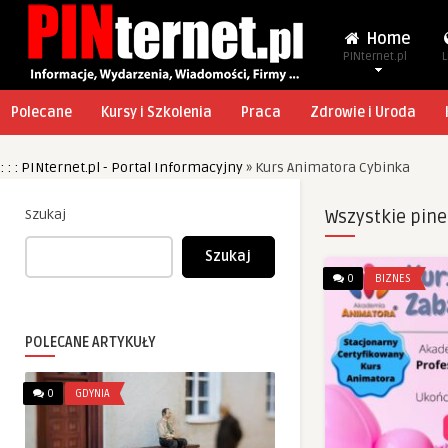
Home
PINternet.pl
L
Polecane
Kursy i Szkolenia
Praca
Zdrowie i Uroda
: : : PINternet.pl - Portal Informacyjny
»
Kurs Animatora Cybinka
Szukaj
Wszystkie pine
Szukaj
0
BIZNES
POLECANE ARTYKUŁY
0
GDYNIA