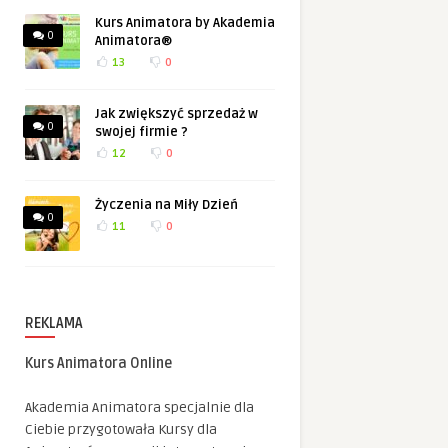
Kurs Animatora by Akademia
0
Animatora®
13
0
Jak zwiększyć sprzedaż w
0
swojej firmie ?
12
0
Życzenia na Miły Dzień
0
11
0
REKLAMA
Kurs Animatora Online
Akademia Animatora specjalnie dla
Ciebie przygotowała Kursy dla