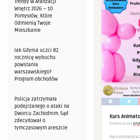
Trendy W Aranżacji
Wnętrz 2026 – 10
Pomysłów, Które
Odmienią Twoje
Mieszkanie
Jak Gdynia uczci 82.
rocznicę wybuchu
powstania
warszawskiego?
Program obchodów
Policja zatrzymała
podejrzanego o ataki na
Dworcu Zachodnim. Sąd
Kurs Animat
zdecydował o
Dodany przez
Art
tymczasowym areszcie
Kurs Animatora 