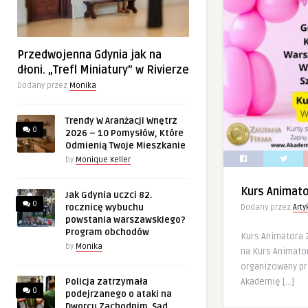
Przedwojenna Gdynia jak na
dłoni. „Trefl Miniatury” w Rivierze
Dodany przez
Monika
Trendy W Aranżacji Wnętrz
0
2026 – 10 Pomysłów, Które
Odmienią Twoje Mieszkanie
by
Monique Keller
Kurs Animat
Jak Gdynia uczci 82.
0
rocznicę wybuchu
Dodany przez
Art
powstania warszawskiego?
Program obchodów
Kurs Animatora
by
Monika
na Kurs Animator
organizowany p
Akademię […]
Policja zatrzymała
0
podejrzanego o ataki na
Dworcu Zachodnim. Sąd