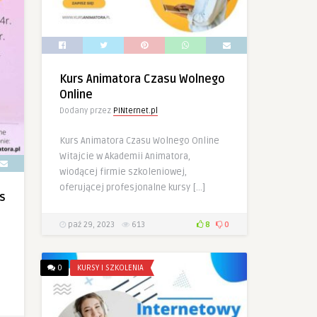
Kurs Animatora Czasu Wolnego
Online
Dodany przez
PINternet.pl
Kurs Animatora Czasu Wolnego Online
Witajcie w Akademii Animatora,
wiodącej firmie szkoleniowej,
oferującej profesjonalne kursy […]
s
paź 29, 2023
613
8
0
0
KURSY I SZKOLENIA