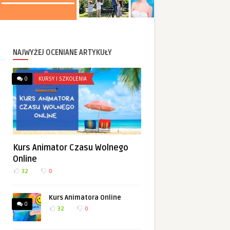
NAJWYŻEJ OCENIANE ARTYKUŁY
0
KURSY I SZKOLENIA
Kurs Animator Czasu Wolnego
Online
32
0
Kurs Animatora Online
0
32
0