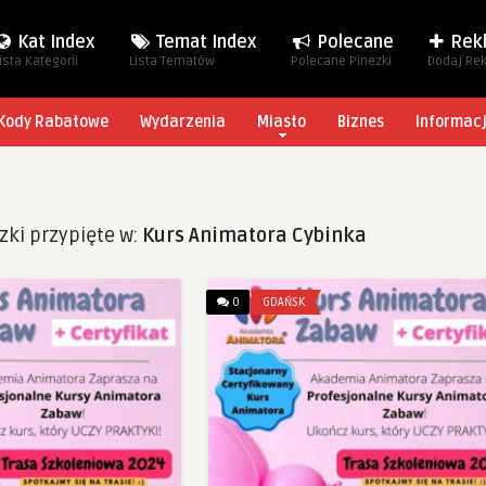
Kat Index
Temat Index
Polecane
Rek
ista Kategorii
Lista Tematów
Polecane Pinezki
Dodaj Re
Kody Rabatowe
Wydarzenia
Miasto
Biznes
Informac
zki przypięte w:
Kurs Animatora Cybinka
0
GDAŃSK