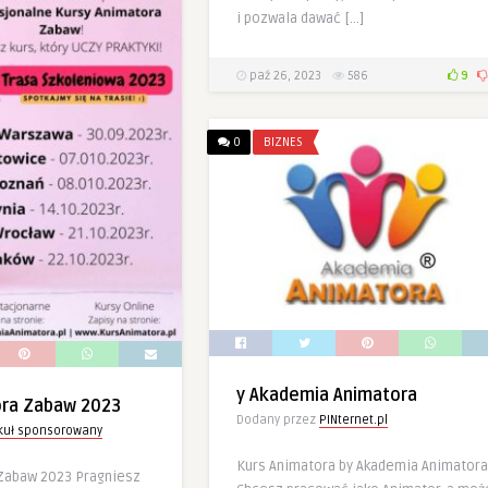
i pozwala dawać […]
paź 26, 2023
586
9
0
BIZNES
y Akademia Animatora
ora Zabaw 2023
Dodany przez
PINternet.pl
ykuł sponsorowany
Kurs Animatora by Akademia Animatora
Zabaw 2023 Pragniesz