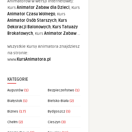
Animatorów w wersji internetowej:
Kurs
Animator Zabaw dla Dzieci
, Kurs
Animator Czasu Wolnego
, Kurs
Animator Osób Starszych
,
Kurs
Dekoracji Balonowych
,
Kurs Tatuaży
Brokatowych
, Kurs
Animator Zabaw
...
Wszystkie Kursy Animatora znajdziesz
na stronie:
www.
KursAnimatora.pl
KATEGORIE
Augustów
(1)
Bezpieczeństwo
(1)
Białystok
(1)
Bielsko-Biała
(2)
Biznes
(17)
Bydgoszcz
(5)
Chełm
(2)
Cieszyn
(3)