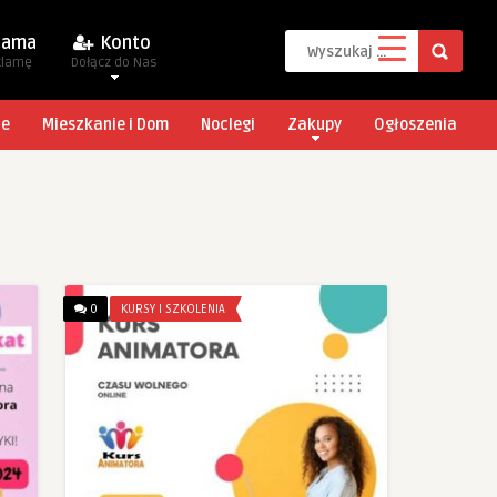
lama
Konto
klamę
Dołącz do Nas
je
Mieszkanie i Dom
Noclegi
Zakupy
Ogłoszenia
0
KURSY I SZKOLENIA