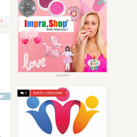
0
REKLAMA
0
KURSY I SZKOLENIA