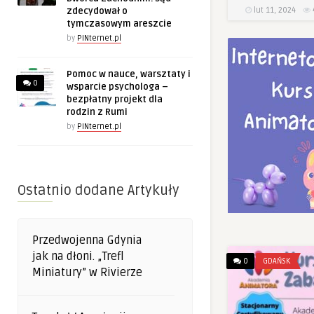
lut 11, 2024
zdecydował o
tymczasowym areszcie
by
PINternet.pl
Pomoc w nauce, warsztaty i
0
wsparcie psychologa –
bezpłatny projekt dla
rodzin z Rumi
by
PINternet.pl
Ostatnio dodane Artykuły
Przedwojenna Gdynia
jak na dłoni. „Trefl
0
GDAŃSK
Miniatury” w Rivierze