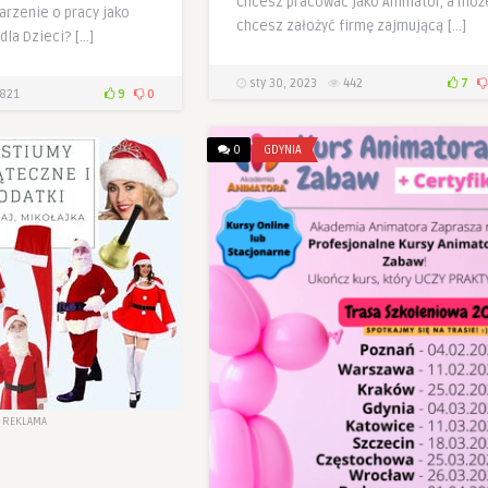
Chcesz pracować jako Animator, a moż
arzenie o pracy jako
chcesz założyć firmę zajmującą […]
dla Dzieci? […]
sty 30, 2023
442
7
821
9
0
0
GDYNIA
REKLAMA