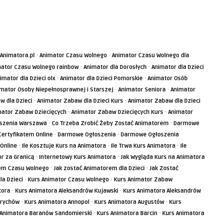
·
·
Animatora.pl
Animator Czasu Wolnego
Animator Czasu Wolnego dla
·
·
ator Czasu Wolnego rainbow
Animator dla Dorosłych
Animator dla Dzieci
·
·
imator dla Dzieci olx
Animator dla Dzieci Pomorskie
Animator Osób
·
·
mator Osoby Niepełnosprawnej i Starszej
Animator Seniora
Animator
·
·
w dla Dzieci
Animator Zabaw dla Dzieci Kurs
Animator Zabaw dla Dzieci
·
·
mator Zabaw Dziecięcych
Animator Zabaw Dziecięcych Kurs
Animator
·
·
oszenia Warszawa
Co Trzeba Zrobić Żeby Zostać Animatorem
Darmowe
·
·
ertyfikatem Online
Darmowe Ogłoszenia
Darmowe Ogłoszenia
·
·
·
Online
Ile Kosztuje Kurs na Animatora
Ile Trwa Kurs Animatora
Ile
·
·
or za Granicą
Internetowy Kurs Animatora
Jak Wygląda Kurs na Animatora
·
·
rem Czasu Wolnego
Jak zostać Animatorem dla Dzieci
Jak Zostać
·
·
a Dzieci
Kurs Animator Czasu Wolnego
Kurs Animator Zabaw
·
·
tora
Kurs Animatora Aleksandrów Kujawski
Kurs Animatora Aleksandrów
·
·
·
drychów
Kurs Animatora Annopol
Kurs Animatora Augustów
Kurs
·
·
 Animatora Baranów Sandomierski
Kurs Animatora Barcin
Kurs Animatora