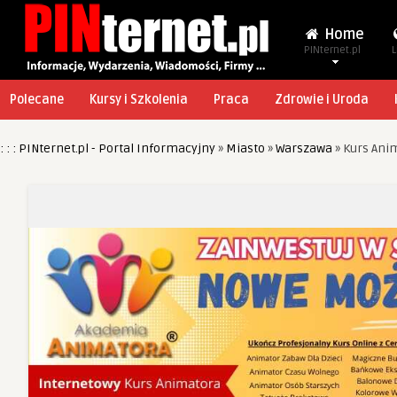
Home
PINternet.pl
L
Polecane
Kursy i Szkolenia
Praca
Zdrowie i Uroda
: : : PINternet.pl - Portal Informacyjny
»
Miasto
»
Warszawa
»
Kurs Ani