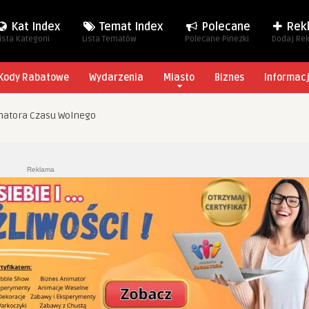
Kat Index
Temat Index
Polecane
Rek
ista Kategorii
Lista Tematów
Polecane Pinezki
Dodaj Re
Kody Rabatowe
Wydarzenia
Miasto
Biznes
Informac
matora Czasu Wolnego
Reklama