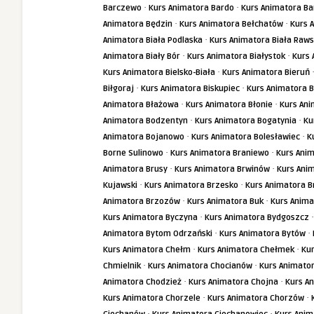
·
·
Barczewo
Kurs Animatora Bardo
Kurs Animatora Ba
·
·
Animatora Będzin
Kurs Animatora Bełchatów
Kurs 
·
Animatora Biała Podlaska
Kurs Animatora Biała Raw
·
·
Animatora Biały Bór
Kurs Animatora Białystok
Kurs 
·
Kurs Animatora Bielsko-Biała
Kurs Animatora Bieruń
·
·
Biłgoraj
Kurs Animatora Biskupiec
Kurs Animatora B
·
·
Animatora Błażowa
Kurs Animatora Błonie
Kurs Ani
·
·
Animatora Bodzentyn
Kurs Animatora Bogatynia
Ku
·
·
Animatora Bojanowo
Kurs Animatora Bolesławiec
K
·
·
Borne Sulinowo
Kurs Animatora Braniewo
Kurs Ani
·
·
Animatora Brusy
Kurs Animatora Brwinów
Kurs Ani
·
·
Kujawski
Kurs Animatora Brzesko
Kurs Animatora 
·
·
Animatora Brzozów
Kurs Animatora Buk
Kurs Anim
·
Kurs Animatora Byczyna
Kurs Animatora Bydgoszcz
·
·
Animatora Bytom Odrzański
Kurs Animatora Bytów
·
·
Kurs Animatora Chełm
Kurs Animatora Chełmek
Ku
·
·
Chmielnik
Kurs Animatora Chocianów
Kurs Animato
·
·
Animatora Chodzież
Kurs Animatora Chojna
Kurs A
·
·
Kurs Animatora Chorzele
Kurs Animatora Chorzów
·
·