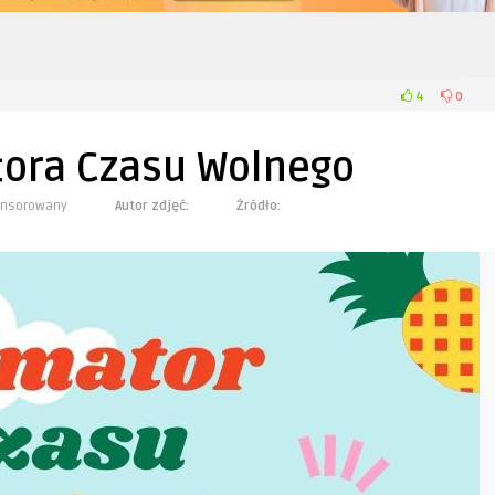
4
0
tora Czasu Wolnego
ponsorowany
Autor zdjęć:
Żródło: