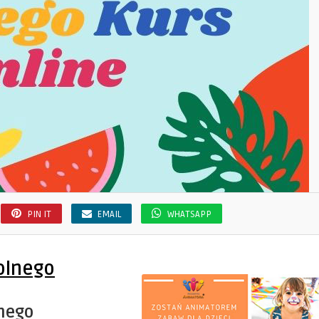
PIN IT
EMAIL
WHATSAPP
olnego
nego