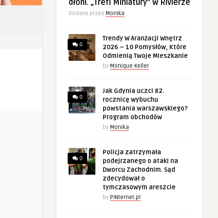
dłoni. „Trefl Miniatury” w Rivierze
Dodany przez
Monika
Trendy W Aranżacji Wnętrz
0
2026 – 10 Pomysłów, Które
Odmienią Twoje Mieszkanie
by
Monique Keller
Jak Gdynia uczci 82.
0
rocznicę wybuchu
powstania warszawskiego?
Program obchodów
by
Monika
Policja zatrzymała
0
podejrzanego o ataki na
Dworcu Zachodnim. Sąd
zdecydował o
tymczasowym areszcie
by
PINternet.pl