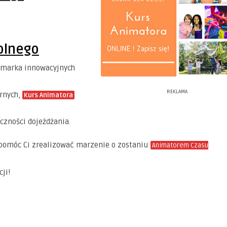
olnego
marka innowacyjnych
REKLAMA
rnych,
Kurs Animatora
czności dojeżdżania.
pomóc Ci zrealizować marzenie o zostaniu
Animatorem Czasu
ji!