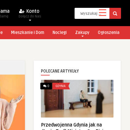
lama
Konto
klamę
Dołącz do Nas
je
Mieszkanie i Dom
Noclegi
Zakupy
Ogłoszenia
POLECANE ARTYKUŁY
0
GDYNIA
Przedwojenna Gdynia jak na