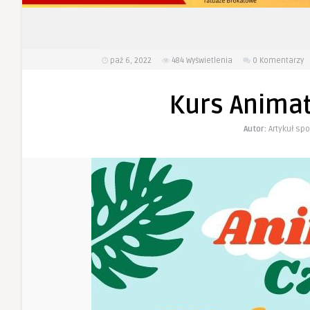
paź 6, 2022
484
Wyświetlenia
0 Komentarzy
Kurs Anima
Autor:
Artykuł s