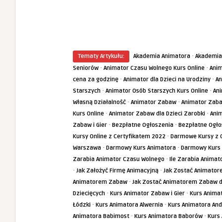
·
Tematy Artykułu:
Akademia Animatora
Akademia
·
·
Seniorów
Animator Czasu Wolnego Kurs Online
Anim
·
·
cena za godzinę
Animator dla Dzieci na Urodziny
An
·
·
Starszych
Animator Osób Starszych Kurs Online
Ani
·
·
Własną Działalność
Animator Zabaw
Animator Zaba
·
·
Kurs Online
Animator Zabaw dla Dzieci Zarobki
Ani
·
·
Zabaw i Gier
Bezpłatne Ogłoszenia
Bezpłatne Ogł
·
Kursy Online z Certyfikatem 2022
Darmowe Kursy z C
·
·
Warszawa
Darmowy Kurs Animatora
Darmowy Kurs 
·
Zarabia Animator Czasu Wolnego
Ile Zarabia Animat
·
·
Jak Założyć Firmę Animacyjną
Jak Zostać Animato
·
Animatorem Zabaw
Jak Zostać Animatorem Zabaw dl
·
·
Dziecięcych
Kurs Animator Zabaw i Gier
Kurs Anima
·
·
Łódzki
Kurs Animatora Alwernia
Kurs Animatora An
·
·
Animatora Babimost
Kurs Animatora Baborów
Kurs