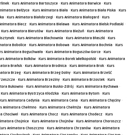
·
·
·
rlinek
Kurs Animatora Bartoszyce
Kurs Animatora Barwice
Kurs
·
·
·
Animatora Bełżyce
Kurs Animatora Biała
Kurs Animatora Biała Piska
Kurs
·
·
·
ska
Kurs Animatora Białobrzegi
Kurs Animatora Białogard
Kurs
·
·
·
Animatora Biecz
Kurs Animatora Bielawa
Kurs Animatora Bielsk Podlaski
·
·
·
Kurs Animatora Bierutów
Kurs Animatora Bieżuń
Kurs Animatora
·
·
·
isztynek
Kurs Animatora Blachownia
Kurs Animatora Błaszki
Kurs
·
·
·
matora Bobolice
Kurs Animatora Bobowa
Kurs Animatora Bochnia
Kurs
·
·
rs Animatora Boguchwała
Kurs Animatora Boguszów-Gorce
Kurs
·
·
urs Animatora Bolków
Kurs Animatora Borek Wielkopolski
Kurs Animatora
·
·
·
matora Brańsk
Kurs Animatora Brodnica
Kurs Animatora Brok
Kurs
·
·
matora Brzeg
Kurs Animatora Brzeg Dolny
Kurs Animatora Brześć
·
·
·
Brzeszcze
Kurs Animatora Brzeziny
Kurs Animatora Brzostek
Kurs
·
·
·
atora Bukowno
Kurs Animatora Busko-Zdrój
Kurs Animatora Bychawa
·
·
·
Kurs Animatora Bystrzyca Kłodzka
Kurs Animatora Bytom
Kurs
·
·
·
Kurs Animatora Cedynia
Kurs Animatora Cena
Kurs Animatora Chęciny
·
·
rs Animatora Chełmno
Kurs Animatora Chełmża
Kurs Animatora
·
·
·
ra Chociwel
Kurs Animatora Chocz
Kurs Animatora Chodecz
Kurs
·
·
·
nimatora Chojnice
Kurs Animatora Chojnów
Kurs Animatora Choroszcz
·
·
Kurs Animatora Choszczno
Kurs Animatora Chrzanów
Kurs Animatora
·
·
·