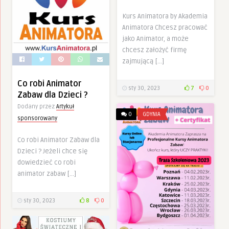
Kurs Animatora by Akademia
Animatora Chcesz pracować
jako Animator, a może
chcesz założyć firmę
zajmującą […]
Co robi Animator
sty 30, 2023
7
0
Zabaw dla Dzieci ?
Dodany przez
Artykuł
0
GDYNIA
sponsorowany
Co robi Animator Zabaw dla
Dzieci ? Jeżeli chce się
dowiedzieć co robi
animator zabaw […]
sty 30, 2023
8
0