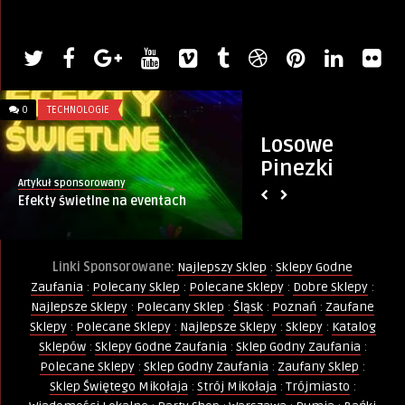
0
TECHNOLOGIE
0
WIADOMOŚCI
Losowe
Pinezki
Artykuł sponsorowany
Monika
Efekty świetlne na eventach
Pijany 70-latek na
elektrycznej zjechał
Linki Sponsorowane:
Najlepszy Sklep
:
Sklepy Godne
Zaufania
:
Polecany Sklep
:
Polecane Sklepy
:
Dobre Sklepy
:
Najlepsze Sklepy
:
Polecany Sklep
:
Śląsk
:
Poznań
:
Zaufane
Sklepy
:
Polecane Sklepy
:
Najlepsze Sklepy
:
Sklepy
:
Katalog
Sklepów
:
Sklepy Godne Zaufania
:
Sklep Godny Zaufania
:
Polecane Sklepy
:
Sklep Godny Zaufania
:
Zaufany Sklep
:
Sklep Świętego Mikołaja
:
Strój Mikołaja
:
Trójmiasto
: