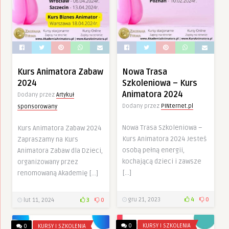
Kurs Animatora Zabaw
Nowa Trasa
2024
Szkoleniowa – Kurs
Animatora 2024
Dodany przez
Artykuł
Dodany przez
PINternet.pl
sponsorowany
Nowa Trasa Szkoleniowa –
Kurs Animatora Zabaw 2024
Kurs Animatora 2024 Jesteś
Zapraszamy na Kurs
osobą pełną energii,
Animatora Zabaw dla Dzieci,
kochającą dzieci i zawsze
organizowany przez
[…]
renomowaną Akademię […]
gru 21, 2023
4
0
lut 11, 2024
3
0
0
KURSY I SZKOLENIA
0
KURSY I SZKOLENIA