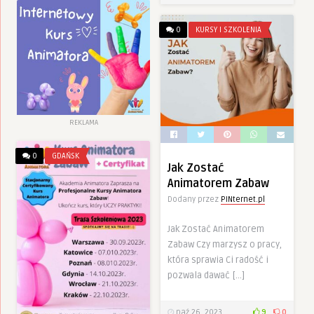
0
KURSY I SZKOLENIA
REKLAMA
0
GDAŃSK
Jak Zostać
Animatorem Zabaw
Dodany przez
PINternet.pl
Jak Zostać Animatorem
Zabaw Czy marzysz o pracy,
która sprawia Ci radość i
pozwala dawać […]
paź 26, 2023
9
0