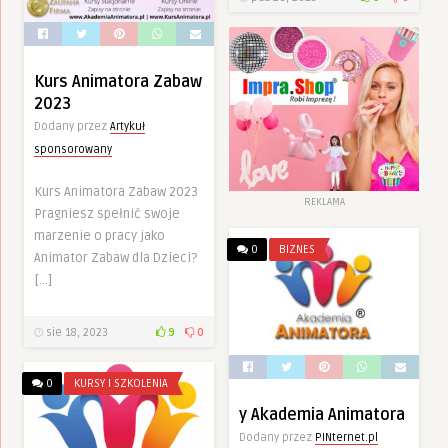
Kurs Animatora Zabaw
2023
Dodany przez
Artykuł
sponsorowany
Kurs Animatora Zabaw 2023
REKLAMA
Pragniesz spełnić swoje
marzenie o pracy jako
0
BIZNES
Animator Zabaw dla Dzieci?
[…]
sie 18, 2023
9
0
0
KURSY I SZKOLENIA
y Akademia Animatora
Dodany przez
PINternet.pl