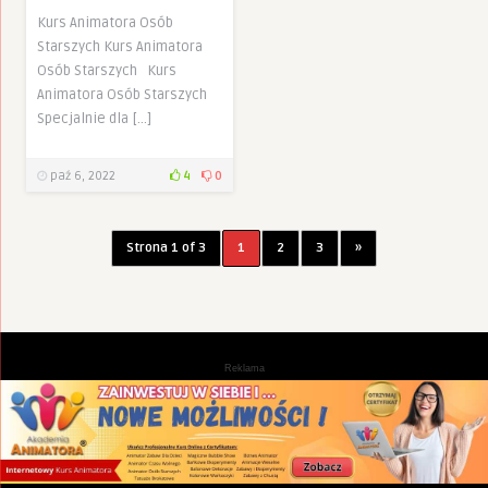
Kurs Animatora Osób
Starszych Kurs Animatora
Osób Starszych Kurs
Animatora Osób Starszych
Specjalnie dla […]
paź 6, 2022
4
0
Strona 1 of 3
1
2
3
»
Reklama