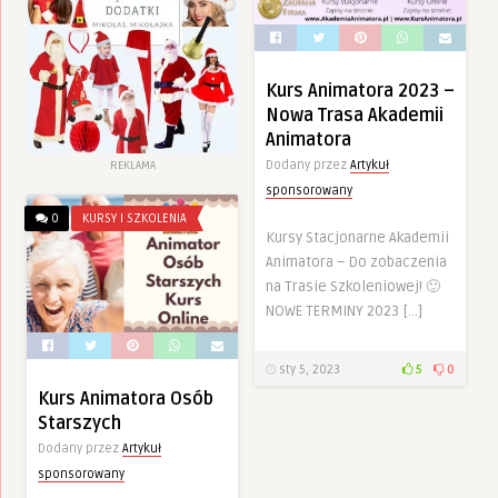
Kurs Animatora 2023 –
Nowa Trasa Akademii
Animatora
Dodany przez
Artykuł
REKLAMA
sponsorowany
0
KURSY I SZKOLENIA
Kursy Stacjonarne Akademii
Animatora – Do zobaczenia
na Trasie Szkoleniowej! 🙂
NOWE TERMINY 2023 […]
sty 5, 2023
5
0
Kurs Animatora Osób
Starszych
Dodany przez
Artykuł
sponsorowany