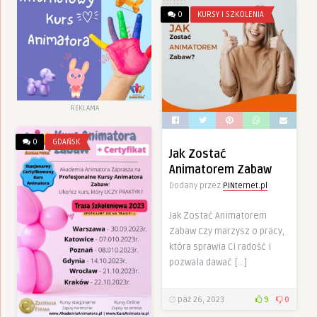
0
KURSY I SZKOLENIA
REKLAMA
0
GDAŃSK
Jak Zostać
Animatorem Zabaw
Dodany przez
PINternet.pl
Jak Zostać Animatorem
Zabaw Czy marzysz o pracy,
która sprawia Ci radość i
pozwala dawać […]
paź 26, 2023
9
0