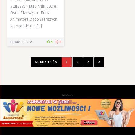
Starszych Kurs Animatora
Osób Starszych Kurs
Animatora Osób Starszych
Specjalnie dla […]
paź 6, 2022
4
0
Strona 1 of 3
1
2
3
»
Reklama