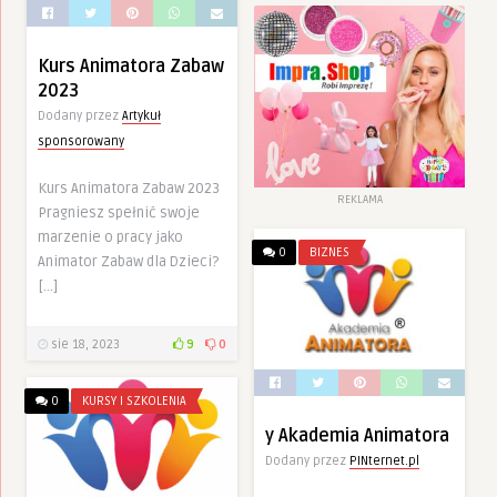
Kurs Animatora Zabaw
2023
Dodany przez
Artykuł
sponsorowany
Kurs Animatora Zabaw 2023
REKLAMA
Pragniesz spełnić swoje
marzenie o pracy jako
0
BIZNES
Animator Zabaw dla Dzieci?
[…]
sie 18, 2023
9
0
0
KURSY I SZKOLENIA
y Akademia Animatora
Dodany przez
PINternet.pl