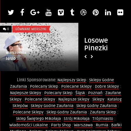
0
GÓWNIANE WIERSZYKI
0
MIASTO
Losowe
Pinezki
Wierszokleta
Artykuł sponsorowany
Jasio …
Warszawskie Słoiki 
Linki Sponsorowane:
Najlepszy Sklep
:
Sklepy Godne
Zaufania
:
Polecany Sklep
:
Polecane Sklepy
:
Dobre Sklepy
:
Najlepsze Sklepy
:
Polecany Sklep
:
Śląsk
:
Poznań
:
Zaufane
Sklepy
:
Polecane Sklepy
:
Najlepsze Sklepy
:
Sklepy
:
Katalog
Sklepów
:
Sklepy Godne Zaufania
:
Sklep Godny Zaufania
:
Polecane Sklepy
:
Sklep Godny Zaufania
:
Zaufany Sklep
:
Sklep Świętego Mikołaja
:
Strój Mikołaja
:
Trójmiasto
:
Wiadomości Lokalne
:
Party Shop
:
Warszawa
:
Rumia
:
Bańki