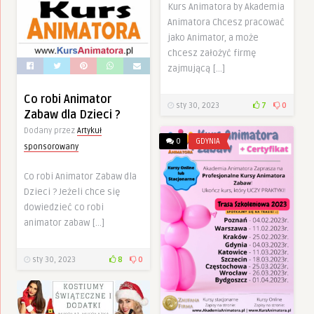
Kurs Animatora by Akademia
Animatora Chcesz pracować
jako Animator, a może
chcesz założyć firmę
zajmującą […]
Co robi Animator
sty 30, 2023
7
0
Zabaw dla Dzieci ?
Dodany przez
Artykuł
0
GDYNIA
sponsorowany
Co robi Animator Zabaw dla
Dzieci ? Jeżeli chce się
dowiedzieć co robi
animator zabaw […]
sty 30, 2023
8
0