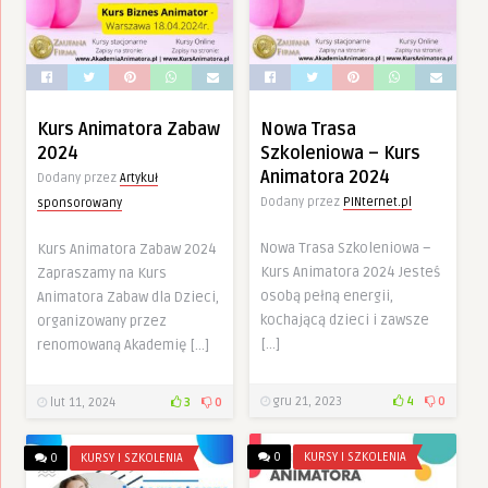
Kurs Animatora Zabaw
Nowa Trasa
2024
Szkoleniowa – Kurs
Animatora 2024
Dodany przez
Artykuł
Dodany przez
PINternet.pl
sponsorowany
Nowa Trasa Szkoleniowa –
Kurs Animatora Zabaw 2024
Kurs Animatora 2024 Jesteś
Zapraszamy na Kurs
osobą pełną energii,
Animatora Zabaw dla Dzieci,
kochającą dzieci i zawsze
organizowany przez
[…]
renomowaną Akademię […]
gru 21, 2023
4
0
lut 11, 2024
3
0
0
KURSY I SZKOLENIA
0
KURSY I SZKOLENIA