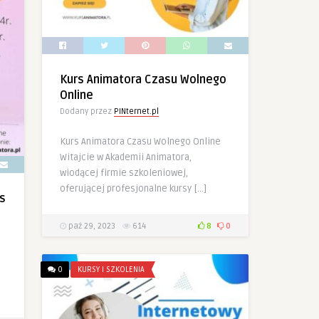
Kurs Animatora Czasu Wolnego
Online
Dodany przez
PINternet.pl
Kurs Animatora Czasu Wolnego Online
Witajcie w Akademii Animatora,
wiodącej firmie szkoleniowej,
oferującej profesjonalne kursy […]
s
paź 29, 2023
614
8
0
0
KURSY I SZKOLENIA