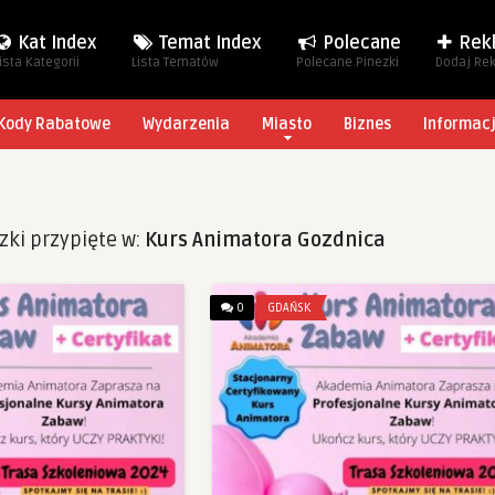
Kat Index
Temat Index
Polecane
Rek
ista Kategorii
Lista Tematów
Polecane Pinezki
Dodaj Re
Kody Rabatowe
Wydarzenia
Miasto
Biznes
Informac
zki przypięte w:
Kurs Animatora Gozdnica
0
GDAŃSK