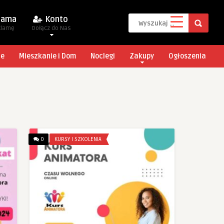
lama
Konto
klamę
Dołącz do Nas
je
Mieszkanie i Dom
Noclegi
Zakupy
Ogłoszenia
0
KURSY I SZKOLENIA