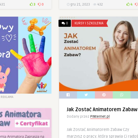
431
3
0
gru 21, 2023
432
4
0
KURSY I SZKOLENIA
REKLAMA
Jak Zostać Animatorem Zabaw
Dodany przez
PINternet.pl
Jak Zostać Animatorem Zabaw Czy
marzysz o pracy, która sprawia Ci rado