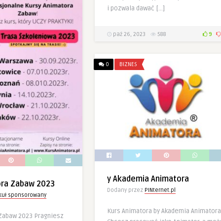
i pozwala dawać […]
paź 26, 2023
588
9
0
BIZNES
y Akademia Animatora
ora Zabaw 2023
Dodany przez
PINternet.pl
ykuł sponsorowany
Kurs Animatora by Akademia Animatora
Zabaw 2023 Pragniesz