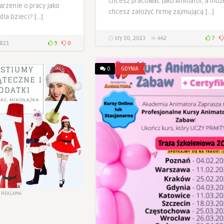
Chcesz pracować jako Animator, a moż
arzenie o pracy jako
chcesz założyć firmę zajmującą […]
dla Dzieci? […]
sty 30, 2023
442
7
821
9
0
0
GDYNIA
REKLAMA