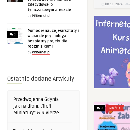
lut 11, 2024
zdecydował o
tymczasowym areszcie
by
PINternet.pl
Pomoc w nauce, warsztaty i
0
wsparcie psychologa –
bezpłatny projekt dla
rodzin z Rumi
by
PINternet.pl
Ostatnio dodane Artykuły
Przedwojenna Gdynia
jak na dłoni. „Trefl
0
GDAŃSK
Miniatury” w Rivierze