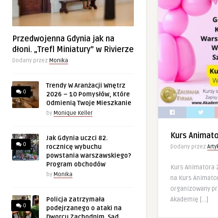
Przedwojenna Gdynia jak na
dłoni. „Trefl Miniatury” w Rivierze
Dodany przez
Monika
Trendy W Aranżacji Wnętrz
0
2026 – 10 Pomysłów, Które
Odmienią Twoje Mieszkanie
by
Monique Keller
Kurs Animat
Jak Gdynia uczci 82.
0
rocznicę wybuchu
Dodany przez
Art
powstania warszawskiego?
Program obchodów
Kurs Animatora
by
Monika
na Kurs Animator
organizowany p
Akademię […]
Policja zatrzymała
0
podejrzanego o ataki na
Dworcu Zachodnim. Sąd