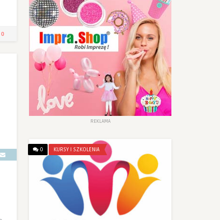
0
REKLAMA
0
KURSY I SZKOLENIA