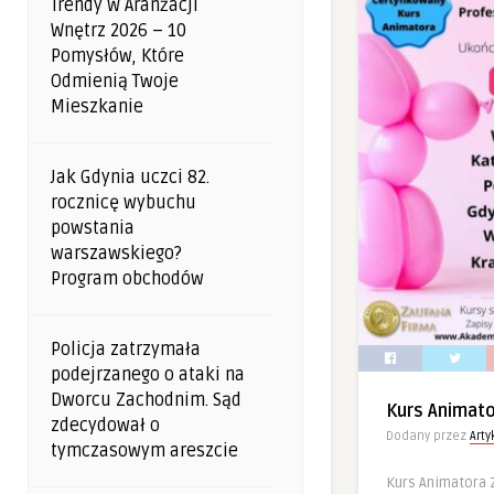
Trendy W Aranżacji
Wnętrz 2026 – 10
Pomysłów, Które
Odmienią Twoje
Mieszkanie
Jak Gdynia uczci 82.
rocznicę wybuchu
powstania
warszawskiego?
Program obchodów
Policja zatrzymała
podejrzanego o ataki na
Dworcu Zachodnim. Sąd
Kurs Animat
zdecydował o
Dodany przez
Art
tymczasowym areszcie
Kurs Animatora 