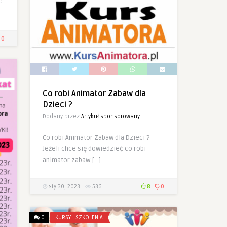
e
0
Co robi Animator Zabaw dla
Dzieci ?
Dodany przez
Artykuł sponsorowany
Co robi Animator Zabaw dla Dzieci ?
Jeżeli chce się dowiedzieć co robi
animator zabaw […]
sty 30, 2023
536
8
0
0
KURSY I SZKOLENIA