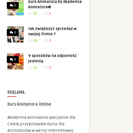
Kurs Animatora by Akademia
0
Animatora®
13
0
Jak zwiększyć sprzedaż w
0
swojej firmie ?
12
0
9 sposobów na odporność
0
jesienią
11
0
REKLAMA
Kurs Animatora Online
Akademia Animatora specjalnie dla
Ciebie przygotowała Kursy dla
Animatorów w wersji internetowej: