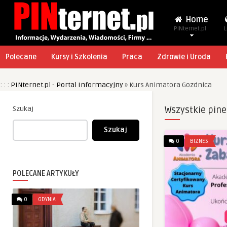
Home
PINternet.pl
L
Polecane
Kursy i Szkolenia
Praca
Zdrowie i Uroda
: : : PINternet.pl - Portal Informacyjny
»
Kurs Animatora Gozdnica
Szukaj
Wszystkie pine
Szukaj
0
BIZNES
POLECANE ARTYKUŁY
0
GDYNIA