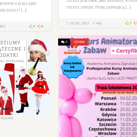
Chcesz pracować jako Animator, a moż
arzenie o pracy jako
chcesz założyć firmę zajmującą […]
dla Dzieci? […]
sty 30, 2023
442
7
821
9
0
0
GDYNIA
REKLAMA