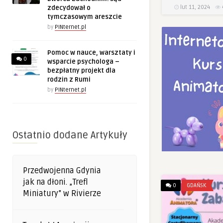
lut 11, 2024
zdecydował o
tymczasowym areszcie
by
PINternet.pl
Pomoc w nauce, warsztaty i
0
wsparcie psychologa –
bezpłatny projekt dla
rodzin z Rumi
by
PINternet.pl
Ostatnio dodane Artykuły
Przedwojenna Gdynia
jak na dłoni. „Trefl
0
GDAŃSK
Miniatury” w Rivierze