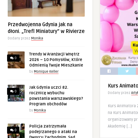
Przedwojenna Gdynia jak na
dłoni. „Trefl Miniatury” w Rivierze
Dodany przez
Monika
Trendy W Aranżacji Wnętrz
0
2026 – 10 Pomysłów, Które
Odmienią Twoje Mieszkanie
by
Monique Keller
Kurs Animat
Jak Gdynia uczci 82.
0
rocznicę wybuchu
Dodany przez
Art
powstania warszawskiego?
Program obchodów
Kurs Animatora
by
Monika
na Kurs Animator
organizowany p
Akademię […]
Policja zatrzymała
0
podejrzanego o ataki na
Dworcu Zachodnim. Sąd