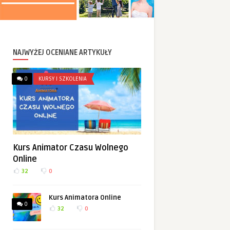
NAJWYŻEJ OCENIANE ARTYKUŁY
0
KURSY I SZKOLENIA
Kurs Animator Czasu Wolnego
Online
32
0
Kurs Animatora Online
0
32
0