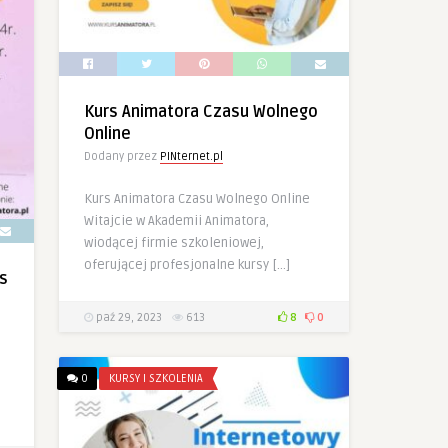
Kurs Animatora Czasu Wolnego
Online
Dodany przez
PINternet.pl
Kurs Animatora Czasu Wolnego Online
Witajcie w Akademii Animatora,
wiodącej firmie szkoleniowej,
oferującej profesjonalne kursy […]
s
paź 29, 2023
613
8
0
0
KURSY I SZKOLENIA