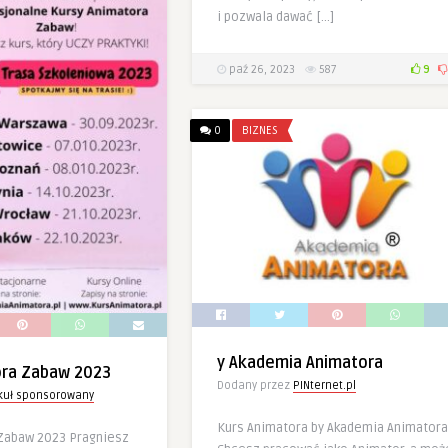
i pozwala dawać […]
paź 26, 2023
587
9
0
BIZNES
y Akademia Animatora
ora Zabaw 2023
Dodany przez
PINternet.pl
ykuł sponsorowany
Kurs Animatora by Akademia Animatora
Zabaw 2023 Pragniesz