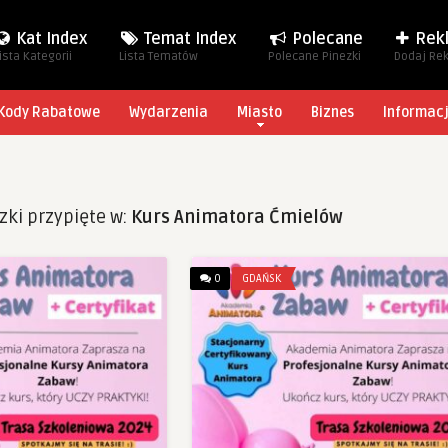
Kat Index
Temat Index
Polecane
Rek
ista Kategorii
Lista Tematów
Polecane Pinezki
Dodaj Re
Kody Rabatowe
Wydarzenia
Miasto
Biznes
Informac
zki przypięte w:
Kurs Animatora Ćmielów
0
GDAŃSK