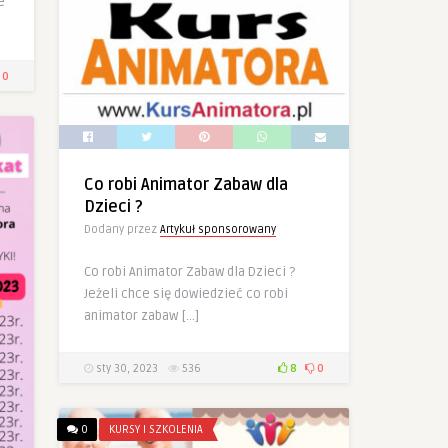
e
0
Co robi Animator Zabaw dla
Dzieci ?
Dodany przez
Artykuł sponsorowany
Co robi Animator Zabaw dla Dzieci ?
Jeżeli chce się dowiedzieć co robi
animator zabaw […]
sty 30, 2023
536
8
0
0
KURSY I SZKOLENIA