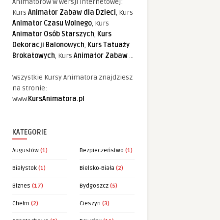
Animatorów w wersji internetowej:
Kurs
Animator Zabaw dla Dzieci
, Kurs
Animator Czasu Wolnego
, Kurs
Animator Osób Starszych
,
Kurs
Dekoracji Balonowych
,
Kurs Tatuaży
Brokatowych
, Kurs
Animator Zabaw
...
Wszystkie Kursy Animatora znajdziesz
na stronie:
www.
KursAnimatora.pl
KATEGORIE
Augustów
(1)
Bezpieczeństwo
(1)
Białystok
(1)
Bielsko-Biała
(2)
Biznes
(17)
Bydgoszcz
(5)
Chełm
(2)
Cieszyn
(3)