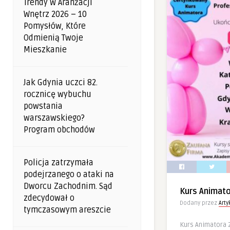
Trendy W Aranżacji
Wnętrz 2026 – 10
Pomysłów, Które
Odmienią Twoje
Mieszkanie
Jak Gdynia uczci 82.
rocznicę wybuchu
powstania
warszawskiego?
Program obchodów
Policja zatrzymała
podejrzanego o ataki na
Dworcu Zachodnim. Sąd
Kurs Animat
zdecydował o
Dodany przez
Art
tymczasowym areszcie
Kurs Animatora 