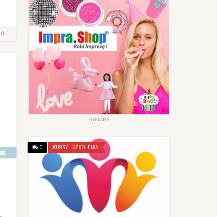
0
REKLAMA
0
KURSY I SZKOLENIA