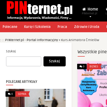
Home
PINternet.pl
L
Polecane
Kursy i Szkolenia
Praca
Zdrowie i Uroda
: : : PINternet.pl - Portal Informacyjny
»
Kurs Animatora Ćmielów
Szukaj
Wszystkie pine
Szukaj
0
BIZNES
POLECANE ARTYKUŁY
0
GDYNIA