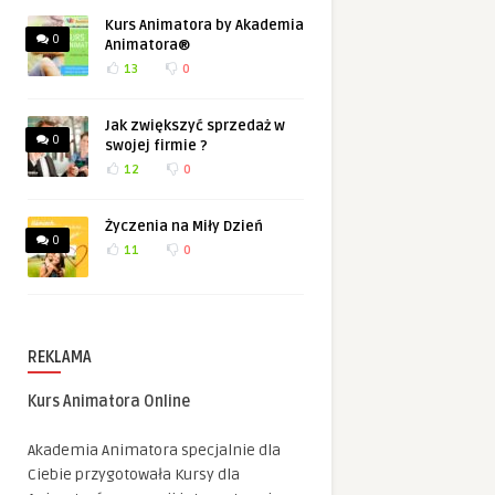
Kurs Animatora by Akademia
0
Animatora®
13
0
Jak zwiększyć sprzedaż w
0
swojej firmie ?
12
0
Życzenia na Miły Dzień
0
11
0
REKLAMA
Kurs Animatora Online
Akademia Animatora specjalnie dla
Ciebie przygotowała Kursy dla