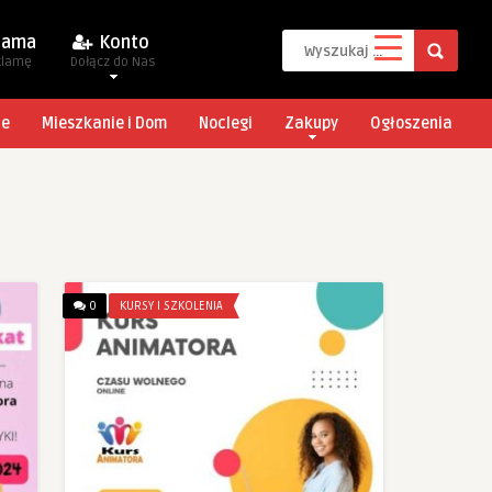
lama
Konto
klamę
Dołącz do Nas
je
Mieszkanie i Dom
Noclegi
Zakupy
Ogłoszenia
0
KURSY I SZKOLENIA