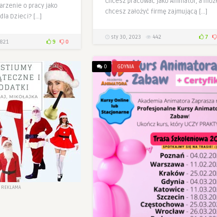
Chcesz pracować jako Animator, a moż
arzenie o pracy jako
chcesz założyć firmę zajmującą […]
dla Dzieci? […]
sty 30, 2023
442
7
821
9
0
0
GDYNIA
REKLAMA