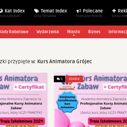
Kat Index
Temat Index
Polecane
Rek
ista Kategorii
Lista Tematów
Polecane Pinezki
Dodaj Re
Kody Rabatowe
Wydarzenia
Miasto
Biznes
Informac
zki przypięte w:
Kurs Animatora Grójec
0
GDAŃSK