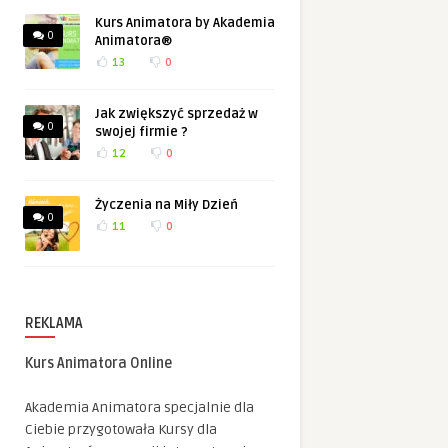
Kurs Animatora by Akademia
0
Animatora®
13
0
Jak zwiększyć sprzedaż w
0
swojej firmie ?
12
0
Życzenia na Miły Dzień
0
11
0
REKLAMA
Kurs Animatora Online
Akademia Animatora specjalnie dla
Ciebie przygotowała Kursy dla