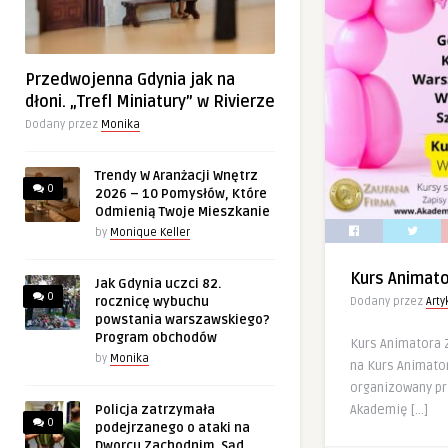
Przedwojenna Gdynia jak na
dłoni. „Trefl Miniatury” w Rivierze
Dodany przez
Monika
Trendy W Aranżacji Wnętrz
0
2026 – 10 Pomysłów, Które
Odmienią Twoje Mieszkanie
by
Monique Keller
Kurs Animat
Jak Gdynia uczci 82.
0
rocznicę wybuchu
Dodany przez
Art
powstania warszawskiego?
Program obchodów
Kurs Animatora
by
Monika
na Kurs Animator
organizowany p
Akademię […]
Policja zatrzymała
0
podejrzanego o ataki na
Dworcu Zachodnim. Sąd