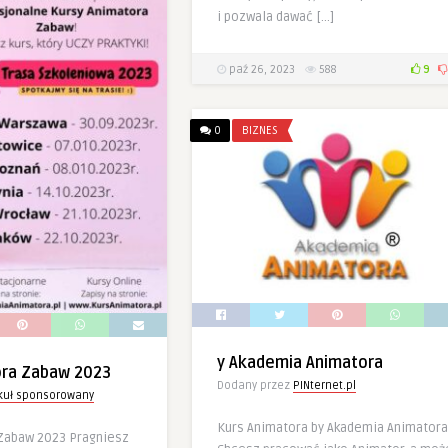
i pozwala dawać […]
paź 26, 2023
588
9
0
BIZNES
y Akademia Animatora
ora Zabaw 2023
Dodany przez
PINternet.pl
ykuł sponsorowany
Kurs Animatora by Akademia Animatora
Zabaw 2023 Pragniesz