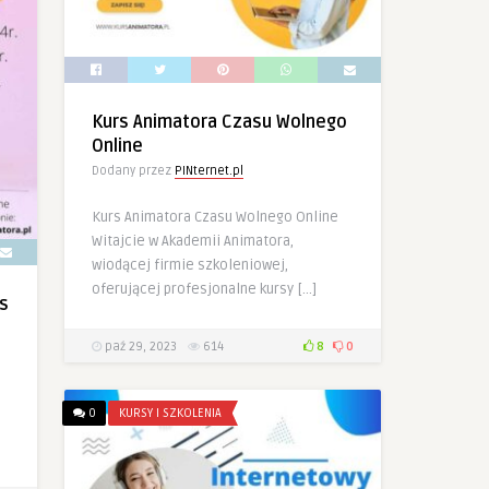
Kurs Animatora Czasu Wolnego
Online
Dodany przez
PINternet.pl
Kurs Animatora Czasu Wolnego Online
Witajcie w Akademii Animatora,
wiodącej firmie szkoleniowej,
oferującej profesjonalne kursy […]
s
paź 29, 2023
614
8
0
0
KURSY I SZKOLENIA