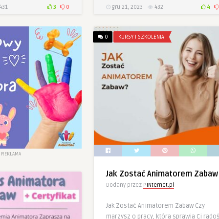
431
3
0
gru 21, 2023
432
4
0
KURSY I SZKOLENIA
REKLAMA
Jak Zostać Animatorem Zabaw
Dodany przez
PINternet.pl
Jak Zostać Animatorem Zabaw Czy
marzysz o pracy, która sprawia Ci rado