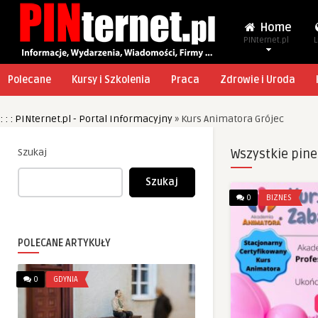
Home
PINternet.pl
L
Polecane
Kursy i Szkolenia
Praca
Zdrowie i Uroda
: : : PINternet.pl - Portal Informacyjny
»
Kurs Animatora Grójec
Szukaj
Wszystkie pine
Szukaj
0
BIZNES
POLECANE ARTYKUŁY
0
GDYNIA