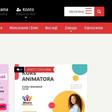
lama
Konto
klamę
Dołącz do Nas
je
Mieszkanie i Dom
Noclegi
Zakupy
Ogłoszenia
0
KURSY I SZKOLENIA