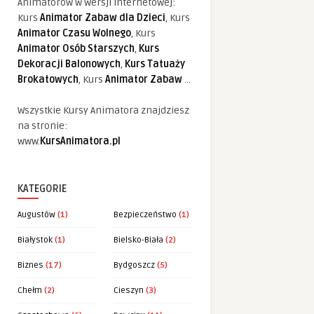
Animatorów w wersji internetowej:
Kurs
Animator Zabaw dla Dzieci
, Kurs
Animator Czasu Wolnego
, Kurs
Animator Osób Starszych
,
Kurs
Dekoracji Balonowych
,
Kurs Tatuaży
Brokatowych
, Kurs
Animator Zabaw
...
Wszystkie Kursy Animatora znajdziesz
na stronie:
www.
KursAnimatora.pl
KATEGORIE
Augustów
(1)
Bezpieczeństwo
(1)
Białystok
(1)
Bielsko-Biała
(2)
Biznes
(17)
Bydgoszcz
(5)
Chełm
(2)
Cieszyn
(3)