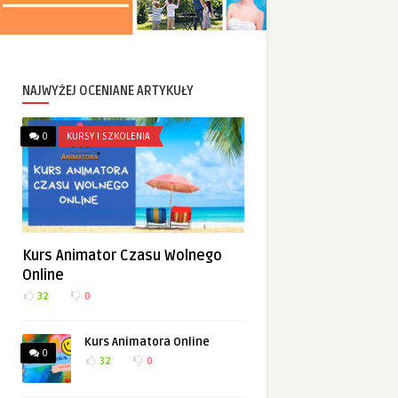
NAJWYŻEJ OCENIANE ARTYKUŁY
0
KURSY I SZKOLENIA
Kurs Animator Czasu Wolnego
Online
32
0
Kurs Animatora Online
0
32
0