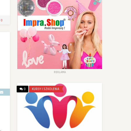
0
REKLAMA
0
KURSY I SZKOLENIA