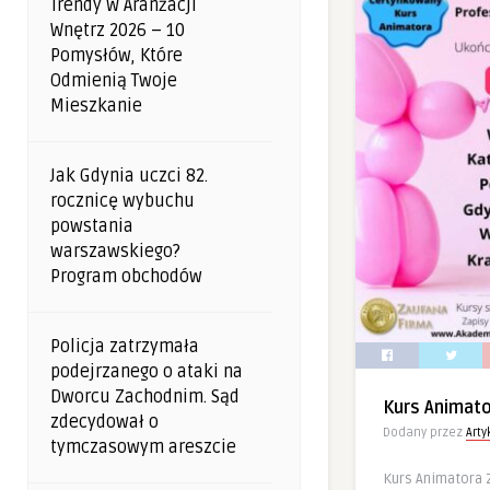
Trendy W Aranżacji
Wnętrz 2026 – 10
Pomysłów, Które
Odmienią Twoje
Mieszkanie
Jak Gdynia uczci 82.
rocznicę wybuchu
powstania
warszawskiego?
Program obchodów
Policja zatrzymała
podejrzanego o ataki na
Dworcu Zachodnim. Sąd
Kurs Animat
zdecydował o
Dodany przez
Art
tymczasowym areszcie
Kurs Animatora 