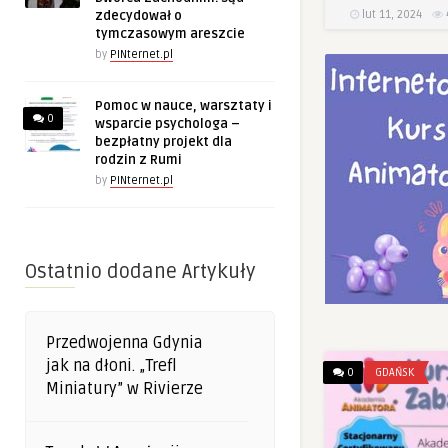
lut 11, 2024
zdecydował o
tymczasowym areszcie
by
PINternet.pl
Pomoc w nauce, warsztaty i
0
wsparcie psychologa –
bezpłatny projekt dla
rodzin z Rumi
by
PINternet.pl
Ostatnio dodane Artykuły
Przedwojenna Gdynia
jak na dłoni. „Trefl
0
GDAŃSK
Miniatury” w Rivierze