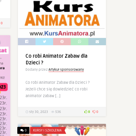
e
0
Co robi Animator Zabaw dla
Dzieci ?
Dodany przez
Artykuł sponsorowany
Co robi Animator Zabaw dla Dzieci ?
Jeżeli chce się dowiedzieć co robi
animator zabaw […]
sty 30, 2023
536
8
0
0
KURSY I SZKOLENIA