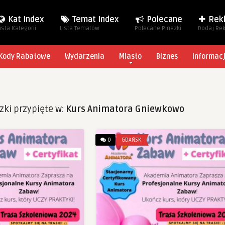
Kat Index
Temat Index
Polecane
Rek
ista Kategorii
Lista Tematów
Polecane Pinezki
Dodaj Re
Kody Rabatowe
Wydarzenia
Miasto
Biznes
Informac
zki przypięte w:
Kurs Animatora Gniewkowo
0
GDAŃSK