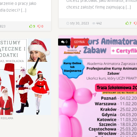
Chcesz pracować jako Animator, a moż
arzenie o pracy jako
chcesz założyć firmę zajmującą […]
dla Dzieci? […]
sty 30, 2023
442
7
823
9
0
0
GDYNIA
REKLAMA