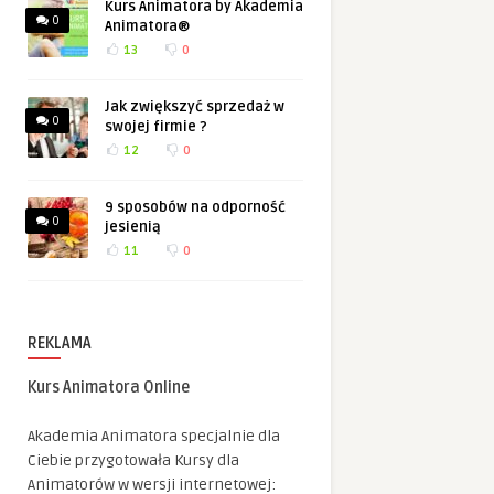
Kurs Animatora by Akademia
0
Animatora®
13
0
Jak zwiększyć sprzedaż w
0
swojej firmie ?
12
0
9 sposobów na odporność
0
jesienią
11
0
REKLAMA
Kurs Animatora Online
Akademia Animatora specjalnie dla
Ciebie przygotowała Kursy dla
Animatorów w wersji internetowej: