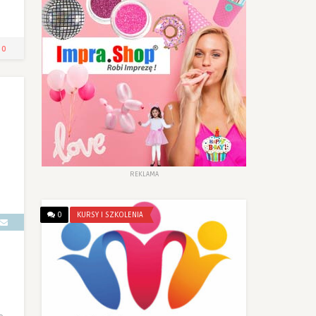
0
REKLAMA
0
KURSY I SZKOLENIA