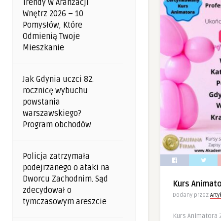
Trendy W Aranżacji
Wnętrz 2026 – 10
Pomysłów, Które
Odmienią Twoje
Mieszkanie
Jak Gdynia uczci 82.
rocznicę wybuchu
powstania
warszawskiego?
Program obchodów
Policja zatrzymała
podejrzanego o ataki na
Dworcu Zachodnim. Sąd
Kurs Animat
zdecydował o
Dodany przez
Art
tymczasowym areszcie
Kurs Animatora 