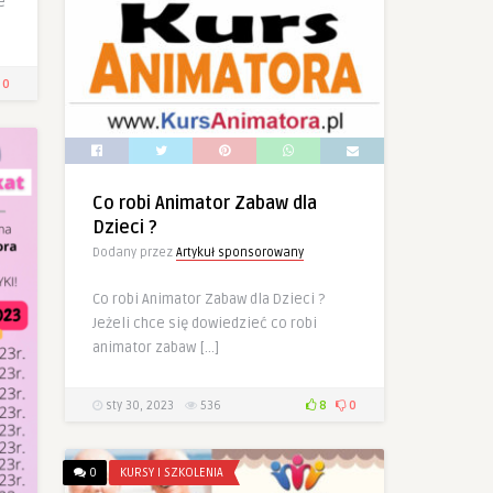
e
0
Co robi Animator Zabaw dla
Dzieci ?
Dodany przez
Artykuł sponsorowany
Co robi Animator Zabaw dla Dzieci ?
Jeżeli chce się dowiedzieć co robi
animator zabaw […]
sty 30, 2023
536
8
0
0
KURSY I SZKOLENIA