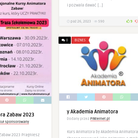
i pozwala dawać […]
paź 26, 2023
590
9
0
BIZNES
y Akademia Animatora
ora Zabaw 2023
Dodany przez
PINternet.pl
ykuł sponsorowany
Kurs Animatora by Akademia Animatora
Zabaw 2023 Pragniesz