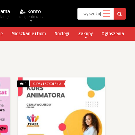
lama
Konto
klamę
Dołącz do Nas
je
Mieszkanie i Dom
Noclegi
Zakupy
Ogłoszenia
0
KURSY I SZKOLENIA