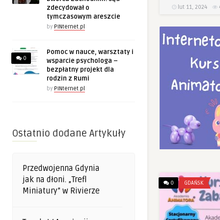
lut 11, 2024
zdecydował o
tymczasowym areszcie
by
PINternet.pl
Pomoc w nauce, warsztaty i
0
wsparcie psychologa –
bezpłatny projekt dla
rodzin z Rumi
by
PINternet.pl
Ostatnio dodane Artykuły
Przedwojenna Gdynia
jak na dłoni. „Trefl
0
GDAŃSK
Miniatury” w Rivierze