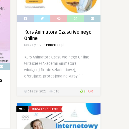
Kurs Animatora Czasu Wolnego
Online
Dodany przez
PINternet.pl
Kurs Animatora Czasu Wolnego Online
Witajcie w Akademii Animatora,
wiodącej firmie szkoleniowej,
oferującej profesjonalne kursy […]
s
paź 29, 2023
616
8
0
0
KURSY I SZKOLENIA