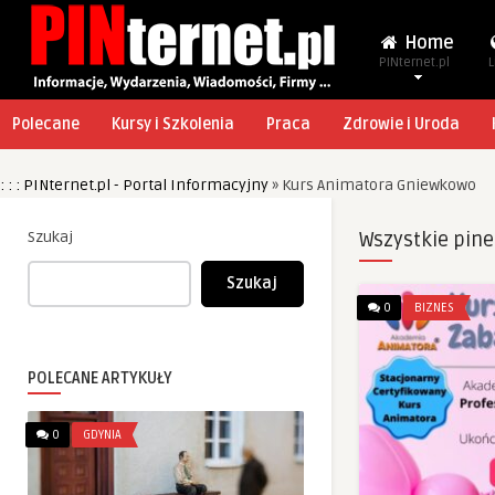
Home
PINternet.pl
L
Polecane
Kursy i Szkolenia
Praca
Zdrowie i Uroda
: : : PINternet.pl - Portal Informacyjny
»
Kurs Animatora Gniewkowo
Szukaj
Wszystkie pine
Szukaj
0
BIZNES
POLECANE ARTYKUŁY
0
GDYNIA