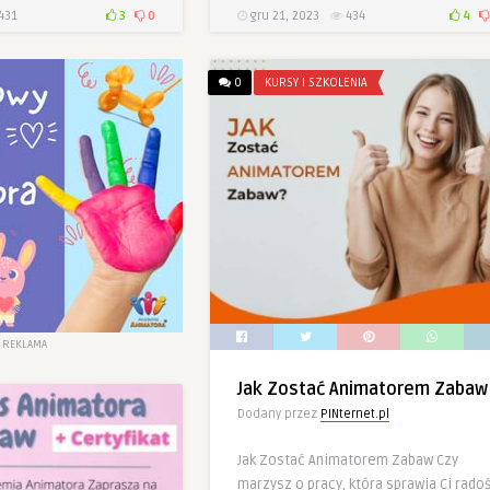
431
3
0
gru 21, 2023
434
4
0
KURSY I SZKOLENIA
REKLAMA
Jak Zostać Animatorem Zabaw
Dodany przez
PINternet.pl
Jak Zostać Animatorem Zabaw Czy
marzysz o pracy, która sprawia Ci rado