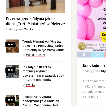
Przedwojenna Gdynia jak na
dłoni. „Trefl Miniatury” w Rivierze
Dodany przez
Monika
Trendy W Aranżacji Wnętrz
0
2026 – 10 Pomysłów, Które
Odmienią Twoje Mieszkanie
by
Monique Keller
Kurs Animat
Jak Gdynia uczci 82.
0
rocznicę wybuchu
Dodany przez
Art
powstania warszawskiego?
Program obchodów
Kurs Animatora
by
Monika
na Kurs Animator
organizowany p
Akademię […]
Policja zatrzymała
0
podejrzanego o ataki na
Dworcu Zachodnim. Sąd