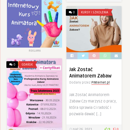
0
KURSY I SZKOLENIA
REKLAMA
0
GDAŃSK
Jak Zostać
Animatorem Zabaw
Dodany przez
PINternet.pl
Jak Zostać Animatorem
Zabaw Czy marzysz o pracy,
która sprawia Ci radość i
pozwala dawać […]
paź 26, 2023
9
0