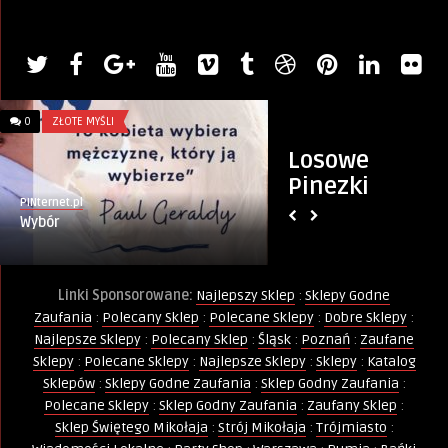
0
ZŁOTE MYŚLI
0
DOWCIPY
Losowe
Pinezki
PINternet.pl
PINternet.pl
Wybór
Google i Pomadka
Linki Sponsorowane:
Najlepszy Sklep
:
Sklepy Godne
Zaufania
:
Polecany Sklep
:
Polecane Sklepy
:
Dobre Sklepy
:
Najlepsze Sklepy
:
Polecany Sklep
:
Śląsk
:
Poznań
:
Zaufane
Sklepy
:
Polecane Sklepy
:
Najlepsze Sklepy
:
Sklepy
:
Katalog
Sklepów
:
Sklepy Godne Zaufania
:
Sklep Godny Zaufania
:
Polecane Sklepy
:
Sklep Godny Zaufania
:
Zaufany Sklep
:
Sklep Świętego Mikołaja
:
Strój Mikołaja
:
Trójmiasto
: