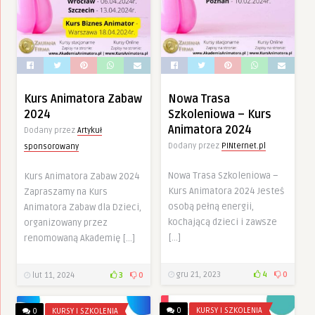
Kurs Animatora Zabaw
Nowa Trasa
2024
Szkoleniowa – Kurs
Animatora 2024
Dodany przez
Artykuł
Dodany przez
PINternet.pl
sponsorowany
Nowa Trasa Szkoleniowa –
Kurs Animatora Zabaw 2024
Kurs Animatora 2024 Jesteś
Zapraszamy na Kurs
osobą pełną energii,
Animatora Zabaw dla Dzieci,
kochającą dzieci i zawsze
organizowany przez
[…]
renomowaną Akademię […]
gru 21, 2023
4
0
lut 11, 2024
3
0
0
KURSY I SZKOLENIA
0
KURSY I SZKOLENIA