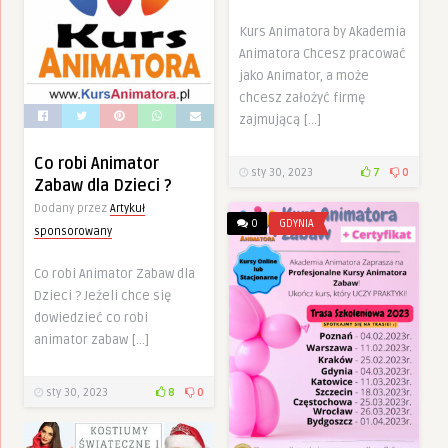
Kurs Animatora by Akademia
Animatora Chcesz pracować
jako Animator, a może
chcesz założyć firmę
zajmującą […]
Co robi Animator
sty 30, 2023
7
0
Zabaw dla Dzieci ?
Dodany przez
Artykuł
0
GDYNIA
sponsorowany
Co robi Animator Zabaw dla
Dzieci ? Jeżeli chce się
dowiedzieć co robi
animator zabaw […]
sty 30, 2023
8
0