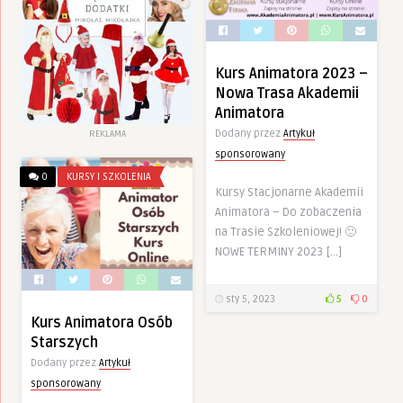
Kurs Animatora 2023 –
Nowa Trasa Akademii
Animatora
Dodany przez
Artykuł
REKLAMA
sponsorowany
0
KURSY I SZKOLENIA
Kursy Stacjonarne Akademii
Animatora – Do zobaczenia
na Trasie Szkoleniowej! 🙂
NOWE TERMINY 2023 […]
sty 5, 2023
5
0
Kurs Animatora Osób
Starszych
Dodany przez
Artykuł
sponsorowany