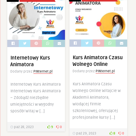
Kurs Animatora Czasu
Internetowy Kurs
Wolnego Online
Animatora
Dodany przez
PINternet.pl
Dodany przez
PINternet.pl
Kurs Animatora Czasu
Internetowy Kurs Animatora
Wolnego Online Witajcie w
Internetowy Kurs Animatora
Akademii Animatora,
– Zdobądź niezbędne
wiodącej firmie
umiejętności w wygodny
szkoleniowej, oferującej
sposób! Witaj w […]
profesjonalne kursy […]
paź 28, 2023
9
0
paź 29, 2023
8
0