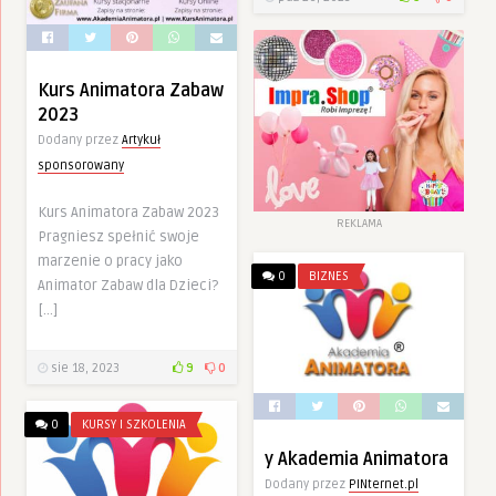
Kurs Animatora Zabaw
2023
Dodany przez
Artykuł
sponsorowany
Kurs Animatora Zabaw 2023
REKLAMA
Pragniesz spełnić swoje
marzenie o pracy jako
0
BIZNES
Animator Zabaw dla Dzieci?
[…]
sie 18, 2023
9
0
0
KURSY I SZKOLENIA
y Akademia Animatora
Dodany przez
PINternet.pl