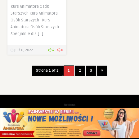
Kurs Animatora Osób
Starszych Kurs Animatora
Osób Starszych Kurs
Animatora Osób Starszych
Specjalnie dla […]
paź 6, 2022
4
0
Strona 1 of 3
1
2
3
»
Reklama