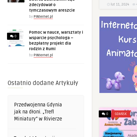
lut 11, 2024
zdecydował o
tymczasowym areszcie
by
PINternet.pl
Pomoc w nauce, warsztaty i
0
wsparcie psychologa –
bezpłatny projekt dla
rodzin z Rumi
by
PINternet.pl
Ostatnio dodane Artykuły
Przedwojenna Gdynia
jak na dłoni. „Trefl
0
GDAŃSK
Miniatury” w Rivierze