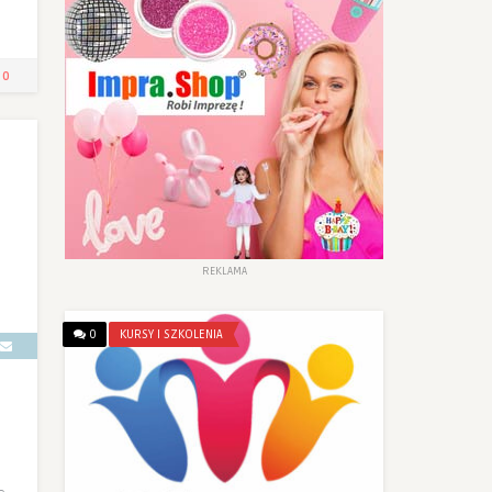
0
REKLAMA
0
KURSY I SZKOLENIA