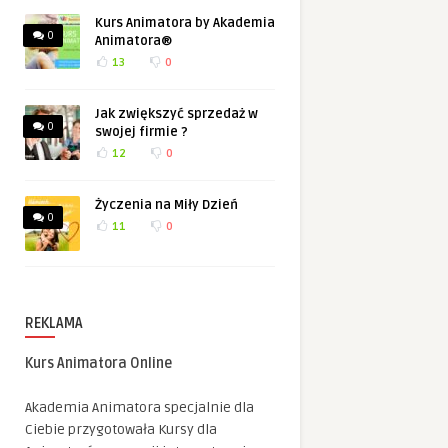
Kurs Animatora by Akademia
0
Animatora®
13
0
Jak zwiększyć sprzedaż w
0
swojej firmie ?
12
0
Życzenia na Miły Dzień
0
11
0
REKLAMA
Kurs Animatora Online
Akademia Animatora specjalnie dla
Ciebie przygotowała Kursy dla