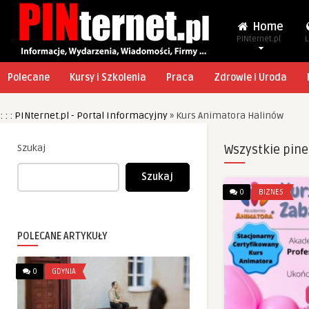
Home
PINternet.pl
L
Polecane
Kursy i Szkolenia
Praca
Zdrowie i Uroda
: : : PINternet.pl - Portal Informacyjny
»
Kurs Animatora Halinów
Szukaj
Wszystkie pine
Szukaj
0
BIZNES
POLECANE ARTYKUŁY
0
GDYNIA