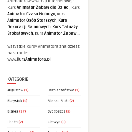
Animatorów w wersji internetowej:
Kurs
Animator Zabaw dla Dzieci
, Kurs
Animator Czasu Wolnego
, Kurs
Animator Osób Starszych
,
Kurs
Dekoracji Balonowych
,
Kurs Tatuaży
Brokatowych
, Kurs
Animator Zabaw
...
Wszystkie Kursy Animatora znajdziesz
na stronie:
www.
KursAnimatora.pl
KATEGORIE
Augustów
(1)
Bezpieczeństwo
(1)
Białystok
(1)
Bielsko-Biała
(2)
Biznes
(17)
Bydgoszcz
(5)
Chełm
(2)
Cieszyn
(3)