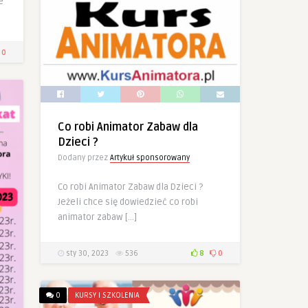
e
0
Co robi Animator Zabaw dla
Dzieci ?
Dodany przez
Artykuł sponsorowany
Co robi Animator Zabaw dla Dzieci ?
Jeżeli chce się dowiedzieć co robi
animator zabaw […]
sty 30, 2023
536
8
0
0
KURSY I SZKOLENIA