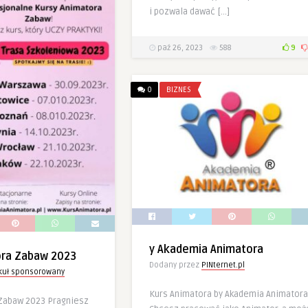
i pozwala dawać […]
paź 26, 2023
588
9
0
BIZNES
y Akademia Animatora
ora Zabaw 2023
Dodany przez
PINternet.pl
ykuł sponsorowany
Kurs Animatora by Akademia Animatora
Zabaw 2023 Pragniesz