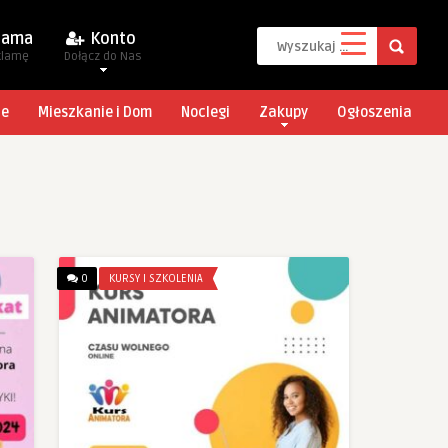
lama
Konto
klamę
Dołącz do Nas
je
Mieszkanie i Dom
Noclegi
Zakupy
Ogłoszenia
0
KURSY I SZKOLENIA