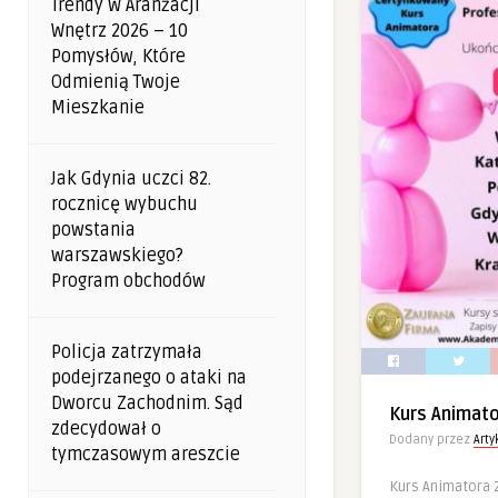
Trendy W Aranżacji
Wnętrz 2026 – 10
Pomysłów, Które
Odmienią Twoje
Mieszkanie
Jak Gdynia uczci 82.
rocznicę wybuchu
powstania
warszawskiego?
Program obchodów
Policja zatrzymała
podejrzanego o ataki na
Dworcu Zachodnim. Sąd
Kurs Animat
zdecydował o
Dodany przez
Art
tymczasowym areszcie
Kurs Animatora 