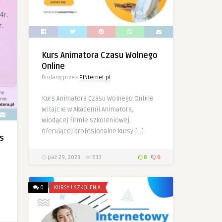
Kurs Animatora Czasu Wolnego
Online
Dodany przez
PINternet.pl
Kurs Animatora Czasu Wolnego Online
Witajcie w Akademii Animatora,
wiodącej firmie szkoleniowej,
oferującej profesjonalne kursy […]
s
paź 29, 2023
613
8
0
0
KURSY I SZKOLENIA