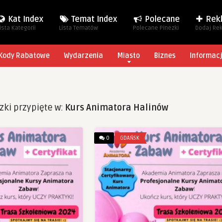
Kat Index
Temat Index
Polecane
Rek
ista Kategorii
Lista Tematów
Polecane Pinezki
Dodaj Re
Kody Rabatowe
Wydarzenia
Miasto
Biznes
Informac
zki przypięte w:
Kurs Animatora Halinów
0
GDAŃSK