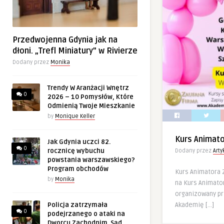
Przedwojenna Gdynia jak na
dłoni. „Trefl Miniatury” w Rivierze
Dodany przez
Monika
Trendy W Aranżacji Wnętrz
0
2026 – 10 Pomysłów, Które
Odmienią Twoje Mieszkanie
by
Monique Keller
Kurs Animat
Jak Gdynia uczci 82.
0
rocznicę wybuchu
Dodany przez
Art
powstania warszawskiego?
Program obchodów
Kurs Animatora
by
Monika
na Kurs Animator
organizowany p
Akademię […]
Policja zatrzymała
0
podejrzanego o ataki na
Dworcu Zachodnim. Sąd