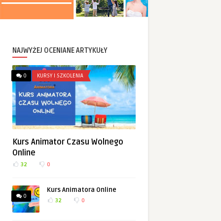
NAJWYŻEJ OCENIANE ARTYKUŁY
0
KURSY I SZKOLENIA
Kurs Animator Czasu Wolnego
Online
32
0
Kurs Animatora Online
0
32
0