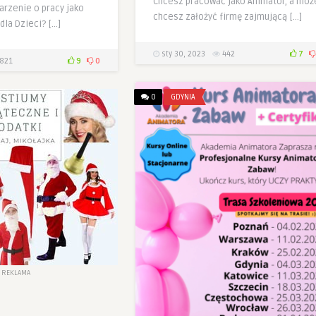
Chcesz pracować jako Animator, a moż
arzenie o pracy jako
chcesz założyć firmę zajmującą […]
dla Dzieci? […]
sty 30, 2023
442
7
821
9
0
0
GDYNIA
REKLAMA