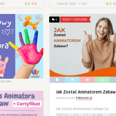
430
3
0
gru 21, 2023
431
4
0
KURSY I SZKOLENIA
REKLAMA
Jak Zostać Animatorem Zabaw
Dodany przez
PINternet.pl
Jak Zostać Animatorem Zabaw Czy
marzysz o pracy, która sprawia Ci rado