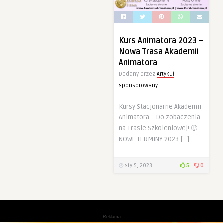
Kurs Animatora 2023 –
Nowa Trasa Akademii
Animatora
Dodany przez
Artykuł
sponsorowany
Kursy Stacjonarne Akademii
Animatora – Do zobaczenia
na Trasie Szkoleniowej! 🙂
NOWE TERMINY 2023 […]
sty 5, 2023
5
0
Reklama