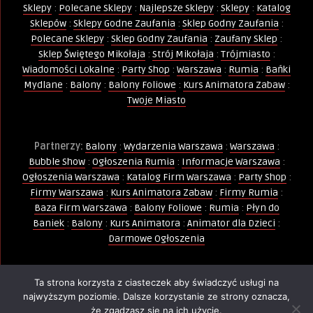
Sklepy
:
Polecane Sklepy
:
Najlepsze Sklepy
:
Sklepy
:
Katalog
Sklepów
:
Sklepy Godne Zaufania
:
Sklep Godny Zaufania
:
Polecane Sklepy
:
Sklep Godny Zaufania
:
Zaufany Sklep
:
Sklep Świętego Mikołaja
:
Strój Mikołaja
:
Trójmiasto
:
Wiadomości Lokalne
:
Party Shop
:
Warszawa
:
Rumia
:
Bańki
Mydlane
:
Balony
:
Balony Foliowe
:
Kurs Animatora Zabaw
:
Twoje Miasto
Partnerzy:
Balony
:
Wydarzenia Warszawa
:
Warszawa
:
Bubble Show
:
Ogłoszenia Rumia
:
Informacje Warszawa
:
Ogłoszenia Warszawa
:
Katalog Firm Warszawa
:
Party Shop
:
Firmy Warszawa
:
Kurs Animatora Zabaw
:
Firmy Rumia
:
Baza Firm Warszawa
:
Balony Foliowe
:
Rumia
:
Płyn do
Baniek
:
Balony
:
Kurs Animatora
:
Animator dla Dzieci
:
Darmowe Ogłoszenia
Ta strona korzysta z ciasteczek aby świadczyć usługi na
Wszelkie Prawa Zastrzeżone - Kopiowanie, powielanie i
najwyższym poziomie. Dalsze korzystanie ze strony oznacza,
wykorzystywanie treści, zdjęć, grafik jest zabronione -
że zgadzasz się na ich użycie.