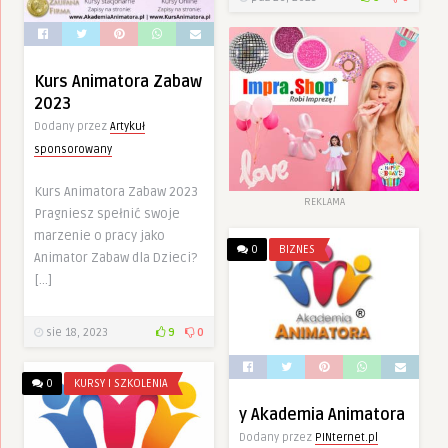
Kurs Animatora Zabaw
2023
Dodany przez
Artykuł
sponsorowany
Kurs Animatora Zabaw 2023
REKLAMA
Pragniesz spełnić swoje
marzenie o pracy jako
0
BIZNES
Animator Zabaw dla Dzieci?
[…]
sie 18, 2023
9
0
0
KURSY I SZKOLENIA
y Akademia Animatora
Dodany przez
PINternet.pl