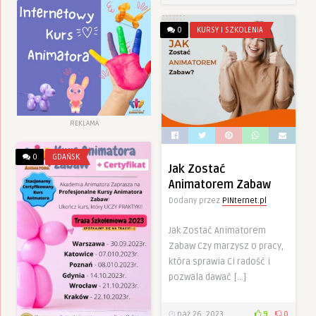
0
KURSY I SZKOLENIA
REKLAMA
0
GDAŃSK
Jak Zostać
Animatorem Zabaw
Dodany przez
PINternet.pl
Jak Zostać Animatorem
Zabaw Czy marzysz o pracy,
która sprawia Ci radość i
pozwala dawać […]
paź 26, 2023
9
0