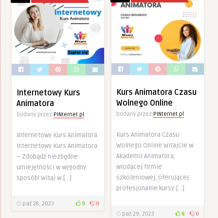
Kurs Animatora Czasu
Internetowy Kurs
Wolnego Online
Animatora
Dodany przez
PINternet.pl
Dodany przez
PINternet.pl
Kurs Animatora Czasu
Internetowy Kurs Animatora
Wolnego Online Witajcie w
Internetowy Kurs Animatora
Akademii Animatora,
– Zdobądź niezbędne
wiodącej firmie
umiejętności w wygodny
szkoleniowej, oferującej
sposób! Witaj w […]
profesjonalne kursy […]
paź 28, 2023
9
0
paź 29, 2023
8
0