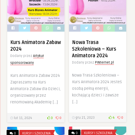
Kurs Animatora Zabaw
Nowa Trasa
2024
Szkoleniowa – Kurs
Animatora 2024
Dodany przez
Artykuł
Dodany przez
PINternet.pl
sponsorowany
Nowa Trasa Szkoleniowa –
Kurs Animatora Zabaw 2024
Kurs Animatora 2024 Jesteś
Zapraszamy na Kurs
osobą pełną energii,
Animatora Zabaw dla Dzieci,
kochającą dzieci i zawsze
organizowany przez
[…]
renomowaną Akademię […]
gru 21, 2023
4
0
lut 11, 2024
3
0
0
KURSY I SZKOLENIA
0
KURSY I SZKOLENIA