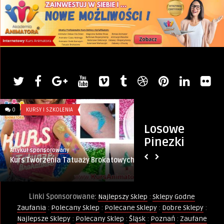
0
KURSY I SZKOLENIA
0
ZŁOTE MYŚLI
Losowe
Pinezki
Artykuł sponsorowany
PINternet.pl
Kurs Tworzenia Tatuaży Brokatowych
Ambicje
Linki Sponsorowane:
Najlepszy Sklep
:
Sklepy Godne
Zaufania
:
Polecany Sklep
:
Polecane Sklepy
:
Dobre Sklepy
:
Najlepsze Sklepy
:
Polecany Sklep
:
Śląsk
:
Poznań
:
Zaufane