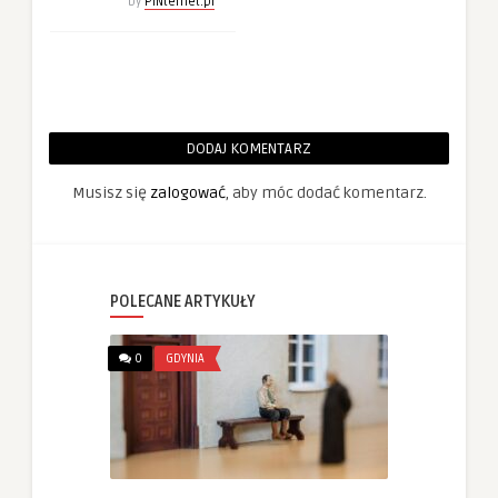
by
PINternet.pl
DODAJ KOMENTARZ
Musisz się
zalogować
, aby móc dodać komentarz.
POLECANE ARTYKUŁY
0
GDYNIA