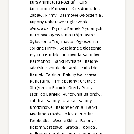
Kurs Animatora Poznań
:
Kurs
Animatora Katowice
:
Kurs Animatora
Zabaw
:
Firmy
:
Darmowe Ogłoszenia
:
Kupony Rabatowe
:
Ogłoszenia
Warszawa
:
Płyn do Baniek Mydlanych
:
Darmowe Ogłoszenia Trójmiasto
:
Ogłoszenia Trójmiasto
:
Ogłoszenia
:
Solidne Firmy
:
Bezpłatne Ogłoszenia
:
Płyn do Baniek
:
Hurtownia Balonów
:
Party Shop
:
Bańki Mydlane
:
Balony
Gdańsk
:
Sznurki do Baniek
:
Kijki do
Baniek
:
Tablica
:
Balony Warszawa
:
Panorama Firm
:
Balony
:
Gratka
:
Obręcze do Baniek
:
Oferty Pracy
:
Łapki do Baniek
:
Hurtownia Balonów
:
Tablica
:
Balony
:
Gratka
:
Balony
Urodzinowe
:
Balony Gdynia
:
Bańki
Mydlane Kraków
:
Miasto Rumia
:
Fotobudka
:
Wesele Sklep
:
Balony z
Helem Warszawa
:
Gratka
:
Tablica
:
Halloween
:
Balony Rumia
:
Auto Moto
: