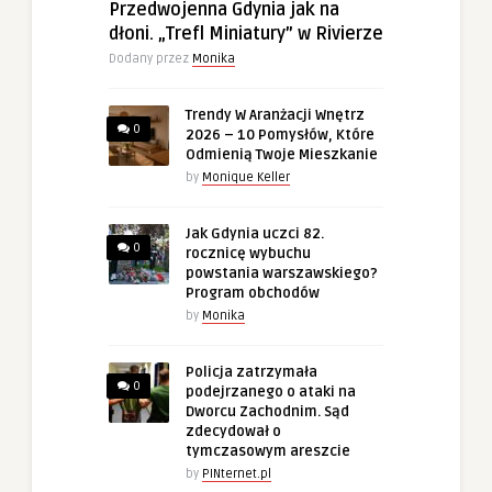
Przedwojenna Gdynia jak na
dłoni. „Trefl Miniatury” w Rivierze
Dodany przez
Monika
Trendy W Aranżacji Wnętrz
0
2026 – 10 Pomysłów, Które
Odmienią Twoje Mieszkanie
by
Monique Keller
Jak Gdynia uczci 82.
0
rocznicę wybuchu
powstania warszawskiego?
Program obchodów
by
Monika
Policja zatrzymała
0
podejrzanego o ataki na
Dworcu Zachodnim. Sąd
zdecydował o
tymczasowym areszcie
by
PINternet.pl