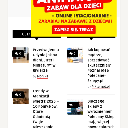
OSTATNIE PINEZKI
POWIĄZANE PINEZKI
Przedwojenna
Jak kupować
0
0
Gdynia jak na
mądrzej i
dłoni. „Trefl
sprzedawać
Miniatury” w
skuteczniej?
Rivierze
Poznaj ideę
Polecane-
by
Monika
Sklepy.pl
by
PINternet.pl
Trendy W
0
Aranżacji
Wnętrz 2026 –
Dlaczego
0
10 Pomysłów,
sklepy z
Które
wyróżnieniem
Odmienią
Polecany Sklep
Twoje
mają więcej
Mieszkanie
powracających