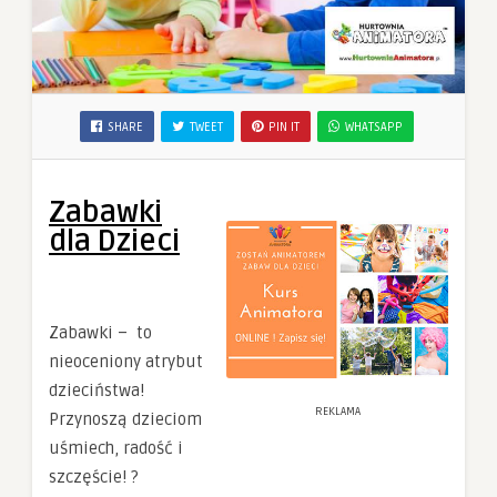
SHARE
TWEET
PIN IT
WHATSAPP
Zabawki
dla Dzieci
Zabawki – to
nieoceniony atrybut
dzieciństwa!
REKLAMA
Przynoszą dzieciom
uśmiech, radość i
szczęście! ?