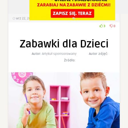
wrz 22, 2022
468
Wyświetlenia
0 Komentarzy
3
0
Zabawki dla Dzieci
Autor:
Artykuł sponsorowany
Autor zdjęć:
Żródło: