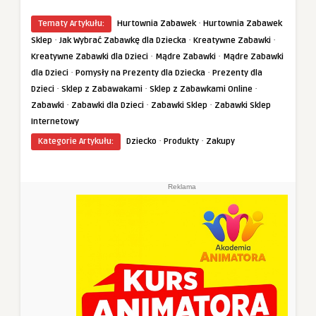
·
Tematy Artykułu:
Hurtownia Zabawek
Hurtownia Zabawek
·
·
·
Sklep
Jak Wybrać Zabawkę dla Dziecka
Kreatywne Zabawki
·
·
Kreatywne Zabawki dla Dzieci
Mądre Zabawki
Mądre Zabawki
·
·
dla Dzieci
Pomysły na Prezenty dla Dziecka
Prezenty dla
·
·
·
Dzieci
Sklep z Zabawakami
Sklep z Zabawkami Online
·
·
·
Zabawki
Zabawki dla Dzieci
Zabawki Sklep
Zabawki Sklep
Internetowy
·
·
Kategorie Artykułu:
Dziecko
Produkty
Zakupy
Reklama