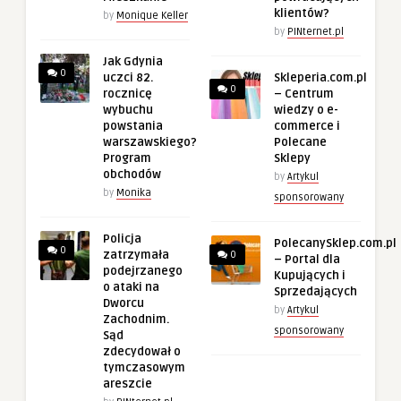
klientów?
by
Monique Keller
by
PINternet.pl
Jak Gdynia
0
uczci 82.
Skleperia.com.pl
0
rocznicę
– Centrum
wybuchu
wiedzy o e-
powstania
commerce i
warszawskiego?
Polecane
Program
Sklepy
obchodów
by
Artykul
by
Monika
sponsorowany
Policja
PolecanySklep.com.pl
0
zatrzymała
0
– Portal dla
podejrzanego
Kupujących i
o ataki na
Sprzedających
Dworcu
by
Artykul
Zachodnim.
sponsorowany
Sąd
zdecydował o
tymczasowym
areszcie