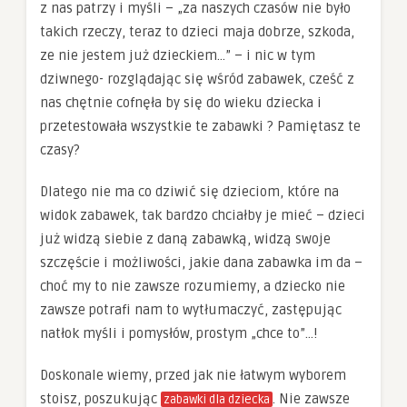
z nas patrzy i myśli – „za naszych czasów nie było
takich rzeczy, teraz to dzieci maja dobrze, szkoda,
ze nie jestem już dzieckiem…” – i nic w tym
dziwnego- rozglądając się wśród zabawek, cześć z
nas chętnie cofnęła by się do wieku dziecka i
przetestowała wszystkie te zabawki ? Pamiętasz te
czasy?
Dlatego nie ma co dziwić się dzieciom, które na
widok zabawek, tak bardzo chciałby je mieć – dzieci
już widzą siebie z daną zabawką, widzą swoje
szczęście i możliwości, jakie dana zabawka im da –
choć my to nie zawsze rozumiemy, a dziecko nie
zawsze potrafi nam to wytłumaczyć, zastępując
natłok myśli i pomysłów, prostym „chce to”…!
Doskonale wiemy, przed jak nie łatwym wyborem
stoisz, poszukując
. Nie zawsze
zabawki dla dziecka