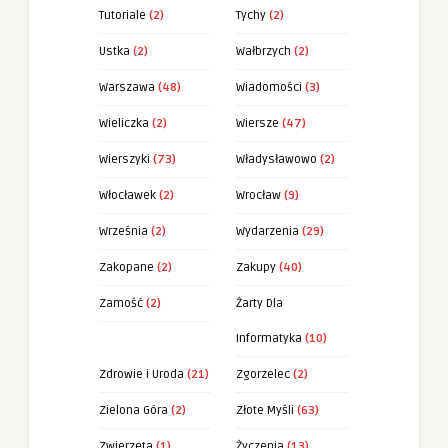
Tutoriale
(2)
Tychy
(2)
Ustka
(2)
Wałbrzych
(2)
Warszawa
(48)
Wiadomości
(3)
Wieliczka
(2)
Wiersze
(47)
Wierszyki
(73)
Władysławowo
(2)
Włocławek
(2)
Wrocław
(9)
Września
(2)
Wydarzenia
(29)
Zakopane
(2)
Zakupy
(40)
Zamość
(2)
Żarty Dla
Informatyka
(10)
Zdrowie i Uroda
(21)
Zgorzelec
(2)
Zielona Góra
(2)
Złote Myśli
(63)
Zwierzęta
(1)
Życzenia
(13)