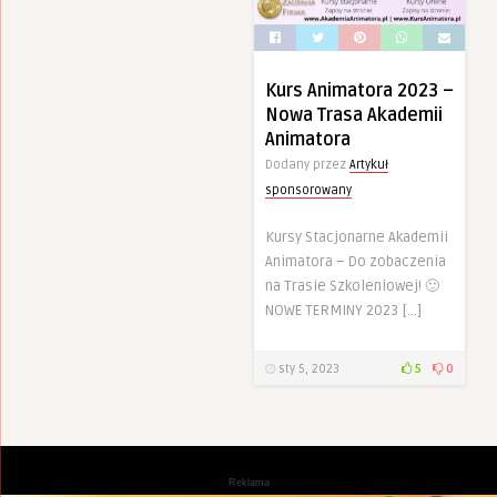
Kurs Animatora 2023 –
Nowa Trasa Akademii
Animatora
Dodany przez
Artykuł
sponsorowany
Kursy Stacjonarne Akademii
Animatora – Do zobaczenia
na Trasie Szkoleniowej! 🙂
NOWE TERMINY 2023 […]
sty 5, 2023
5
0
Reklama