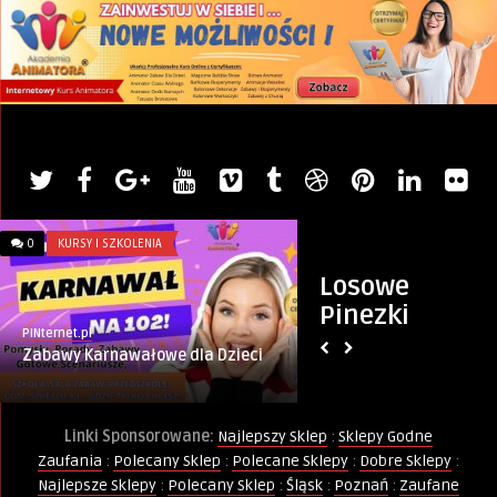
0
KURSY I SZKOLENIA
0
WIERSZE
Losowe
Pinezki
PINternet.pl
Monique Keller
Zabawy Karnawałowe dla Dzieci
Strachy
Linki Sponsorowane:
Najlepszy Sklep
:
Sklepy Godne
Zaufania
:
Polecany Sklep
:
Polecane Sklepy
:
Dobre Sklepy
:
Najlepsze Sklepy
:
Polecany Sklep
:
Śląsk
:
Poznań
:
Zaufane