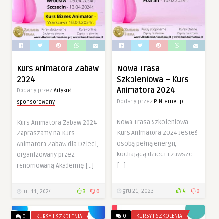
Kurs Animatora Zabaw
Nowa Trasa
2024
Szkoleniowa – Kurs
Animatora 2024
Dodany przez
Artykuł
Dodany przez
PINternet.pl
sponsorowany
Nowa Trasa Szkoleniowa –
Kurs Animatora Zabaw 2024
Kurs Animatora 2024 Jesteś
Zapraszamy na Kurs
osobą pełną energii,
Animatora Zabaw dla Dzieci,
kochającą dzieci i zawsze
organizowany przez
[…]
renomowaną Akademię […]
gru 21, 2023
4
0
lut 11, 2024
3
0
0
KURSY I SZKOLENIA
0
KURSY I SZKOLENIA