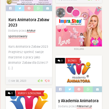
Kurs Animatora Zabaw
2023
Dodany przez
Artykuł
sponsorowany
Kurs Animatora Zabaw 2023
REKLAMA
Pragniesz spełnić swoje
marzenie o pracy jako
0
BIZNES
Animator Zabaw dla Dzieci?
[…]
sie 18, 2023
9
0
0
KURSY I SZKOLENIA
y Akademia Animatora
Dodany przez
PINternet.pl