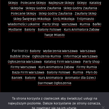
Sklepy
:
Polecane Sklepy
:
Najlepsze Sklepy
:
Sklepy
:
Katalog
Sklepów
:
Sklepy Godne Zaufania
:
Sklep Godny Zaufania
:
Polecane Sklepy
:
Sklep Godny Zaufania
:
Zaufany Sklep
:
Sklep Świętego Mikołaja
:
Strój Mikołaja
:
Trójmiasto
:
Wiadomości Lokalne
:
Party Shop
:
Warszawa
:
Rumia
:
Bańki
Mydlane
:
Balony
:
Balony Foliowe
:
Kurs Animatora Zabaw
:
Twoje Miasto
Partnerzy:
Balony
:
Wydarzenia Warszawa
:
Warszawa
:
Bubble Show
:
Ogłoszenia Rumia
:
Informacje Warszawa
:
Ogłoszenia Warszawa
:
Katalog Firm Warszawa
:
Party Shop
:
Firmy Warszawa
:
Kurs Animatora Zabaw
:
Firmy Rumia
:
Baza Firm Warszawa
:
Balony Foliowe
:
Rumia
:
Płyn do
Baniek
:
Balony
:
Kurs Animatora
:
Animator dla Dzieci
:
Darmowe Ogłoszenia
Ta strona korzysta z ciasteczek aby świadczyć usługi na
Wszelkie Prawa Zastrzeżone - Kopiowanie, powielanie i
najwyższym poziomie. Dalsze korzystanie ze strony oznacza,
wykorzystywanie treści, zdjęć, grafik jest zabronione -
że zgadzasz się na ich użycie.