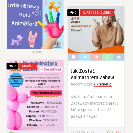
0
KURSY I SZKOLENIA
REKLAMA
0
GDAŃSK
Jak Zostać
Animatorem Zabaw
Dodany przez
PINternet.pl
Jak Zostać Animatorem
Zabaw Czy marzysz o pracy,
która sprawia Ci radość i
pozwala dawać […]
paź 26, 2023
9
0