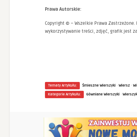
Prawa Autorskie:
Copyright © – Wszelkie Prawa Zastrzeżone. 
wykorzystywanie treści, zdjęć, grafik jest z
·
·
Tematy Artykułu:
Śmieszne Wierszyki
Wiersz
Wi
·
Kategorie Artykułu:
Gówniane Wierszyki
Wierszyk