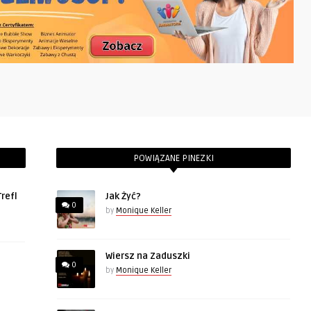
POWIĄZANE PINEZKI
refl
Jak Żyć?
0
by
Monique Keller
Wiersz na Zaduszki
0
by
Monique Keller