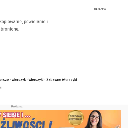
REKLAMA
Kopiowanie, powielanie i
abronione.
·
·
·
ersze
Wierszyk
Wierszyki
Zabawne Wierszyki
i
Reklama