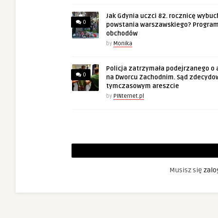
Jak Gdynia uczci 82. rocznicę wybuc
0
powstania warszawskiego? Progra
obchodów
by
Monika
Policja zatrzymała podejrzanego o 
0
na Dworcu Zachodnim. Sąd zdecydo
tymczasowym areszcie
by
PINternet.pl
Musisz się
zalo