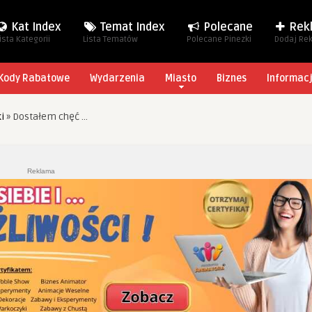
Kat Index
Temat Index
Polecane
Rek
ista Kategorii
Lista Tematów
Polecane Pinezki
Dodaj Re
Kody Rabatowe
Wydarzenia
Miasto
Biznes
Informac
i
»
Dostałem chęć …
Reklama