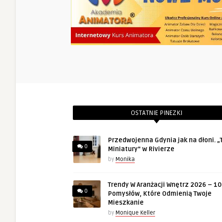
OSTATNIE PINEZKI
Przedwojenna Gdynia jak na dłoni. „T
0
Miniatury” w Rivierze
by
Monika
Trendy W Aranżacji Wnętrz 2026 – 10
0
Pomysłów, Które Odmienią Twoje
Mieszkanie
by
Monique Keller