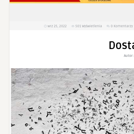
wrz 25, 2022
501
Wyświetlenia
0 Komentarzy
Dost
Autor: