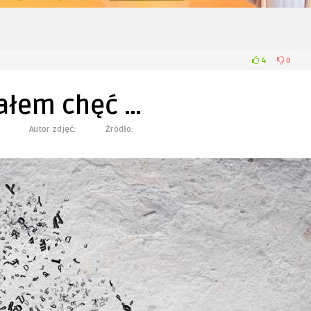
4
0
ałem chęć …
Autor zdjęć:
Żródło: