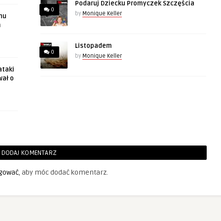
Podaruj Dziecku Promyczek Szczęścia
0
by
Monique Keller
hu
m
Listopadem
0
by
Monique Keller
ataki
wał o
DODAJ KOMENTARZ
gować
, aby móc dodać komentarz.