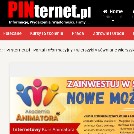
Home
PINternet.pl
L
Polecane
Kursy i Szkolenia
Praca
Zdrowie i Uroda
: : : PINternet.pl - Portal Informacyjny
»
Wierszyki
»
Gówniane Wierszyk