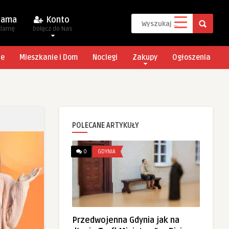
lama
Konto
klamę
Dołącz do Nas
je
Mieszkanie i Dom
Noclegi
Zakupy
Ogłoszenia
POLECANE ARTYKUŁY
0
GDYNIA
Przedwojenna Gdynia jak na