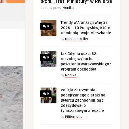
dłoni. „Trefl Miniatury” w Rivierze
Dodany przez
Monika
Trendy W Aranżacji Wnętrz
0
2026 – 10 Pomysłów, Które
Odmienią Twoje Mieszkanie
by
Monique Keller
Jak Gdynia uczci 82.
0
rocznicę wybuchu
powstania warszawskiego?
Program obchodów
by
Monika
Policja zatrzymała
0
podejrzanego o ataki na
Dworcu Zachodnim. Sąd
zdecydował o
tymczasowym areszcie
by
PINternet.pl