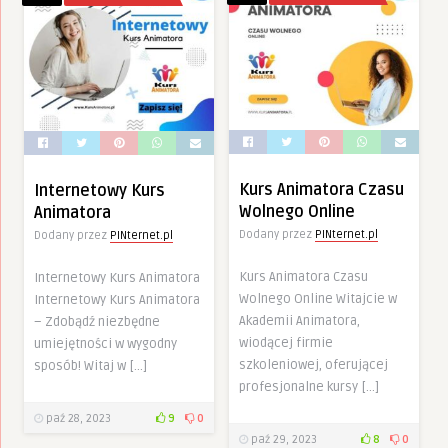
Kurs Animatora Czasu
Internetowy Kurs
Wolnego Online
Animatora
Dodany przez
PINternet.pl
Dodany przez
PINternet.pl
Kurs Animatora Czasu
Internetowy Kurs Animatora
Wolnego Online Witajcie w
Internetowy Kurs Animatora
Akademii Animatora,
– Zdobądź niezbędne
wiodącej firmie
umiejętności w wygodny
szkoleniowej, oferującej
sposób! Witaj w […]
profesjonalne kursy […]
paź 28, 2023
9
0
paź 29, 2023
8
0