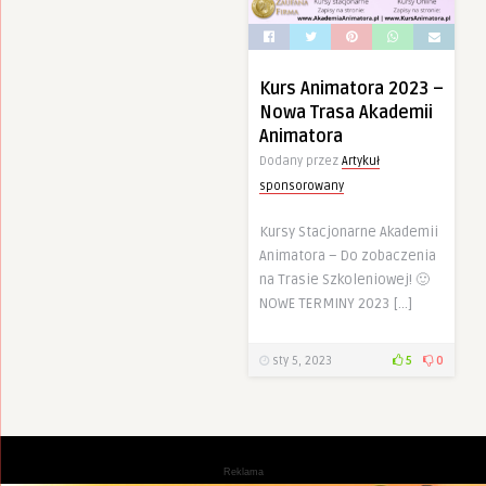
Kurs Animatora 2023 –
Nowa Trasa Akademii
Animatora
Dodany przez
Artykuł
sponsorowany
Kursy Stacjonarne Akademii
Animatora – Do zobaczenia
na Trasie Szkoleniowej! 🙂
NOWE TERMINY 2023 […]
sty 5, 2023
5
0
Reklama