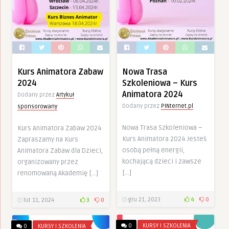
Kurs Animatora Zabaw
Nowa Trasa
2024
Szkoleniowa – Kurs
Animatora 2024
Dodany przez
Artykuł
Dodany przez
PINternet.pl
sponsorowany
Nowa Trasa Szkoleniowa –
Kurs Animatora Zabaw 2024
Kurs Animatora 2024 Jesteś
Zapraszamy na Kurs
osobą pełną energii,
Animatora Zabaw dla Dzieci,
kochającą dzieci i zawsze
organizowany przez
[…]
renomowaną Akademię […]
gru 21, 2023
4
0
lut 11, 2024
3
0
0
KURSY I SZKOLENIA
0
KURSY I SZKOLENIA