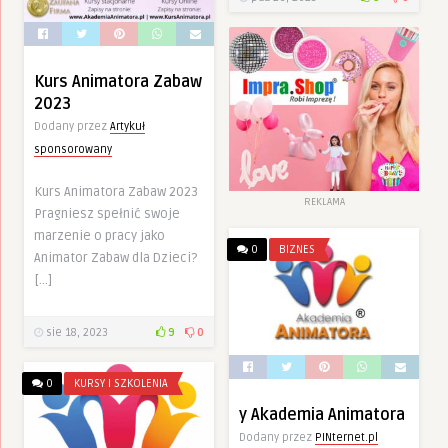
Kurs Animatora Zabaw
2023
Dodany przez
Artykuł
sponsorowany
Kurs Animatora Zabaw 2023
REKLAMA
Pragniesz spełnić swoje
marzenie o pracy jako
0
BIZNES
Animator Zabaw dla Dzieci?
[…]
sie 18, 2023
9
0
0
KURSY I SZKOLENIA
y Akademia Animatora
Dodany przez
PINternet.pl