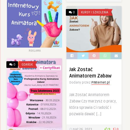
0
KURSY I SZKOLENIA
REKLAMA
0
GDAŃSK
Jak Zostać
Animatorem Zabaw
Dodany przez
PINternet.pl
Jak Zostać Animatorem
Zabaw Czy marzysz o pracy,
która sprawia Ci radość i
pozwala dawać […]
paź 26, 2023
9
0