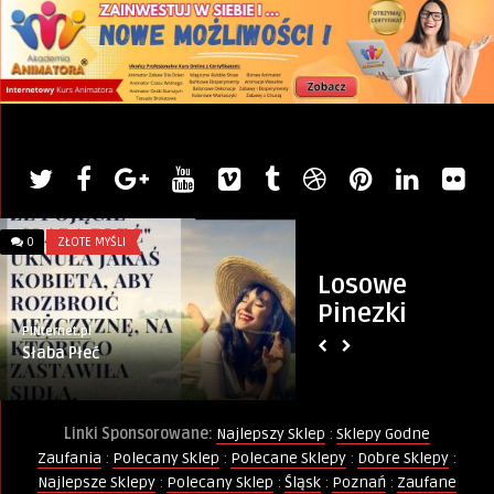
0
ZŁOTE MYŚLI
0
ZŁOTE MYŚLI
Losowe
Pinezki
PINternet.pl
PINternet.pl
Słaba Płeć
Miłość i Masło
Linki Sponsorowane:
Najlepszy Sklep
:
Sklepy Godne
Zaufania
:
Polecany Sklep
:
Polecane Sklepy
:
Dobre Sklepy
:
Najlepsze Sklepy
:
Polecany Sklep
:
Śląsk
:
Poznań
:
Zaufane