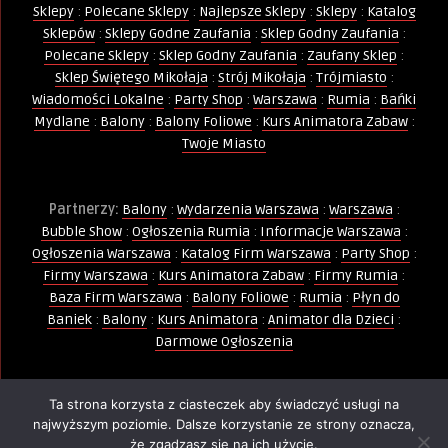
Sklepy
:
Polecane Sklepy
:
Najlepsze Sklepy
:
Sklepy
:
Katalog
Sklepów
:
Sklepy Godne Zaufania
:
Sklep Godny Zaufania
:
Polecane Sklepy
:
Sklep Godny Zaufania
:
Zaufany Sklep
:
Sklep Świętego Mikołaja
:
Strój Mikołaja
:
Trójmiasto
:
Wiadomości Lokalne
:
Party Shop
:
Warszawa
:
Rumia
:
Bańki
Mydlane
:
Balony
:
Balony Foliowe
:
Kurs Animatora Zabaw
:
Twoje Miasto
Partnerzy:
Balony
:
Wydarzenia Warszawa
:
Warszawa
:
Bubble Show
:
Ogłoszenia Rumia
:
Informacje Warszawa
:
Ogłoszenia Warszawa
:
Katalog Firm Warszawa
:
Party Shop
:
Firmy Warszawa
:
Kurs Animatora Zabaw
:
Firmy Rumia
:
Baza Firm Warszawa
:
Balony Foliowe
:
Rumia
:
Płyn do
Baniek
:
Balony
:
Kurs Animatora
:
Animator dla Dzieci
:
Darmowe Ogłoszenia
Ta strona korzysta z ciasteczek aby świadczyć usługi na
Wszelkie Prawa Zastrzeżone - Kopiowanie, powielanie i
najwyższym poziomie. Dalsze korzystanie ze strony oznacza,
wykorzystywanie treści, zdjęć, grafik jest zabronione -
że zgadzasz się na ich użycie.