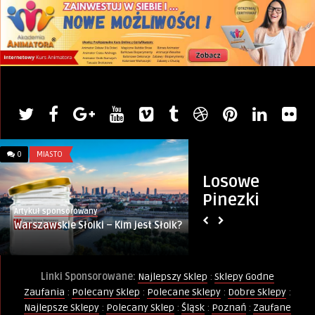
0
MIASTO
0
ZŁOTE MYŚLI
Losowe
Pinezki
Artykuł sponsorowany
PINternet.pl
Warszawskie Słoiki – Kim jest Słoik?
Wierność
Linki Sponsorowane:
Najlepszy Sklep
:
Sklepy Godne
Zaufania
:
Polecany Sklep
:
Polecane Sklepy
:
Dobre Sklepy
:
Najlepsze Sklepy
:
Polecany Sklep
:
Śląsk
:
Poznań
:
Zaufane