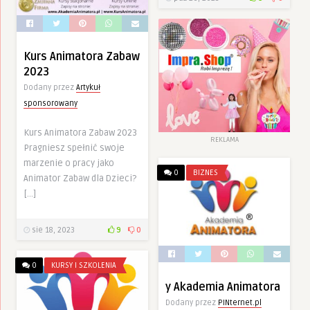
Kurs Animatora Zabaw
2023
Dodany przez
Artykuł
sponsorowany
Kurs Animatora Zabaw 2023
REKLAMA
Pragniesz spełnić swoje
marzenie o pracy jako
0
BIZNES
Animator Zabaw dla Dzieci?
[…]
sie 18, 2023
9
0
0
KURSY I SZKOLENIA
y Akademia Animatora
Dodany przez
PINternet.pl