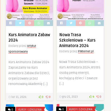
Kurs Animatora Zabaw
Nowa Trasa
2024
Szkoleniowa – Kurs
Animatora 2024
Dodany przez
Artykuł
Dodany przez
PINternet.pl
sponsorowany
Nowa Trasa Szkoleniowa –
Kurs Animatora Zabaw 2024
Kurs Animatora 2024 Jesteś
Zapraszamy na Kurs
osobą pełną energii,
Animatora Zabaw dla Dzieci,
kochającą dzieci i zawsze
organizowany przez
[…]
renomowaną Akademię […]
gru 21, 2023
4
0
lut 11, 2024
3
0
0
KURSY I SZKOLENIA
0
KURSY I SZKOLENIA