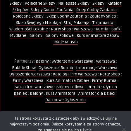
Sklepy
:
Polecane Sklepy
:
Najlepsze Sklepy
:
Sklepy
:
Katalog
Sklepów
:
Sklepy Godne Zaufania
:
Sklep Godny Zaufania
:
Polecane Sklepy
:
Sklep Godny Zaufania
:
Zaufany Sklep
:
Sklep Świętego Mikołaja
:
Strój Mikołaja
:
Trójmiasto
:
Wiadomości Lokalne
:
Party Shop
:
Warszawa
:
Rumia
:
Bańki
Mydlane
:
Balony
:
Balony Foliowe
:
Kurs Animatora Zabaw
:
Twoje Miasto
Partnerzy:
Balony
:
Wydarzenia Warszawa
:
Warszawa
:
Bubble Show
:
Ogłoszenia Rumia
:
Informacje Warszawa
:
Ogłoszenia Warszawa
:
Katalog Firm Warszawa
:
Party Shop
:
Firmy Warszawa
:
Kurs Animatora Zabaw
:
Firmy Rumia
:
Baza Firm Warszawa
:
Balony Foliowe
:
Rumia
:
Płyn do
Baniek
:
Balony
:
Kurs Animatora
:
Animator dla Dzieci
:
Darmowe Ogłoszenia
Ta strona korzysta z ciasteczek aby świadczyć usługi na
Wszelkie Prawa Zastrzeżone - Kopiowanie, powielanie i
najwyższym poziomie. Dalsze korzystanie ze strony oznacza,
wykorzystywanie treści, zdjęć, grafik jest zabronione -
że zgadzasz się na ich użycie.