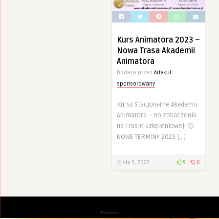
Kurs Animatora 2023 –
Nowa Trasa Akademii
Animatora
Dodany przez
Artykuł
sponsorowany
Kursy Stacjonarne Akademii
Animatora – Do zobaczenia
na Trasie Szkoleniowej! 🙂
NOWE TERMINY 2023 […]
sty 5, 2023
5
0
Reklama