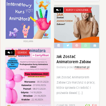
0
KURSY I SZKOLENIA
REKLAMA
0
GDAŃSK
Jak Zostać
Animatorem Zabaw
Dodany przez
PINternet.pl
Jak Zostać Animatorem
Zabaw Czy marzysz o pracy,
która sprawia Ci radość i
pozwala dawać […]
paź 26, 2023
9
0