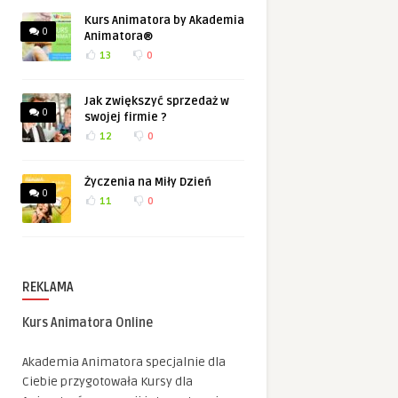
Kurs Animatora by Akademia
0
Animatora®
13
0
Jak zwiększyć sprzedaż w
0
swojej firmie ?
12
0
Życzenia na Miły Dzień
0
11
0
REKLAMA
Kurs Animatora Online
Akademia Animatora specjalnie dla
Ciebie przygotowała Kursy dla