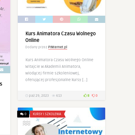
Kurs Animatora Czasu Wolnego
Online
Dodany przez
PINternet.pl
Kurs Animatora Czasu Wolnego Online
Witajcie w Akademii Animatora,
wiodącej firmie szkoleniowej,
oferującej profesjonalne kursy […]
s
paź 29, 2023
613
8
0
0
KURSY I SZKOLENIA