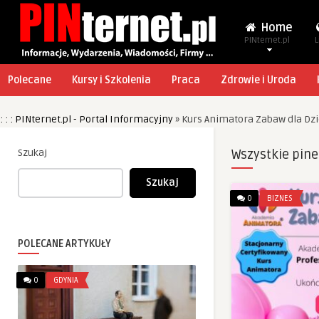
Home
PINternet.pl
L
Polecane
Kursy i Szkolenia
Praca
Zdrowie i Uroda
: : : PINternet.pl - Portal Informacyjny
»
Kurs Animatora Zabaw dla Dzie
Szukaj
Wszystkie pine
Szukaj
0
BIZNES
POLECANE ARTYKUŁY
0
GDYNIA