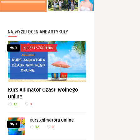
NAJWYŻEJ OCENIANE ARTYKUŁY
0
KURSY I SZKOLENIA
Kurs Animator Czasu Wolnego
Online
32
0
Kurs Animatora Online
0
32
0