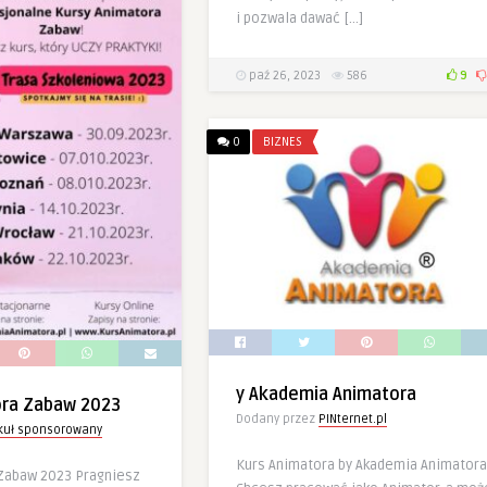
i pozwala dawać […]
paź 26, 2023
586
9
0
BIZNES
y Akademia Animatora
ora Zabaw 2023
Dodany przez
PINternet.pl
ykuł sponsorowany
Kurs Animatora by Akademia Animatora
Zabaw 2023 Pragniesz