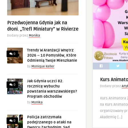
Przedwojenna Gdynia jak na
dłoni. „Trefl Miniatury” w Rivierze
Dodany przez
Monika
Trendy W Aranżacji Wnętrz
0
2026 – 10 Pomysłów, Które
Odmienią Twoje Mieszkanie
by
Monique Keller
Kurs Animat
Jak Gdynia uczci 82.
0
rocznicę wybuchu
Dodany przez
Art
powstania warszawskiego?
Program obchodów
Kurs Animatora
by
Monika
na Kurs Animator
organizowany p
Akademię […]
Policja zatrzymała
0
podejrzanego o ataki na
Dworcu Zachodnim. Sąd