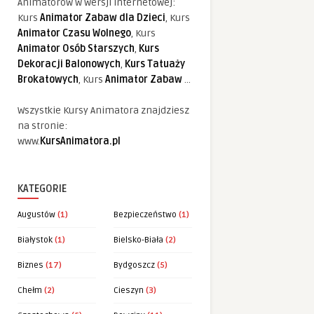
Animatorów w wersji internetowej:
Kurs
Animator Zabaw dla Dzieci
, Kurs
Animator Czasu Wolnego
, Kurs
Animator Osób Starszych
,
Kurs
Dekoracji Balonowych
,
Kurs Tatuaży
Brokatowych
, Kurs
Animator Zabaw
...
Wszystkie Kursy Animatora znajdziesz
na stronie:
www.
KursAnimatora.pl
KATEGORIE
Augustów
(1)
Bezpieczeństwo
(1)
Białystok
(1)
Bielsko-Biała
(2)
Biznes
(17)
Bydgoszcz
(5)
Chełm
(2)
Cieszyn
(3)