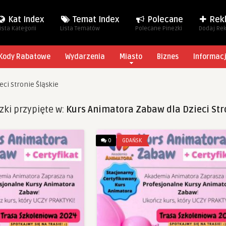
Kat Index
Temat Index
Polecane
Rek
ista Kategorii
Lista Tematów
Polecane Pinezki
Dodaj Re
Kody Rabatowe
Wydarzenia
Miasto
Biznes
Informac
ci Stronie Śląskie
zki przypięte w:
Kurs Animatora Zabaw dla Dzieci Str
0
GDAŃSK