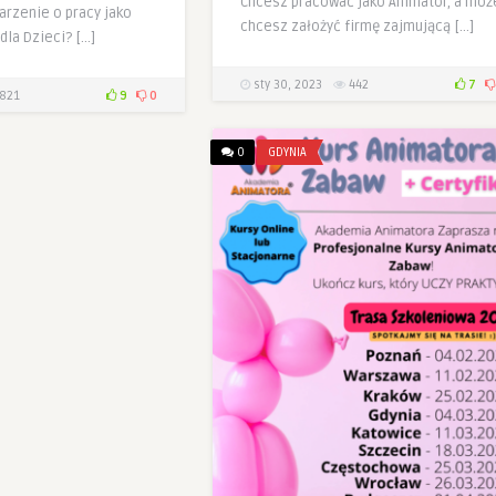
Chcesz pracować jako Animator, a moż
arzenie o pracy jako
chcesz założyć firmę zajmującą […]
dla Dzieci? […]
sty 30, 2023
442
7
821
9
0
0
GDYNIA