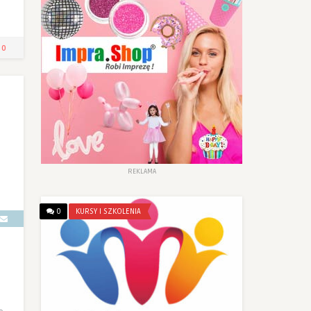
0
REKLAMA
0
KURSY I SZKOLENIA