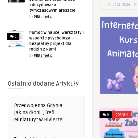
lut 11, 2024
zdecydował o
tymczasowym areszcie
by
PINternet.pl
Pomoc w nauce, warsztaty i
0
wsparcie psychologa –
bezpłatny projekt dla
rodzin z Rumi
by
PINternet.pl
Ostatnio dodane Artykuły
Przedwojenna Gdynia
jak na dłoni. „Trefl
0
GDAŃSK
Miniatury” w Rivierze