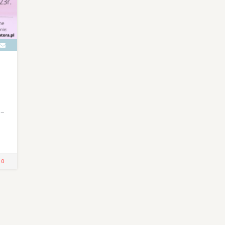
 –
!
0