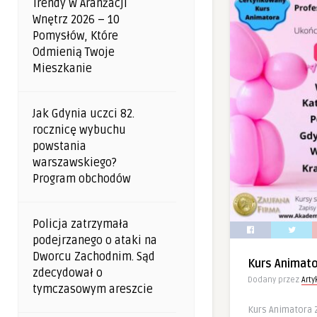
Trendy W Aranżacji
Wnętrz 2026 – 10
Pomysłów, Które
Odmienią Twoje
Mieszkanie
Jak Gdynia uczci 82.
rocznicę wybuchu
powstania
warszawskiego?
Program obchodów
Policja zatrzymała
podejrzanego o ataki na
Dworcu Zachodnim. Sąd
Kurs Animat
zdecydował o
Dodany przez
Art
tymczasowym areszcie
Kurs Animatora 