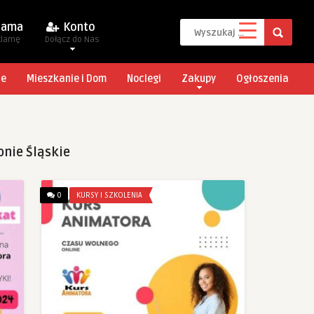
lama
Konto
klamę
Dołącz do Nas
je
Mieszkanie i Dom
Noclegi
Zakupy
Ogłoszenia
onie Śląskie
0
KURSY I SZKOLENIA