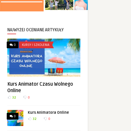
NAJWYŻEJ OCENIANE ARTYKUŁY
0
KURSY I SZKOLENIA
Kurs Animator Czasu Wolnego
Online
32
0
Kurs Animatora Online
0
32
0