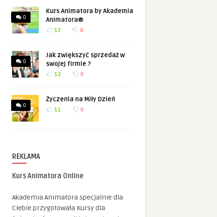
Kurs Animatora by Akademia
0
Animatora®
13
0
Jak zwiększyć sprzedaż w
0
swojej firmie ?
12
0
Życzenia na Miły Dzień
0
11
0
REKLAMA
Kurs Animatora Online
Akademia Animatora specjalnie dla
Ciebie przygotowała Kursy dla