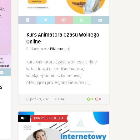
Kurs Animatora Czasu Wolnego
Online
Dodany przez
PINternet.pl
Kurs Animatora Czasu Wolnego Online
Witajcie w Akademii Animatora,
wiodącej firmie szkoleniowej,
oferującej profesjonalne kursy […]
s
paź 29, 2023
614
8
0
0
KURSY I SZKOLENIA