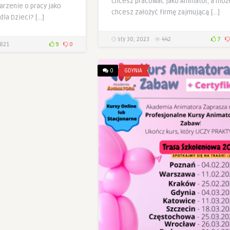
Chcesz pracować jako Animator, a moż
arzenie o pracy jako
chcesz założyć firmę zajmującą […]
dla Dzieci? […]
sty 30, 2023
442
7
821
9
0
0
GDYNIA