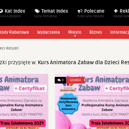
Kat Index
Temat Index
Polecane
Rek
ista Kategorii
Lista Tematów
Polecane Pinezki
Dodaj Re
Kody Rabatowe
Wydarzenia
Miasto
Biznes
Informac
eci Reszel
zki przypięte w:
Kurs Animatora Zabaw dla Dzieci Re
0
GDAŃSK