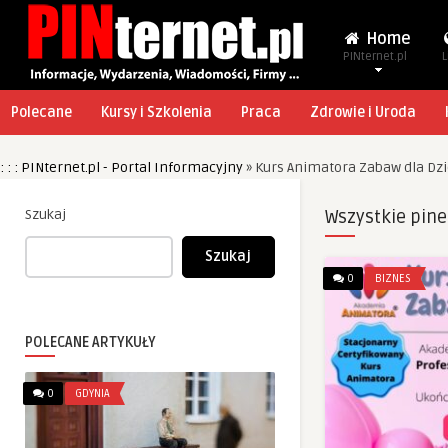
Home
PINternet.pl
L
Polecane
Kursy i Szkolenia
Praca
Zdrowie i Uroda
: : : PINternet.pl - Portal Informacyjny
»
Kurs Animatora Zabaw dla Dzi
Szukaj
Wszystkie pine
Szukaj
0
BIZNES
POLECANE ARTYKUŁY
0
GDYNIA