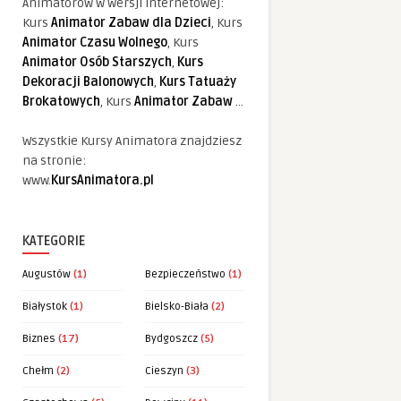
Animatorów w wersji internetowej:
Kurs
Animator Zabaw dla Dzieci
, Kurs
Animator Czasu Wolnego
, Kurs
Animator Osób Starszych
,
Kurs
Dekoracji Balonowych
,
Kurs Tatuaży
Brokatowych
, Kurs
Animator Zabaw
...
Wszystkie Kursy Animatora znajdziesz
na stronie:
www.
KursAnimatora.pl
KATEGORIE
Augustów
(1)
Bezpieczeństwo
(1)
Białystok
(1)
Bielsko-Biała
(2)
Biznes
(17)
Bydgoszcz
(5)
Chełm
(2)
Cieszyn
(3)