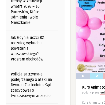
Trendy W Aranżacji
Wnętrz 2026 – 10
Pomysłów, Które
Odmienią Twoje
Mieszkanie
Jak Gdynia uczci 82.
rocznicę wybuchu
powstania
warszawskiego?
Program obchodów
Policja zatrzymała
podejrzanego o ataki na
Dworcu Zachodnim. Sąd
Kurs Animat
zdecydował o
Dodany przez
Art
tymczasowym areszcie
Kurs Animatora 