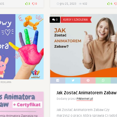
431
3
0
gru 21, 2023
432
4
0
KURSY I SZKOLENIA
REKLAMA
Jak Zostać Animatorem Zabaw
Dodany przez
PINternet.pl
Jak Zostać Animatorem Zabaw Czy
marzysz o pracy, która sprawia Ci rado