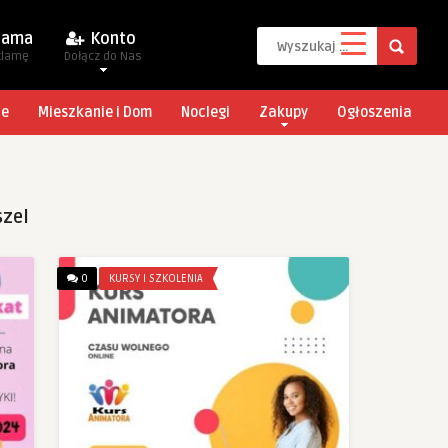
lama
Konto
klamę
Dołącz do Nas
je
Mieszkanie i Dom
Noclegi
Zakupy
Ogłoszenia
szel
0
KURSY I SZKOLENIA