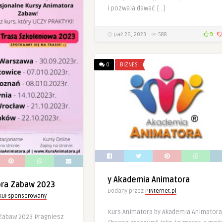
i pozwala dawać […]
paź 26, 2023
588
9
0
BIZNES
y Akademia Animatora
ora Zabaw 2023
Dodany przez
PINternet.pl
ykuł sponsorowany
Kurs Animatora by Akademia Animatora
Zabaw 2023 Pragniesz