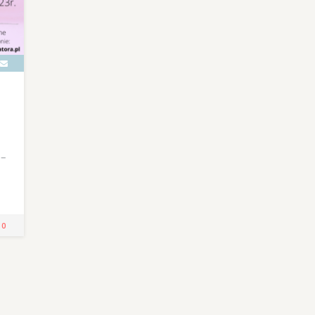
 –
!
0