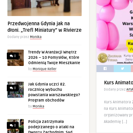
Przedwojenna Gdynia jak na
dłoni. „Trefl Miniatury” w Rivierze
Dodany przez
Monika
Trendy W Aranżacji Wnętrz
0
2026 – 10 Pomysłów, Które
Odmienią Twoje Mieszkanie
by
Monique Keller
Kurs Animat
Jak Gdynia uczci 82.
0
rocznicę wybuchu
Dodany przez
Art
powstania warszawskiego?
Program obchodów
Kurs Animatora
by
Monika
na Kurs Animator
organizowany p
Akademię […]
Policja zatrzymała
0
podejrzanego o ataki na
Dworcu Zachodnim. Sąd