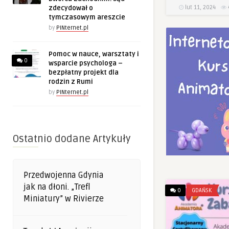
lut 11, 2024
zdecydował o
tymczasowym areszcie
by
PINternet.pl
Pomoc w nauce, warsztaty i
0
wsparcie psychologa –
bezpłatny projekt dla
rodzin z Rumi
by
PINternet.pl
Ostatnio dodane Artykuły
Przedwojenna Gdynia
jak na dłoni. „Trefl
0
GDAŃSK
Miniatury” w Rivierze