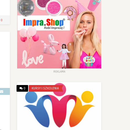
0
REKLAMA
0
KURSY I SZKOLENIA