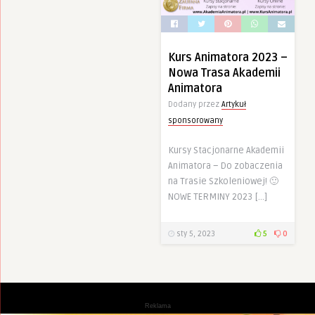
Kurs Animatora 2023 –
Nowa Trasa Akademii
Animatora
Dodany przez
Artykuł
sponsorowany
Kursy Stacjonarne Akademii
Animatora – Do zobaczenia
na Trasie Szkoleniowej! 🙂
NOWE TERMINY 2023 […]
sty 5, 2023
5
0
Reklama