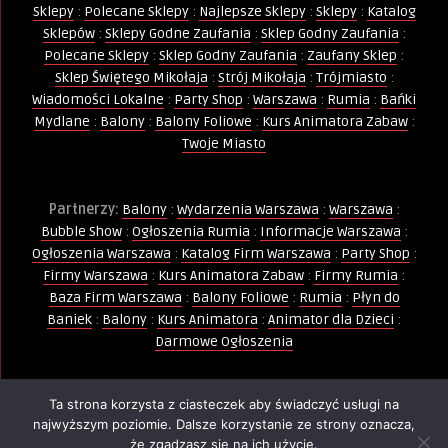
Sklepy
:
Polecane Sklepy
:
Najlepsze Sklepy
:
Sklepy
:
Katalog
Sklepów
:
Sklepy Godne Zaufania
:
Sklep Godny Zaufania
:
Polecane Sklepy
:
Sklep Godny Zaufania
:
Zaufany Sklep
:
Sklep Świętego Mikołaja
:
Strój Mikołaja
:
Trójmiasto
:
Wiadomości Lokalne
:
Party Shop
:
Warszawa
:
Rumia
:
Bańki
Mydlane
:
Balony
:
Balony Foliowe
:
Kurs Animatora Zabaw
:
Twoje Miasto
Partnerzy:
Balony
:
Wydarzenia Warszawa
:
Warszawa
:
Bubble Show
:
Ogłoszenia Rumia
:
Informacje Warszawa
:
Ogłoszenia Warszawa
:
Katalog Firm Warszawa
:
Party Shop
:
Firmy Warszawa
:
Kurs Animatora Zabaw
:
Firmy Rumia
:
Baza Firm Warszawa
:
Balony Foliowe
:
Rumia
:
Płyn do
Baniek
:
Balony
:
Kurs Animatora
:
Animator dla Dzieci
:
Darmowe Ogłoszenia
Ta strona korzysta z ciasteczek aby świadczyć usługi na
Wszelkie Prawa Zastrzeżone - Kopiowanie, powielanie i
najwyższym poziomie. Dalsze korzystanie ze strony oznacza,
wykorzystywanie treści, zdjęć, grafik jest zabronione -
że zgadzasz się na ich użycie.