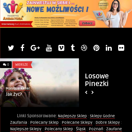
0
WIERSZE
0
MIASTO
Losowe
Pinezki
Monique Keller
Artykuł sponsorowany
Jak Żyć?
Darmowe Ogłoszen
MiastoOgloszen.pl
Linki Sponsorowane:
Najlepszy Sklep
:
Sklepy Godne
Zaufania
:
Polecany Sklep
:
Polecane Sklepy
:
Dobre Sklepy
:
Najlepsze Sklepy
:
Polecany Sklep
:
Śląsk
:
Poznań
:
Zaufane