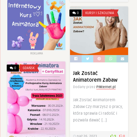
0
KURSY I SZKOLENIA
REKLAMA
0
GDAŃSK
Jak Zostać
Animatorem Zabaw
Dodany przez
PINternet.pl
Jak Zostać Animatorem
Zabaw Czy marzysz o pracy,
która sprawia Ci radość i
pozwala dawać […]
paź 26, 2023
9
0