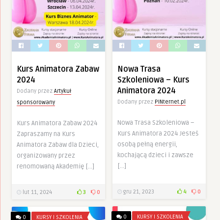
Kurs Animatora Zabaw
Nowa Trasa
2024
Szkoleniowa – Kurs
Animatora 2024
Dodany przez
Artykuł
Dodany przez
PINternet.pl
sponsorowany
Nowa Trasa Szkoleniowa –
Kurs Animatora Zabaw 2024
Kurs Animatora 2024 Jesteś
Zapraszamy na Kurs
osobą pełną energii,
Animatora Zabaw dla Dzieci,
kochającą dzieci i zawsze
organizowany przez
[…]
renomowaną Akademię […]
gru 21, 2023
4
0
lut 11, 2024
3
0
0
KURSY I SZKOLENIA
0
KURSY I SZKOLENIA