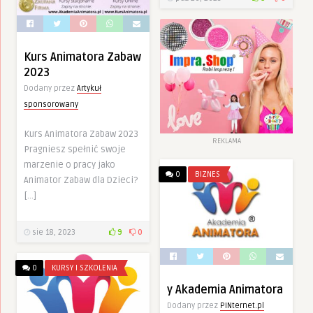
Kurs Animatora Zabaw
2023
Dodany przez
Artykuł
sponsorowany
Kurs Animatora Zabaw 2023
REKLAMA
Pragniesz spełnić swoje
marzenie o pracy jako
0
BIZNES
Animator Zabaw dla Dzieci?
[…]
sie 18, 2023
9
0
0
KURSY I SZKOLENIA
y Akademia Animatora
Dodany przez
PINternet.pl