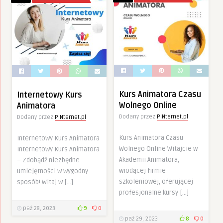
Kurs Animatora Czasu
Internetowy Kurs
Wolnego Online
Animatora
Dodany przez
PINternet.pl
Dodany przez
PINternet.pl
Kurs Animatora Czasu
Internetowy Kurs Animatora
Wolnego Online Witajcie w
Internetowy Kurs Animatora
Akademii Animatora,
– Zdobądź niezbędne
wiodącej firmie
umiejętności w wygodny
szkoleniowej, oferującej
sposób! Witaj w […]
profesjonalne kursy […]
paź 28, 2023
9
0
paź 29, 2023
8
0