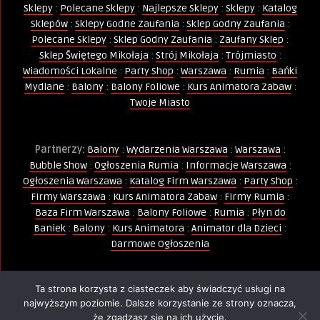
Sklepy
:
Polecane Sklepy
:
Najlepsze Sklepy
:
Sklepy
:
Katalog
Sklepów
:
Sklepy Godne Zaufania
:
Sklep Godny Zaufania
:
Polecane Sklepy
:
Sklep Godny Zaufania
:
Zaufany Sklep
:
Sklep Świętego Mikołaja
:
Strój Mikołaja
:
Trójmiasto
:
Wiadomości Lokalne
:
Party Shop
:
Warszawa
:
Rumia
:
Bańki
Mydlane
:
Balony
:
Balony Foliowe
:
Kurs Animatora Zabaw
:
Twoje Miasto
Partnerzy:
Balony
:
Wydarzenia Warszawa
:
Warszawa
:
Bubble Show
:
Ogłoszenia Rumia
:
Informacje Warszawa
:
Ogłoszenia Warszawa
:
Katalog Firm Warszawa
:
Party Shop
:
Firmy Warszawa
:
Kurs Animatora Zabaw
:
Firmy Rumia
:
Baza Firm Warszawa
:
Balony Foliowe
:
Rumia
:
Płyn do
Baniek
:
Balony
:
Kurs Animatora
:
Animator dla Dzieci
:
Darmowe Ogłoszenia
Ta strona korzysta z ciasteczek aby świadczyć usługi na
Wszelkie Prawa Zastrzeżone - Kopiowanie, powielanie i
najwyższym poziomie. Dalsze korzystanie ze strony oznacza,
wykorzystywanie treści, zdjęć, grafik jest zabronione -
że zgadzasz się na ich użycie.