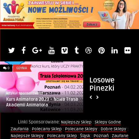
0
GDYNIA
0
ZDROWIE I URODA
Losowe
Pinezki
Artykuł sponsorowany
PINternet.pl
Kurs Animatora 2023 – Nowa Trasa
Hoʻoponopono: Pra
Akademii Animatora
umysłu i duszy
Linki Sponsorowane:
Najlepszy Sklep
:
Sklepy Godne
Zaufania
:
Polecany Sklep
:
Polecane Sklepy
:
Dobre Sklepy
:
Najlepsze Sklepy
:
Polecany Sklep
:
Śląsk
:
Poznań
:
Zaufane