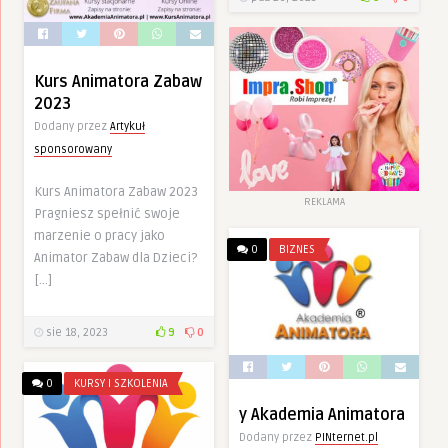
Kurs Animatora Zabaw
2023
Dodany przez
Artykuł
sponsorowany
Kurs Animatora Zabaw 2023
REKLAMA
Pragniesz spełnić swoje
marzenie o pracy jako
0
BIZNES
Animator Zabaw dla Dzieci?
[…]
sie 18, 2023
9
0
0
KURSY I SZKOLENIA
y Akademia Animatora
Dodany przez
PINternet.pl