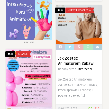
0
KURSY I SZKOLENIA
REKLAMA
0
GDAŃSK
Jak Zostać
Animatorem Zabaw
Dodany przez
PINternet.pl
Jak Zostać Animatorem
Zabaw Czy marzysz o pracy,
która sprawia Ci radość i
pozwala dawać […]
paź 26, 2023
9
0