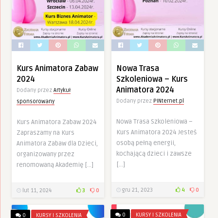
Kurs Animatora Zabaw
Nowa Trasa
2024
Szkoleniowa – Kurs
Animatora 2024
Dodany przez
Artykuł
Dodany przez
PINternet.pl
sponsorowany
Nowa Trasa Szkoleniowa –
Kurs Animatora Zabaw 2024
Kurs Animatora 2024 Jesteś
Zapraszamy na Kurs
osobą pełną energii,
Animatora Zabaw dla Dzieci,
kochającą dzieci i zawsze
organizowany przez
[…]
renomowaną Akademię […]
gru 21, 2023
4
0
lut 11, 2024
3
0
0
KURSY I SZKOLENIA
0
KURSY I SZKOLENIA