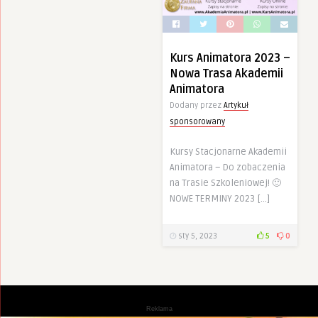
Kurs Animatora 2023 –
Nowa Trasa Akademii
Animatora
Dodany przez
Artykuł
sponsorowany
Kursy Stacjonarne Akademii
Animatora – Do zobaczenia
na Trasie Szkoleniowej! 🙂
NOWE TERMINY 2023 […]
sty 5, 2023
5
0
Reklama