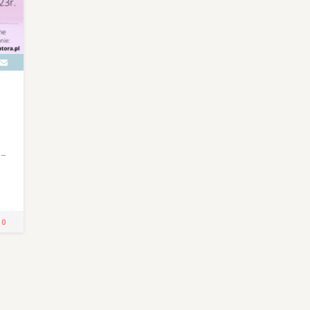
 –
!
0