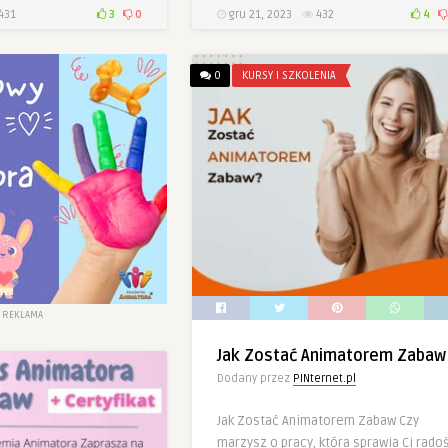
431
3
0
gru 21, 2023
432
4
0
KURSY I SZKOLENIA
REKLAMA
Jak Zostać Animatorem Zabaw
Dodany przez
PINternet.pl
Jak Zostać Animatorem Zabaw Czy
marzysz o pracy, która sprawia Ci rado