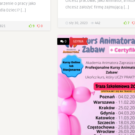
Chcesz pracować jako Animator, a moż
arzenie o pracy jako
chcesz założyć firmę zajmującą […]
dla Dzieci? […]
sty 30, 2023
442
7
821
9
0
0
GDYNIA