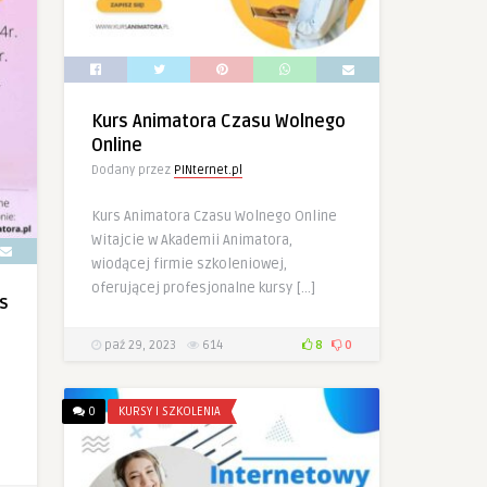
Kurs Animatora Czasu Wolnego
Online
Dodany przez
PINternet.pl
Kurs Animatora Czasu Wolnego Online
Witajcie w Akademii Animatora,
wiodącej firmie szkoleniowej,
oferującej profesjonalne kursy […]
s
paź 29, 2023
614
8
0
0
KURSY I SZKOLENIA