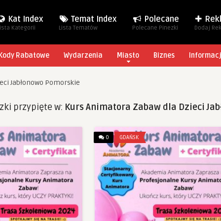
Kat Index
Temat Index
Polecane
Rek
ista Kategorii
Lista Tematów
Polecane Pinezki
Dodaj Re
Kody Rabatowe
Wydarzenia
Miasto
Biznes
Informac
ieci Jabłonowo Pomorskie
zki przypięte w:
Kurs Animatora Zabaw dla Dzieci Ja
0
GDAŃSK