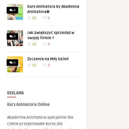
Kurs Animatora by Akademia
0
Animatora®
13
0
Jak zwiększyć sprzedaż w
0
swojej firmie ?
12
0
Życzenia na Miły Dzień
0
11
0
REKLAMA
Kurs Animatora Online
Akademia Animatora specjalnie dla
Ciebie przygotowała Kursy dla