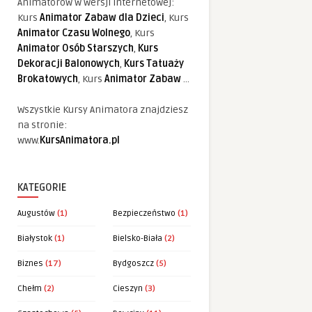
Animatorów w wersji internetowej:
Kurs
Animator Zabaw dla Dzieci
, Kurs
Animator Czasu Wolnego
, Kurs
Animator Osób Starszych
,
Kurs
Dekoracji Balonowych
,
Kurs Tatuaży
Brokatowych
, Kurs
Animator Zabaw
...
Wszystkie Kursy Animatora znajdziesz
na stronie:
www.
KursAnimatora.pl
KATEGORIE
Augustów
(1)
Bezpieczeństwo
(1)
Białystok
(1)
Bielsko-Biała
(2)
Biznes
(17)
Bydgoszcz
(5)
Chełm
(2)
Cieszyn
(3)