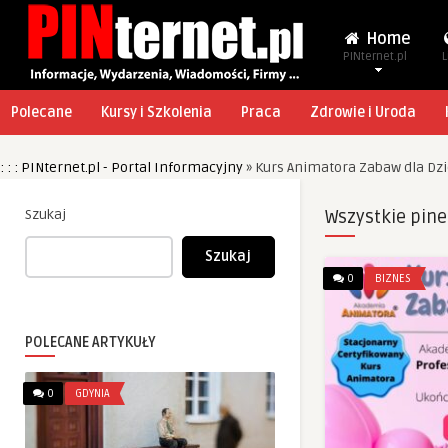
Home
PINternet.pl
L
Polecane
Kursy i Szkolenia
Praca
Zdrowie i Uroda
: : : PINternet.pl - Portal Informacyjny
»
Kurs Animatora Zabaw dla Dz
Szukaj
Wszystkie pine
Szukaj
0
BIZNES
POLECANE ARTYKUŁY
0
GDYNIA