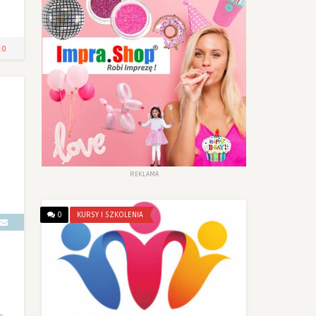
0
REKLAMA
0
KURSY I SZKOLENIA