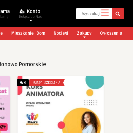
lama
Konto
klamę
Dołącz do Nas
je
Mieszkanie i Dom
Noclegi
Zakupy
Ogłoszenia
błonowo Pomorskie
0
KURSY I SZKOLENIA