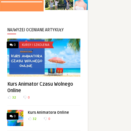
NAJWYŻEJ OCENIANE ARTYKUŁY
0
KURSY I SZKOLENIA
Kurs Animator Czasu Wolnego
Online
32
0
Kurs Animatora Online
0
32
0