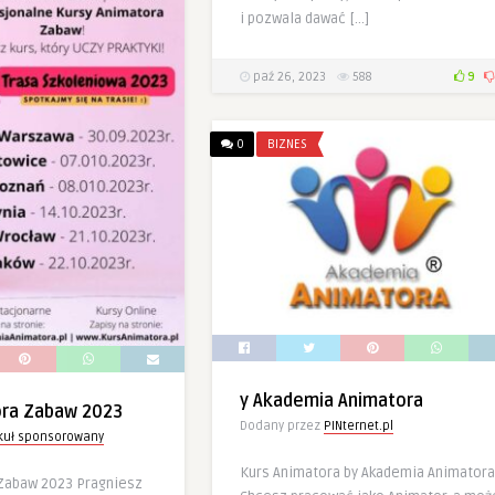
i pozwala dawać […]
paź 26, 2023
588
9
0
BIZNES
y Akademia Animatora
ora Zabaw 2023
Dodany przez
PINternet.pl
ykuł sponsorowany
Kurs Animatora by Akademia Animatora
Zabaw 2023 Pragniesz