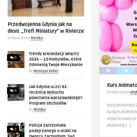
Przedwojenna Gdynia jak na
dłoni. „Trefl Miniatury” w Rivierze
Dodany przez
Monika
Trendy W Aranżacji Wnętrz
0
2026 – 10 Pomysłów, Które
Odmienią Twoje Mieszkanie
by
Monique Keller
Kurs Animat
Jak Gdynia uczci 82.
0
rocznicę wybuchu
Dodany przez
Art
powstania warszawskiego?
Program obchodów
Kurs Animatora
by
Monika
na Kurs Animator
organizowany p
Akademię […]
Policja zatrzymała
0
podejrzanego o ataki na
Dworcu Zachodnim. Sąd