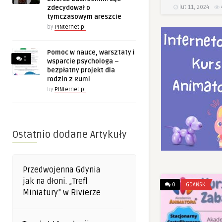
lut 11, 2024
zdecydował o
tymczasowym areszcie
by
PINternet.pl
Pomoc w nauce, warsztaty i
0
wsparcie psychologa –
bezpłatny projekt dla
rodzin z Rumi
by
PINternet.pl
Ostatnio dodane Artykuły
Przedwojenna Gdynia
jak na dłoni. „Trefl
0
GDAŃSK
Miniatury” w Rivierze