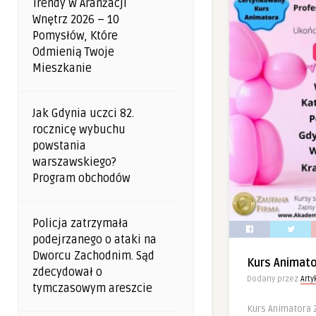
Trendy W Aranżacji
Wnętrz 2026 – 10
Pomysłów, Które
Odmienią Twoje
Mieszkanie
Jak Gdynia uczci 82.
rocznicę wybuchu
powstania
warszawskiego?
Program obchodów
Policja zatrzymała
podejrzanego o ataki na
Dworcu Zachodnim. Sąd
Kurs Animat
zdecydował o
Dodany przez
Art
tymczasowym areszcie
Kurs Animatora 