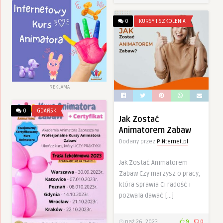
0
KURSY I SZKOLENIA
REKLAMA
0
GDAŃSK
Jak Zostać
Animatorem Zabaw
Dodany przez
PINternet.pl
Jak Zostać Animatorem
Zabaw Czy marzysz o pracy,
która sprawia Ci radość i
pozwala dawać […]
paź 26, 2023
9
0