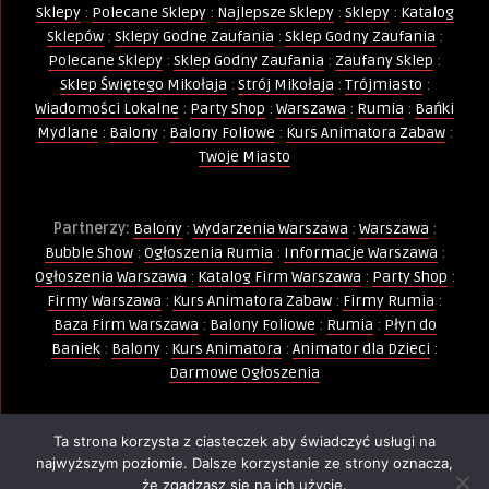
Sklepy
:
Polecane Sklepy
:
Najlepsze Sklepy
:
Sklepy
:
Katalog
Sklepów
:
Sklepy Godne Zaufania
:
Sklep Godny Zaufania
:
Polecane Sklepy
:
Sklep Godny Zaufania
:
Zaufany Sklep
:
Sklep Świętego Mikołaja
:
Strój Mikołaja
:
Trójmiasto
:
Wiadomości Lokalne
:
Party Shop
:
Warszawa
:
Rumia
:
Bańki
Mydlane
:
Balony
:
Balony Foliowe
:
Kurs Animatora Zabaw
:
Twoje Miasto
Partnerzy:
Balony
:
Wydarzenia Warszawa
:
Warszawa
:
Bubble Show
:
Ogłoszenia Rumia
:
Informacje Warszawa
:
Ogłoszenia Warszawa
:
Katalog Firm Warszawa
:
Party Shop
:
Firmy Warszawa
:
Kurs Animatora Zabaw
:
Firmy Rumia
:
Baza Firm Warszawa
:
Balony Foliowe
:
Rumia
:
Płyn do
Baniek
:
Balony
:
Kurs Animatora
:
Animator dla Dzieci
:
Darmowe Ogłoszenia
Ta strona korzysta z ciasteczek aby świadczyć usługi na
Wszelkie Prawa Zastrzeżone - Kopiowanie, powielanie i
najwyższym poziomie. Dalsze korzystanie ze strony oznacza,
wykorzystywanie treści, zdjęć, grafik jest zabronione -
że zgadzasz się na ich użycie.