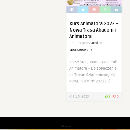
Kurs Animatora 2023 –
Nowa Trasa Akademii
Animatora
Dodany przez
Artykuł
sponsorowany
Kursy Stacjonarne Akademii
Animatora – Do zobaczenia
na Trasie Szkoleniowej! 🙂
NOWE TERMINY 2023 […]
sty 5, 2023
5
0
Reklama