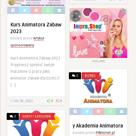
Kurs Animatora Zabaw
2023
Dodany przez
Artykuł
sponsorowany
Kurs Animatora Zabaw 2023
REKLAMA
Pragniesz spełnić swoje
marzenie o pracy jako
0
BIZNES
Animator Zabaw dla Dzieci?
[…]
sie 18, 2023
9
0
0
KURSY I SZKOLENIA
y Akademia Animatora
Dodany przez
PINternet.pl