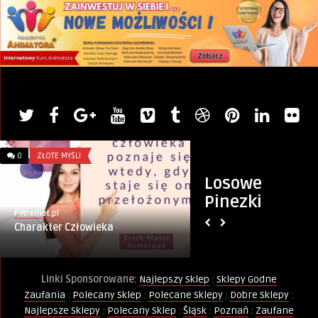
0
ZŁOTE MYŚLI
0
SKLEPY
Losowe
Pinezki
PINternet.pl
Monika
Charakter Człowieka
Kiedy Niedziele Ha
Linki Sponsorowane:
Najlepszy Sklep
:
Sklepy Godne
Zaufania
:
Polecany Sklep
:
Polecane Sklepy
:
Dobre Sklepy
:
Najlepsze Sklepy
:
Polecany Sklep
:
Śląsk
:
Poznań
:
Zaufane