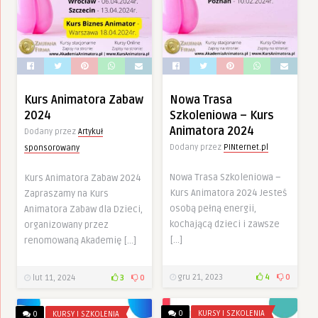
Kurs Animatora Zabaw
Nowa Trasa
2024
Szkoleniowa – Kurs
Animatora 2024
Dodany przez
Artykuł
Dodany przez
PINternet.pl
sponsorowany
Nowa Trasa Szkoleniowa –
Kurs Animatora Zabaw 2024
Kurs Animatora 2024 Jesteś
Zapraszamy na Kurs
osobą pełną energii,
Animatora Zabaw dla Dzieci,
kochającą dzieci i zawsze
organizowany przez
[…]
renomowaną Akademię […]
gru 21, 2023
4
0
lut 11, 2024
3
0
0
KURSY I SZKOLENIA
0
KURSY I SZKOLENIA