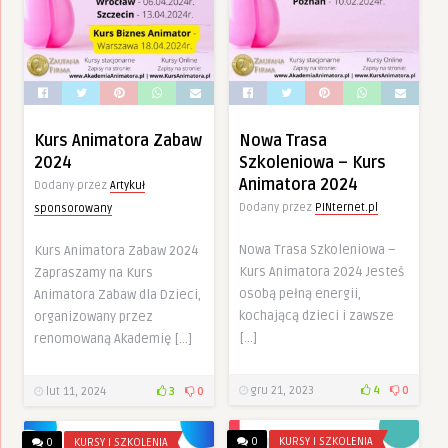
Kurs Animatora Zabaw
Nowa Trasa
2024
Szkoleniowa – Kurs
Animatora 2024
Dodany przez
Artykuł
Dodany przez
PINternet.pl
sponsorowany
Nowa Trasa Szkoleniowa –
Kurs Animatora Zabaw 2024
Kurs Animatora 2024 Jesteś
Zapraszamy na Kurs
osobą pełną energii,
Animatora Zabaw dla Dzieci,
kochającą dzieci i zawsze
organizowany przez
[…]
renomowaną Akademię […]
gru 21, 2023
4
0
lut 11, 2024
3
0
0
KURSY I SZKOLENIA
0
KURSY I SZKOLENIA