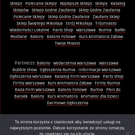
Sklepy
:
Polecane Sklepy
:
Najlepsze Sklepy
:
Sklepy
:
Katalog
Sklepów
:
Sklepy Godne Zaufania
:
Sklep Godny Zaufania
:
Polecane Sklepy
:
Sklep Godny Zaufania
:
Zaufany Sklep
:
Sklep Świętego Mikołaja
:
Strój Mikołaja
:
Trójmiasto
:
Wiadomości Lokalne
:
Party Shop
:
Warszawa
:
Rumia
:
Bańki
Mydlane
:
Balony
:
Balony Foliowe
:
Kurs Animatora Zabaw
:
Twoje Miasto
Partnerzy:
Balony
:
Wydarzenia Warszawa
:
Warszawa
:
Bubble Show
:
Ogłoszenia Rumia
:
Informacje Warszawa
:
Ogłoszenia Warszawa
:
Katalog Firm Warszawa
:
Party Shop
:
Firmy Warszawa
:
Kurs Animatora Zabaw
:
Firmy Rumia
:
Baza Firm Warszawa
:
Balony Foliowe
:
Rumia
:
Płyn do
Baniek
:
Balony
:
Kurs Animatora
:
Animator dla Dzieci
:
Darmowe Ogłoszenia
Ta strona korzysta z ciasteczek aby świadczyć usługi na
Wszelkie Prawa Zastrzeżone - Kopiowanie, powielanie i
najwyższym poziomie. Dalsze korzystanie ze strony oznacza,
wykorzystywanie treści, zdjęć, grafik jest zabronione -
że zgadzasz się na ich użycie.