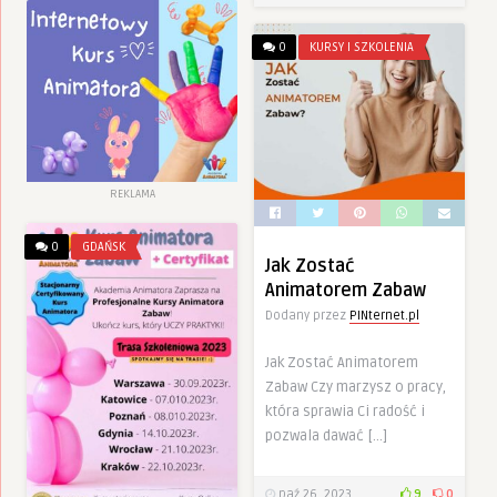
0
KURSY I SZKOLENIA
REKLAMA
0
GDAŃSK
Jak Zostać
Animatorem Zabaw
Dodany przez
PINternet.pl
Jak Zostać Animatorem
Zabaw Czy marzysz o pracy,
która sprawia Ci radość i
pozwala dawać […]
paź 26, 2023
9
0