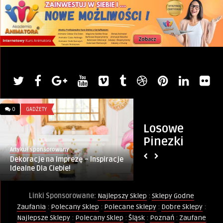
0
GADŻETY
0
WIADOMOŚCI
Losowe
Pinezki
Artykuł sponsorowany
Monika
Dekoracje na Imprezę – Inspiracje
Pijany 70-latek na
Idealne Dla Ciebie!
elektrycznej zjechał
Linki Sponsorowane:
Najlepszy Sklep
:
Sklepy Godne
Zaufania
:
Polecany Sklep
:
Polecane Sklepy
:
Dobre Sklepy
:
Najlepsze Sklepy
:
Polecany Sklep
:
Śląsk
:
Poznań
:
Zaufane