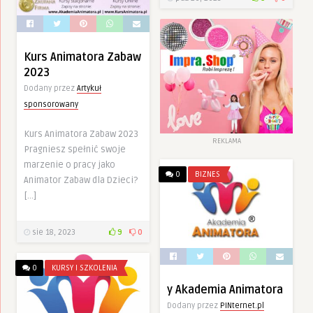
Kurs Animatora Zabaw
2023
Dodany przez
Artykuł
sponsorowany
Kurs Animatora Zabaw 2023
REKLAMA
Pragniesz spełnić swoje
marzenie o pracy jako
0
BIZNES
Animator Zabaw dla Dzieci?
[…]
sie 18, 2023
9
0
0
KURSY I SZKOLENIA
y Akademia Animatora
Dodany przez
PINternet.pl