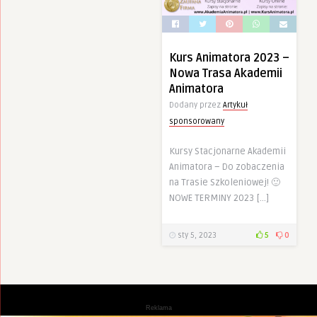
Kurs Animatora 2023 –
Nowa Trasa Akademii
Animatora
Dodany przez
Artykuł
sponsorowany
Kursy Stacjonarne Akademii
Animatora – Do zobaczenia
na Trasie Szkoleniowej! 🙂
NOWE TERMINY 2023 […]
sty 5, 2023
5
0
Reklama