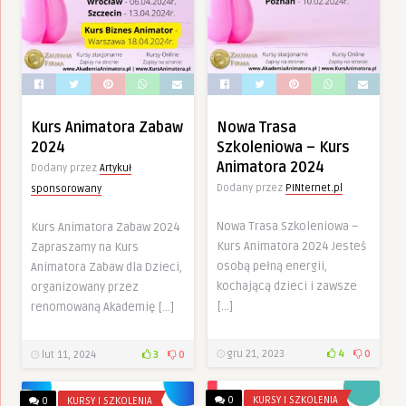
Kurs Animatora Zabaw
Nowa Trasa
2024
Szkoleniowa – Kurs
Animatora 2024
Dodany przez
Artykuł
Dodany przez
PINternet.pl
sponsorowany
Nowa Trasa Szkoleniowa –
Kurs Animatora Zabaw 2024
Kurs Animatora 2024 Jesteś
Zapraszamy na Kurs
osobą pełną energii,
Animatora Zabaw dla Dzieci,
kochającą dzieci i zawsze
organizowany przez
[…]
renomowaną Akademię […]
gru 21, 2023
4
0
lut 11, 2024
3
0
0
KURSY I SZKOLENIA
0
KURSY I SZKOLENIA