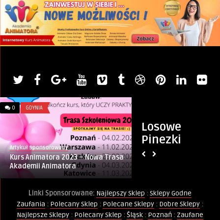
0
GDYNIA
0
DZIECKO
Losowe
Pinezki
Artykuł sponsorowany
Artykuł sponsorowany
Kurs Animatora 2023 – Nowa Trasa
Pomysły na Zabawę
Akademii Animatora
Nakrętkę
Linki Sponsorowane:
Najlepszy Sklep
:
Sklepy Godne
Zaufania
:
Polecany Sklep
:
Polecane Sklepy
:
Dobre Sklepy
:
Najlepsze Sklepy
:
Polecany Sklep
:
Śląsk
:
Poznań
:
Zaufane