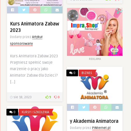
Kurs Animatora Zabaw
2023
Dodany przez
Artykuł
sponsorowany
Kurs Animatora Zabaw 2023
REKLAMA
Pragniesz spełnić swoje
marzenie o pracy jako
0
BIZNES
Animator Zabaw dla Dzieci?
[…]
sie 18, 2023
9
0
0
KURSY I SZKOLENIA
y Akademia Animatora
Dodany przez
PINternet.pl