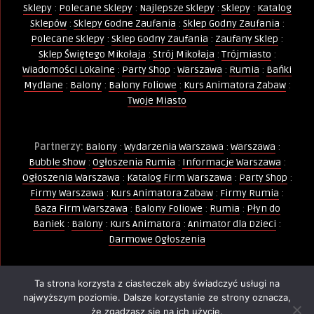
Sklepy
:
Polecane Sklepy
:
Najlepsze Sklepy
:
Sklepy
:
Katalog
Sklepów
:
Sklepy Godne Zaufania
:
Sklep Godny Zaufania
:
Polecane Sklepy
:
Sklep Godny Zaufania
:
Zaufany Sklep
:
Sklep Świętego Mikołaja
:
Strój Mikołaja
:
Trójmiasto
:
Wiadomości Lokalne
:
Party Shop
:
Warszawa
:
Rumia
:
Bańki
Mydlane
:
Balony
:
Balony Foliowe
:
Kurs Animatora Zabaw
:
Twoje Miasto
Partnerzy:
Balony
:
Wydarzenia Warszawa
:
Warszawa
:
Bubble Show
:
Ogłoszenia Rumia
:
Informacje Warszawa
:
Ogłoszenia Warszawa
:
Katalog Firm Warszawa
:
Party Shop
:
Firmy Warszawa
:
Kurs Animatora Zabaw
:
Firmy Rumia
:
Baza Firm Warszawa
:
Balony Foliowe
:
Rumia
:
Płyn do
Baniek
:
Balony
:
Kurs Animatora
:
Animator dla Dzieci
:
Darmowe Ogłoszenia
Ta strona korzysta z ciasteczek aby świadczyć usługi na
Wszelkie Prawa Zastrzeżone - Kopiowanie, powielanie i
najwyższym poziomie. Dalsze korzystanie ze strony oznacza,
wykorzystywanie treści, zdjęć, grafik jest zabronione -
że zgadzasz się na ich użycie.