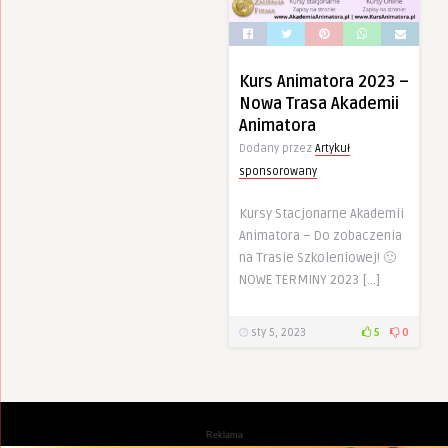
Kurs Animatora 2023 –
Nowa Trasa Akademii
Animatora
Dodany przez
Artykuł
sponsorowany
Kursy Stacjonarne Akademii
Animatora – Do zobaczenia
na Trasie Szkoleniowej! 🙂
NOWE TERMINY 2023 […]
sty 5, 2023
5
0
Reklama