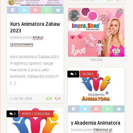
Kurs Animatora Zabaw
2023
Dodany przez
Artykuł
sponsorowany
Kurs Animatora Zabaw 2023
REKLAMA
Pragniesz spełnić swoje
marzenie o pracy jako
0
BIZNES
Animator Zabaw dla Dzieci?
[…]
sie 18, 2023
9
0
0
KURSY I SZKOLENIA
y Akademia Animatora
Dodany przez
PINternet.pl