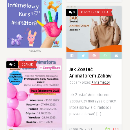
0
KURSY I SZKOLENIA
REKLAMA
0
GDAŃSK
Jak Zostać
Animatorem Zabaw
Dodany przez
PINternet.pl
Jak Zostać Animatorem
Zabaw Czy marzysz o pracy,
która sprawia Ci radość i
pozwala dawać […]
paź 26, 2023
9
0