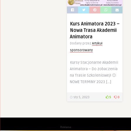
Kurs Animatora 2023 –
Nowa Trasa Akademii
Animatora
Dodany przez
Artykuł
sponsorowany
Kursy Stacjonarne Akademii
Animatora – Do zobaczenia
na Trasie Szkoleniowej! 🙂
NOWE TERMINY 2023 […]
sty 5, 2023
5
0
Reklama