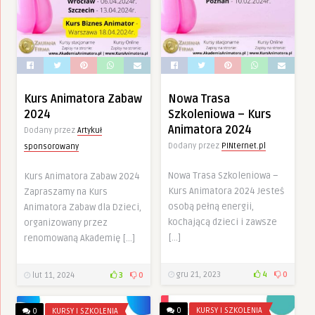
Kurs Animatora Zabaw
Nowa Trasa
2024
Szkoleniowa – Kurs
Animatora 2024
Dodany przez
Artykuł
Dodany przez
PINternet.pl
sponsorowany
Nowa Trasa Szkoleniowa –
Kurs Animatora Zabaw 2024
Kurs Animatora 2024 Jesteś
Zapraszamy na Kurs
osobą pełną energii,
Animatora Zabaw dla Dzieci,
kochającą dzieci i zawsze
organizowany przez
[…]
renomowaną Akademię […]
gru 21, 2023
4
0
lut 11, 2024
3
0
0
KURSY I SZKOLENIA
0
KURSY I SZKOLENIA