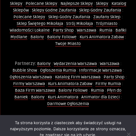
Sklepy
:
Polecane Sklepy
:
Najlepsze Sklepy
:
Sklepy
:
Katalog
Sklepów
:
Sklepy Godne Zaufania
:
Sklep Godny Zaufania
:
Polecane Sklepy
:
Sklep Godny Zaufania
:
Zaufany Sklep
:
Sklep Świętego Mikołaja
:
Strój Mikołaja
:
Trójmiasto
:
Wiadomości Lokalne
:
Party Shop
:
Warszawa
:
Rumia
:
Bańki
Mydlane
:
Balony
:
Balony Foliowe
:
Kurs Animatora Zabaw
:
Twoje Miasto
Partnerzy:
Balony
:
Wydarzenia Warszawa
:
Warszawa
:
Bubble Show
:
Ogłoszenia Rumia
:
Informacje Warszawa
:
Ogłoszenia Warszawa
:
Katalog Firm Warszawa
:
Party Shop
:
Firmy Warszawa
:
Kurs Animatora Zabaw
:
Firmy Rumia
:
Baza Firm Warszawa
:
Balony Foliowe
:
Rumia
:
Płyn do
Baniek
:
Balony
:
Kurs Animatora
:
Animator dla Dzieci
:
Darmowe Ogłoszenia
Ta strona korzysta z ciasteczek aby świadczyć usługi na
Wszelkie Prawa Zastrzeżone - Kopiowanie, powielanie i
najwyższym poziomie. Dalsze korzystanie ze strony oznacza,
wykorzystywanie treści, zdjęć, grafik jest zabronione -
że zgadzasz się na ich użycie.