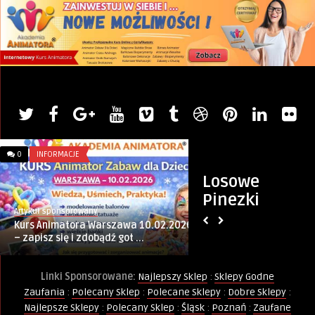
0
INFORMACJE
0
ZŁOTE MYŚLI
Losowe
Pinezki
Artykuł sponsorowany
PINternet.pl
Kurs Animatora Warszawa 10.02.2026
Charakter Człowie
– zapisz się i zdobądź got ...
Linki Sponsorowane:
Najlepszy Sklep
:
Sklepy Godne
Zaufania
:
Polecany Sklep
:
Polecane Sklepy
:
Dobre Sklepy
:
Najlepsze Sklepy
:
Polecany Sklep
:
Śląsk
:
Poznań
:
Zaufane