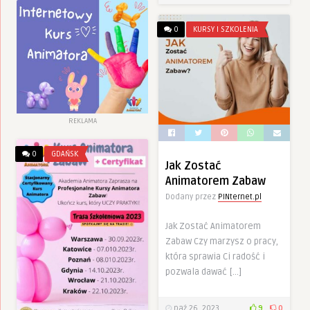
0
KURSY I SZKOLENIA
REKLAMA
0
GDAŃSK
Jak Zostać
Animatorem Zabaw
Dodany przez
PINternet.pl
Jak Zostać Animatorem
Zabaw Czy marzysz o pracy,
która sprawia Ci radość i
pozwala dawać […]
paź 26, 2023
9
0