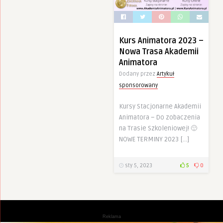
Kurs Animatora 2023 –
Nowa Trasa Akademii
Animatora
Dodany przez
Artykuł
sponsorowany
Kursy Stacjonarne Akademii
Animatora – Do zobaczenia
na Trasie Szkoleniowej! 🙂
NOWE TERMINY 2023 […]
sty 5, 2023
5
0
Reklama