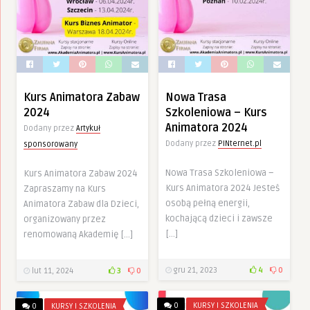
Kurs Animatora Zabaw
Nowa Trasa
2024
Szkoleniowa – Kurs
Animatora 2024
Dodany przez
Artykuł
Dodany przez
PINternet.pl
sponsorowany
Nowa Trasa Szkoleniowa –
Kurs Animatora Zabaw 2024
Kurs Animatora 2024 Jesteś
Zapraszamy na Kurs
osobą pełną energii,
Animatora Zabaw dla Dzieci,
kochającą dzieci i zawsze
organizowany przez
[…]
renomowaną Akademię […]
gru 21, 2023
4
0
lut 11, 2024
3
0
0
KURSY I SZKOLENIA
0
KURSY I SZKOLENIA