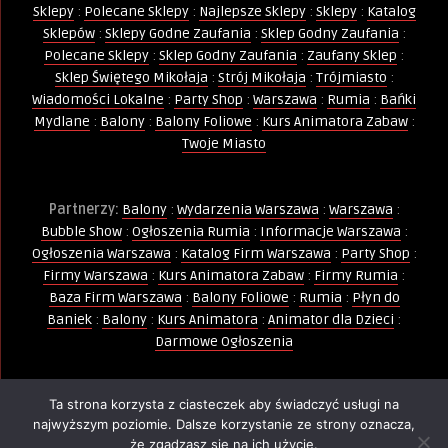
Sklepy
:
Polecane Sklepy
:
Najlepsze Sklepy
:
Sklepy
:
Katalog
Sklepów
:
Sklepy Godne Zaufania
:
Sklep Godny Zaufania
:
Polecane Sklepy
:
Sklep Godny Zaufania
:
Zaufany Sklep
:
Sklep Świętego Mikołaja
:
Strój Mikołaja
:
Trójmiasto
:
Wiadomości Lokalne
:
Party Shop
:
Warszawa
:
Rumia
:
Bańki
Mydlane
:
Balony
:
Balony Foliowe
:
Kurs Animatora Zabaw
:
Twoje Miasto
Partnerzy:
Balony
:
Wydarzenia Warszawa
:
Warszawa
:
Bubble Show
:
Ogłoszenia Rumia
:
Informacje Warszawa
:
Ogłoszenia Warszawa
:
Katalog Firm Warszawa
:
Party Shop
:
Firmy Warszawa
:
Kurs Animatora Zabaw
:
Firmy Rumia
:
Baza Firm Warszawa
:
Balony Foliowe
:
Rumia
:
Płyn do
Baniek
:
Balony
:
Kurs Animatora
:
Animator dla Dzieci
:
Darmowe Ogłoszenia
Ta strona korzysta z ciasteczek aby świadczyć usługi na
Wszelkie Prawa Zastrzeżone - Kopiowanie, powielanie i
najwyższym poziomie. Dalsze korzystanie ze strony oznacza,
wykorzystywanie treści, zdjęć, grafik jest zabronione -
że zgadzasz się na ich użycie.