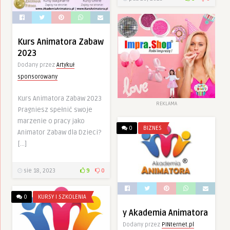
Kurs Animatora Zabaw
2023
Dodany przez
Artykuł
sponsorowany
Kurs Animatora Zabaw 2023
REKLAMA
Pragniesz spełnić swoje
marzenie o pracy jako
0
BIZNES
Animator Zabaw dla Dzieci?
[…]
sie 18, 2023
9
0
0
KURSY I SZKOLENIA
y Akademia Animatora
Dodany przez
PINternet.pl