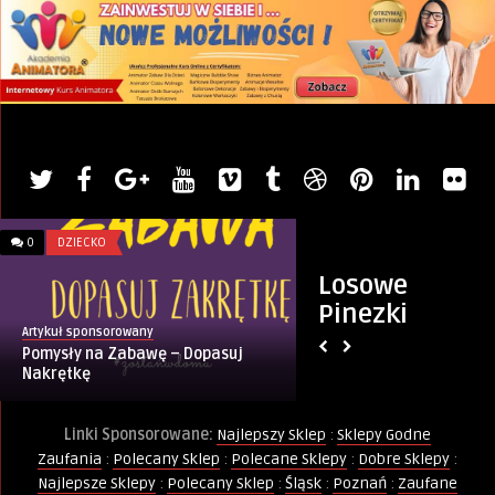
0
DZIECKO
0
WIERSZE
Losowe
Pinezki
Artykuł sponsorowany
Monique Keller
Pomysły na Zabawę – Dopasuj
Stokrotki
Nakrętkę
Linki Sponsorowane:
Najlepszy Sklep
:
Sklepy Godne
Zaufania
:
Polecany Sklep
:
Polecane Sklepy
:
Dobre Sklepy
:
Najlepsze Sklepy
:
Polecany Sklep
:
Śląsk
:
Poznań
:
Zaufane