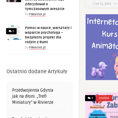
lut 11, 2024
zdecydował o
tymczasowym areszcie
by
PINternet.pl
Pomoc w nauce, warsztaty i
0
wsparcie psychologa –
bezpłatny projekt dla
rodzin z Rumi
by
PINternet.pl
Ostatnio dodane Artykuły
Przedwojenna Gdynia
jak na dłoni. „Trefl
0
GDAŃSK
Miniatury” w Rivierze