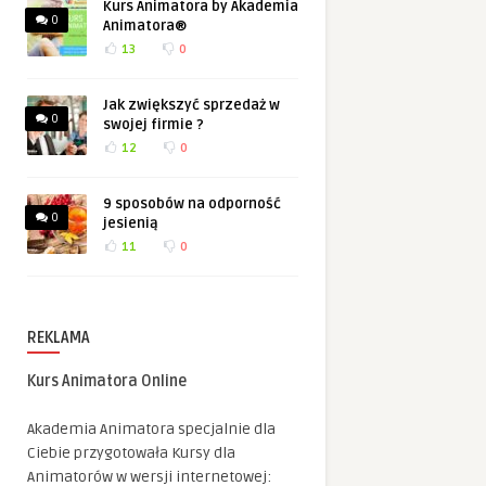
Kurs Animatora by Akademia
0
Animatora®
13
0
Jak zwiększyć sprzedaż w
0
swojej firmie ?
12
0
9 sposobów na odporność
0
jesienią
11
0
REKLAMA
Kurs Animatora Online
Akademia Animatora specjalnie dla
Ciebie przygotowała Kursy dla
Animatorów w wersji internetowej: