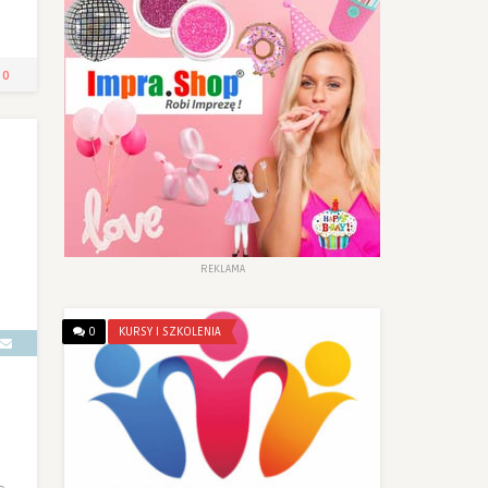
0
REKLAMA
0
KURSY I SZKOLENIA