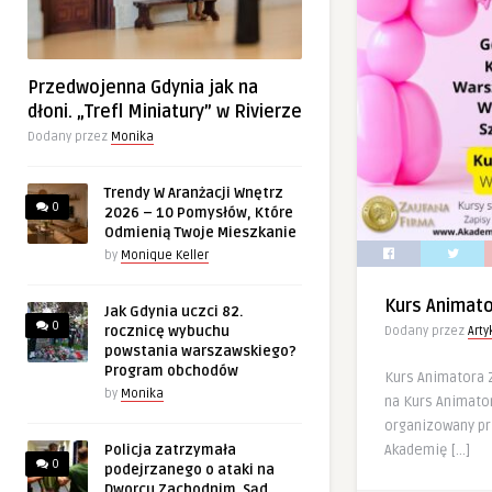
Przedwojenna Gdynia jak na
dłoni. „Trefl Miniatury” w Rivierze
Dodany przez
Monika
Trendy W Aranżacji Wnętrz
0
2026 – 10 Pomysłów, Które
Odmienią Twoje Mieszkanie
by
Monique Keller
Kurs Animat
Jak Gdynia uczci 82.
0
rocznicę wybuchu
Dodany przez
Art
powstania warszawskiego?
Program obchodów
Kurs Animatora
by
Monika
na Kurs Animator
organizowany p
Akademię […]
Policja zatrzymała
0
podejrzanego o ataki na
Dworcu Zachodnim. Sąd