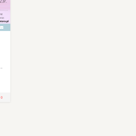
 –
!
0