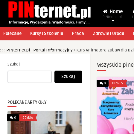
Home
PINternet.pl
L
Polecane
Kursy i Szkolenia
Praca
Zdrowie i Uroda
: : : PINternet.pl - Portal Informacyjny
»
Kurs Animatora Zabaw dla Dzi
Szukaj
Wszystkie pine
Szukaj
0
BIZNES
POLECANE ARTYKUŁY
0
GDYNIA