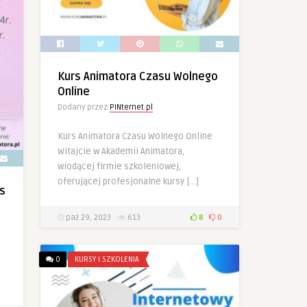
Kurs Animatora Czasu Wolnego
Online
Dodany przez
PINternet.pl
Kurs Animatora Czasu Wolnego Online
Witajcie w Akademii Animatora,
wiodącej firmie szkoleniowej,
oferującej profesjonalne kursy […]
s
paź 29, 2023
613
8
0
0
KURSY I SZKOLENIA