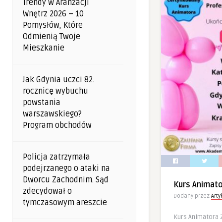
Trendy W Aranżacji
Wnętrz 2026 – 10
Pomysłów, Które
Odmienią Twoje
Mieszkanie
Jak Gdynia uczci 82.
rocznicę wybuchu
powstania
warszawskiego?
Program obchodów
Policja zatrzymała
podejrzanego o ataki na
Dworcu Zachodnim. Sąd
Kurs Animat
zdecydował o
Dodany przez
Art
tymczasowym areszcie
Kurs Animatora 