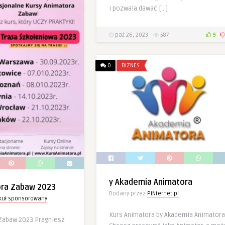
i pozwala dawać […]
paź 26, 2023
587
9
0
BIZNES
y Akademia Animatora
ora Zabaw 2023
Dodany przez
PINternet.pl
ykuł sponsorowany
Kurs Animatora by Akademia Animatora
Zabaw 2023 Pragniesz