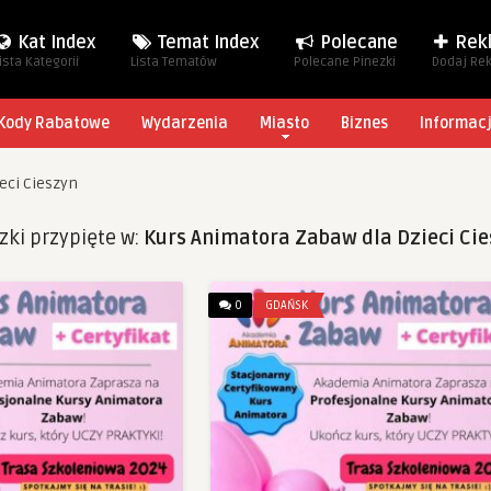
Kat Index
Temat Index
Polecane
Rek
ista Kategorii
Lista Tematów
Polecane Pinezki
Dodaj Re
Kody Rabatowe
Wydarzenia
Miasto
Biznes
Informac
eci Cieszyn
zki przypięte w:
Kurs Animatora Zabaw dla Dzieci Ci
0
GDAŃSK