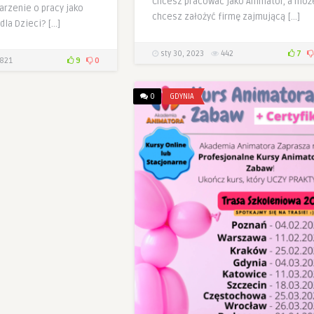
Chcesz pracować jako Animator, a moż
arzenie o pracy jako
chcesz założyć firmę zajmującą […]
dla Dzieci? […]
sty 30, 2023
442
7
821
9
0
0
GDYNIA