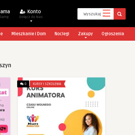
lama
Konto
klamę
Dołącz do Nas
je
Mieszkanie i Dom
Noclegi
Zakupy
Ogłoszenia
eszyn
0
KURSY I SZKOLENIA