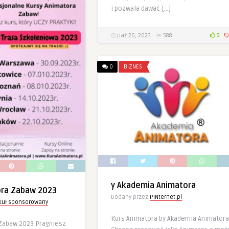
i pozwala dawać […]
paź 26, 2023
588
9
0
BIZNES
y Akademia Animatora
ora Zabaw 2023
Dodany przez
PINternet.pl
ykuł sponsorowany
Kurs Animatora by Akademia Animatora
Zabaw 2023 Pragniesz