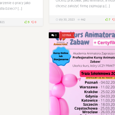
Chcesz pracować jako Animator, a moż
arzenie o pracy jako
chcesz założyć firmę zajmującą […]
dla Dzieci? […]
sty 30, 2023
442
7
821
9
0
0
GDYNIA