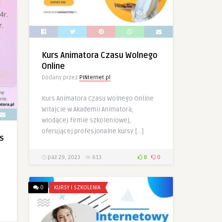
Kurs Animatora Czasu Wolnego
Online
Dodany przez
PINternet.pl
Kurs Animatora Czasu Wolnego Online
Witajcie w Akademii Animatora,
wiodącej firmie szkoleniowej,
oferującej profesjonalne kursy […]
s
paź 29, 2023
613
8
0
0
KURSY I SZKOLENIA