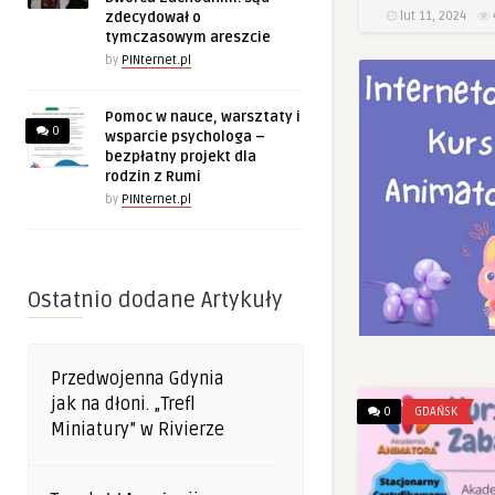
lut 11, 2024
zdecydował o
tymczasowym areszcie
by
PINternet.pl
Pomoc w nauce, warsztaty i
0
wsparcie psychologa –
bezpłatny projekt dla
rodzin z Rumi
by
PINternet.pl
Ostatnio dodane Artykuły
Przedwojenna Gdynia
jak na dłoni. „Trefl
0
GDAŃSK
Miniatury” w Rivierze