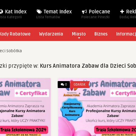
Kat Index
Temat Index
Polecane
Rek
ista Kategorii
Lista Tematów
Polecane Pinezki
Dodaj Re
Kody Rabatowe
Wydarzenia
Miasto
Biznes
Informac
eci Sobótka
zki przypięte w:
Kurs Animatora Zabaw dla Dzieci So
0
GDAŃSK