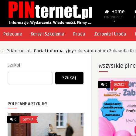
Home
PINternet.pl
L
Polecane
Kursy i Szkolenia
Praca
Zdrowie i Uroda
: : : PINternet.pl - Portal Informacyjny
»
Kurs Animatora Zabaw dla Dzi
Szukaj
Wszystkie pine
Szukaj
0
BIZNES
POLECANE ARTYKUŁY
0
GDYNIA