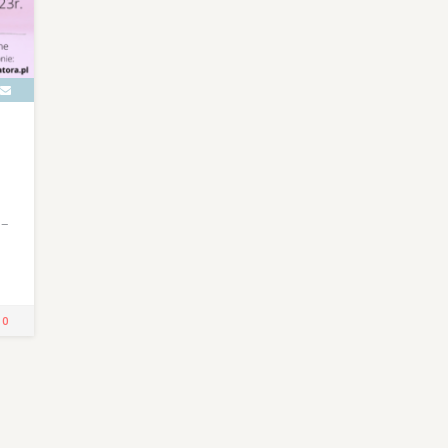
 –
!
0