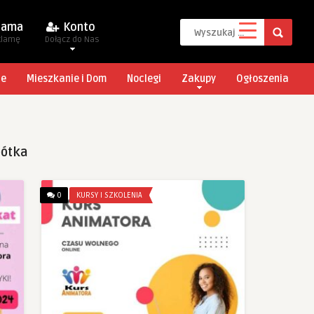
lama
Konto
klamę
Dołącz do Nas
je
Mieszkanie i Dom
Noclegi
Zakupy
Ogłoszenia
bótka
0
KURSY I SZKOLENIA