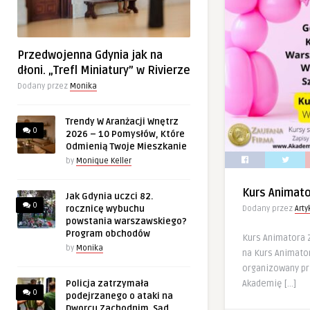
Przedwojenna Gdynia jak na
dłoni. „Trefl Miniatury” w Rivierze
Dodany przez
Monika
Trendy W Aranżacji Wnętrz
0
2026 – 10 Pomysłów, Które
Odmienią Twoje Mieszkanie
by
Monique Keller
Kurs Animat
Jak Gdynia uczci 82.
0
rocznicę wybuchu
Dodany przez
Art
powstania warszawskiego?
Program obchodów
Kurs Animatora
by
Monika
na Kurs Animator
organizowany p
Akademię […]
Policja zatrzymała
0
podejrzanego o ataki na
Dworcu Zachodnim. Sąd