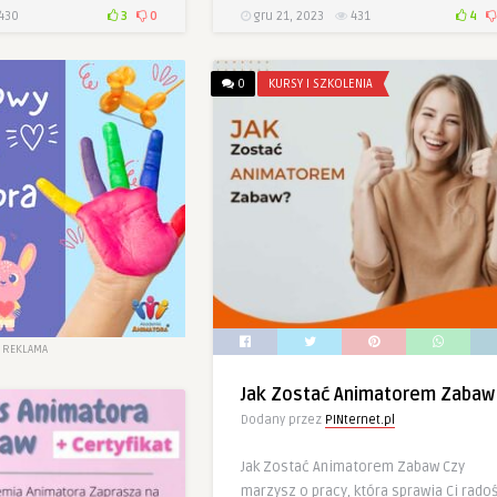
430
3
0
gru 21, 2023
431
4
0
KURSY I SZKOLENIA
REKLAMA
Jak Zostać Animatorem Zabaw
Dodany przez
PINternet.pl
Jak Zostać Animatorem Zabaw Czy
marzysz o pracy, która sprawia Ci rado