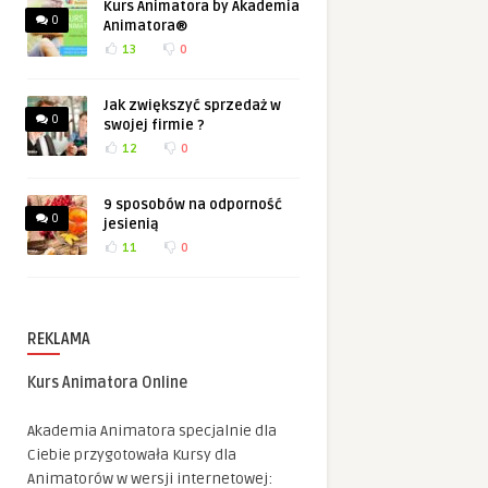
Kurs Animatora by Akademia
0
Animatora®
13
0
Jak zwiększyć sprzedaż w
0
swojej firmie ?
12
0
9 sposobów na odporność
0
jesienią
11
0
REKLAMA
Kurs Animatora Online
Akademia Animatora specjalnie dla
Ciebie przygotowała Kursy dla
Animatorów w wersji internetowej: