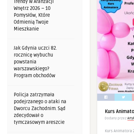
Trendy W Aranżacji
Wnętrz 2026 – 10
Pomysłów, Które
Odmienią Twoje
Mieszkanie
Jak Gdynia uczci 82.
rocznicę wybuchu
powstania
warszawskiego?
Program obchodów
Policja zatrzymała
podejrzanego o ataki na
Dworcu Zachodnim. Sąd
Kurs Animat
zdecydował o
Dodany przez
Art
tymczasowym areszcie
Kurs Animatora 