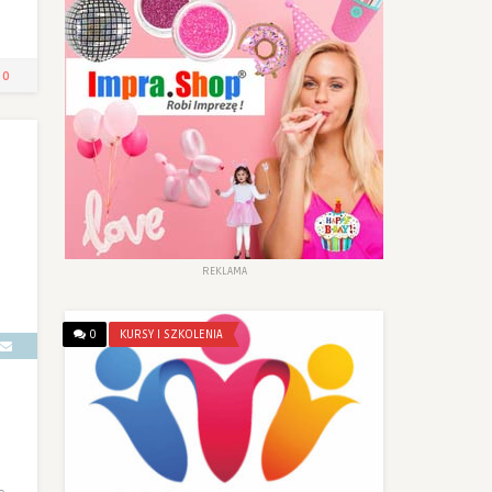
0
REKLAMA
0
KURSY I SZKOLENIA