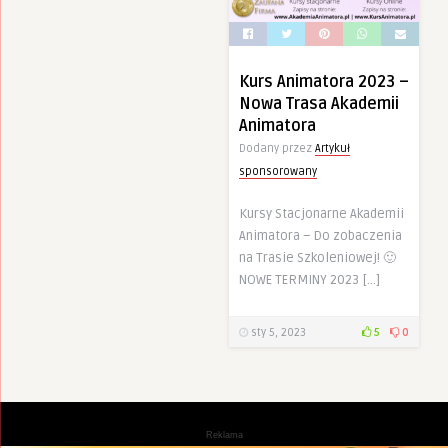
Kurs Animatora 2023 –
Nowa Trasa Akademii
Animatora
Dodany przez
Artykuł
sponsorowany
Kursy Stacjonarne Akademii
Animatora – Do zobaczenia
na Trasie Szkoleniowej! 🙂
NOWE TERMINY 2023 […]
sty 5, 2023
5
0
Reklama