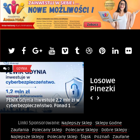
0
GDYNIA
0
MIASTO
Losowe
Pinezki
Monika
Artykuł sponsorowany
PEWIK Gdynia inwestuje 2,2 mln zł w
Ursus ma się dobrz
cyberbezpieczeństwo. Ponad 1 ...
Linki Sponsorowane:
Najlepszy Sklep
:
Sklepy Godne
Zaufania
:
Polecany Sklep
:
Polecane Sklepy
:
Dobre Sklepy
:
Najlepsze Sklepy
:
Polecany Sklep
:
Śląsk
:
Poznań
:
Zaufane