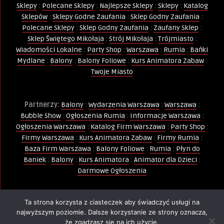
Sklepy
:
Polecane Sklepy
:
Najlepsze Sklepy
:
Sklepy
:
Katalog
Sklepów
:
Sklepy Godne Zaufania
:
Sklep Godny Zaufania
:
Polecane Sklepy
:
Sklep Godny Zaufania
:
Zaufany Sklep
:
Sklep Świętego Mikołaja
:
Strój Mikołaja
:
Trójmiasto
:
Wiadomości Lokalne
:
Party Shop
:
Warszawa
:
Rumia
:
Bańki
Mydlane
:
Balony
:
Balony Foliowe
:
Kurs Animatora Zabaw
:
Twoje Miasto
Partnerzy:
Balony
:
Wydarzenia Warszawa
:
Warszawa
:
Bubble Show
:
Ogłoszenia Rumia
:
Informacje Warszawa
:
Ogłoszenia Warszawa
:
Katalog Firm Warszawa
:
Party Shop
:
Firmy Warszawa
:
Kurs Animatora Zabaw
:
Firmy Rumia
:
Baza Firm Warszawa
:
Balony Foliowe
:
Rumia
:
Płyn do
Baniek
:
Balony
:
Kurs Animatora
:
Animator dla Dzieci
:
Darmowe Ogłoszenia
Ta strona korzysta z ciasteczek aby świadczyć usługi na
Wszelkie Prawa Zastrzeżone - Kopiowanie, powielanie i
najwyższym poziomie. Dalsze korzystanie ze strony oznacza,
wykorzystywanie treści, zdjęć, grafik jest zabronione -
że zgadzasz się na ich użycie.