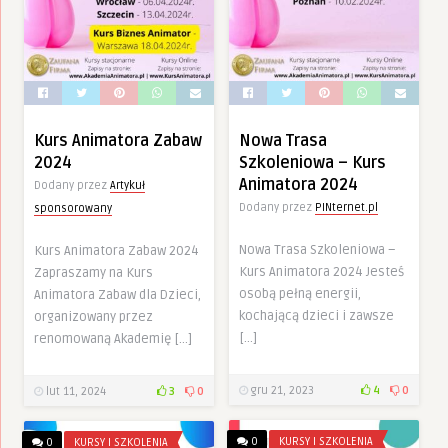
Kurs Animatora Zabaw
Nowa Trasa
2024
Szkoleniowa – Kurs
Animatora 2024
Dodany przez
Artykuł
Dodany przez
PINternet.pl
sponsorowany
Nowa Trasa Szkoleniowa –
Kurs Animatora Zabaw 2024
Kurs Animatora 2024 Jesteś
Zapraszamy na Kurs
osobą pełną energii,
Animatora Zabaw dla Dzieci,
kochającą dzieci i zawsze
organizowany przez
[…]
renomowaną Akademię […]
gru 21, 2023
4
0
lut 11, 2024
3
0
0
KURSY I SZKOLENIA
0
KURSY I SZKOLENIA