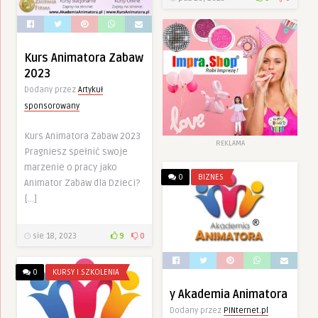
Kurs Animatora Zabaw
2023
Dodany przez
Artykuł
sponsorowany
Kurs Animatora Zabaw 2023
REKLAMA
Pragniesz spełnić swoje
marzenie o pracy jako
0
BIZNES
Animator Zabaw dla Dzieci?
[…]
sie 18, 2023
9
0
0
KURSY I SZKOLENIA
y Akademia Animatora
Dodany przez
PINternet.pl