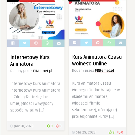
Kurs Animatora Czasu
Internetowy Kurs
Wolnego Online
Animatora
Dodany przez
PINternet.pl
Dodany przez
PINternet.pl
Kurs Animatora Czasu
Internetowy Kurs Animatora
Wolnego Online Witajcie w
Internetowy Kurs Animatora
Akademii Animatora,
– Zdobądź niezbędne
wiodącej firmie
umiejętności w wygodny
szkoleniowej, oferującej
sposób! Witaj w […]
profesjonalne kursy […]
paź 28, 2023
9
0
paź 29, 2023
8
0