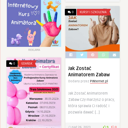
0
KURSY I SZKOLENIA
REKLAMA
0
GDAŃSK
Jak Zostać
Animatorem Zabaw
Dodany przez
PINternet.pl
Jak Zostać Animatorem
Zabaw Czy marzysz o pracy,
która sprawia Ci radość i
pozwala dawać […]
paź 26, 2023
9
0