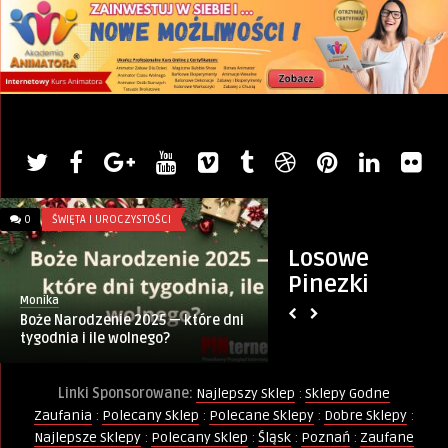
0
ŚWIĘTA I UROCZYSTOŚCI
0
JEDZENIE
Losowe
Pinezki
Monika
Artykuł sponsorowany
Boże Narodzenie 2025 — które dni
Domowe sposoby, a
tygodnia i ile wolnego?
zdrowo i bez wysił
Linki Sponsorowane:
Najlepszy Sklep
:
Sklepy Godne
Zaufania
:
Polecany Sklep
:
Polecane Sklepy
:
Dobre Sklepy
:
Najlepsze Sklepy
:
Polecany Sklep
:
Śląsk
:
Poznań
:
Zaufane