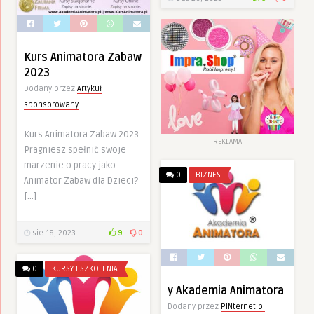
Kurs Animatora Zabaw
2023
Dodany przez
Artykuł
sponsorowany
Kurs Animatora Zabaw 2023
REKLAMA
Pragniesz spełnić swoje
marzenie o pracy jako
0
BIZNES
Animator Zabaw dla Dzieci?
[…]
sie 18, 2023
9
0
0
KURSY I SZKOLENIA
y Akademia Animatora
Dodany przez
PINternet.pl