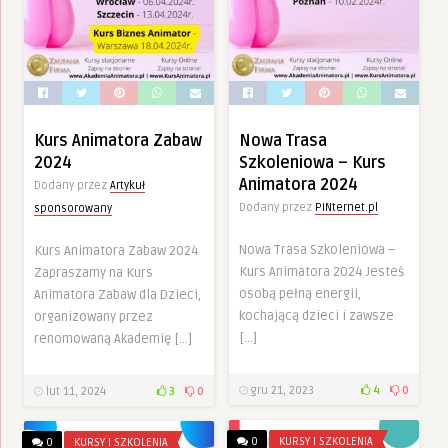
Kurs Animatora Zabaw
Nowa Trasa
2024
Szkoleniowa – Kurs
Animatora 2024
Dodany przez
Artykuł
Dodany przez
PINternet.pl
sponsorowany
Nowa Trasa Szkoleniowa –
Kurs Animatora Zabaw 2024
Kurs Animatora 2024 Jesteś
Zapraszamy na Kurs
osobą pełną energii,
Animatora Zabaw dla Dzieci,
kochającą dzieci i zawsze
organizowany przez
[…]
renomowaną Akademię […]
gru 21, 2023
4
0
lut 11, 2024
3
0
0
KURSY I SZKOLENIA
0
KURSY I SZKOLENIA