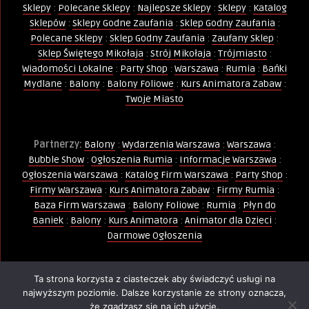
Sklepy
:
Polecane Sklepy
:
Najlepsze Sklepy
:
Sklepy
:
Katalog
Sklepów
:
Sklepy Godne Zaufania
:
Sklep Godny Zaufania
:
Polecane Sklepy
:
Sklep Godny Zaufania
:
Zaufany Sklep
:
Sklep Świętego Mikołaja
:
Strój Mikołaja
:
Trójmiasto
:
Wiadomości Lokalne
:
Party Shop
:
Warszawa
:
Rumia
:
Bańki
Mydlane
:
Balony
:
Balony Foliowe
:
Kurs Animatora Zabaw
:
Twoje Miasto
Partnerzy:
Balony
:
Wydarzenia Warszawa
:
Warszawa
:
Bubble Show
:
Ogłoszenia Rumia
:
Informacje Warszawa
:
Ogłoszenia Warszawa
:
Katalog Firm Warszawa
:
Party Shop
:
Firmy Warszawa
:
Kurs Animatora Zabaw
:
Firmy Rumia
:
Baza Firm Warszawa
:
Balony Foliowe
:
Rumia
:
Płyn do
Baniek
:
Balony
:
Kurs Animatora
:
Animator dla Dzieci
:
Darmowe Ogłoszenia
Ta strona korzysta z ciasteczek aby świadczyć usługi na
Wszelkie Prawa Zastrzeżone - Kopiowanie, powielanie i
najwyższym poziomie. Dalsze korzystanie ze strony oznacza,
wykorzystywanie treści, zdjęć, grafik jest zabronione -
że zgadzasz się na ich użycie.