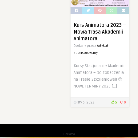
Kurs Animatora 2023 –
Nowa Trasa Akademii
Animatora
Dodany przez
Artykuł
sponsorowany
Kursy Stacjonarne Akademii
Animatora – Do zobaczenia
na Trasie Szkoleniowej! 🙂
NOWE TERMINY 2023 […]
sty 5, 2023
5
0
Reklama