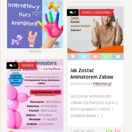
0
KURSY I SZKOLENIA
REKLAMA
0
GDAŃSK
Jak Zostać
Animatorem Zabaw
Dodany przez
PINternet.pl
Jak Zostać Animatorem
Zabaw Czy marzysz o pracy,
która sprawia Ci radość i
pozwala dawać […]
paź 26, 2023
9
0