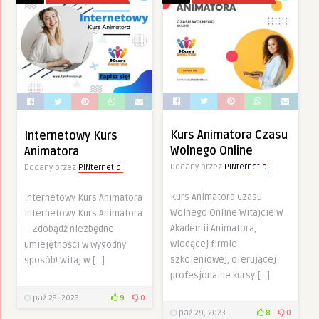
Kurs Animatora Czasu
Internetowy Kurs
Wolnego Online
Animatora
Dodany przez
PINternet.pl
Dodany przez
PINternet.pl
Kurs Animatora Czasu
Internetowy Kurs Animatora
Wolnego Online Witajcie w
Internetowy Kurs Animatora
Akademii Animatora,
– Zdobądź niezbędne
wiodącej firmie
umiejętności w wygodny
szkoleniowej, oferującej
sposób! Witaj w […]
profesjonalne kursy […]
paź 28, 2023
9
0
paź 29, 2023
8
0