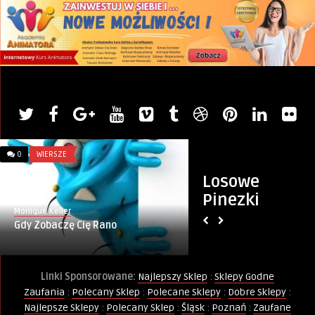
0
WIERSZE
0
KURSY I SZKOLENIA
Losowe
Pinezki
Monique Keller
PINternet.pl
Gdy Zobaczę Cię Rano
Internetowy Kurs 
Linki Sponsorowane:
Najlepszy Sklep
:
Sklepy Godne
Zaufania
:
Polecany Sklep
:
Polecane Sklepy
:
Dobre Sklepy
:
Najlepsze Sklepy
:
Polecany Sklep
:
Śląsk
:
Poznań
:
Zaufane