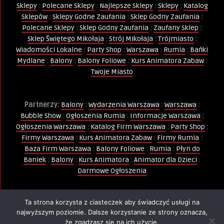
Sklepy
:
Polecane Sklepy
:
Najlepsze Sklepy
:
Sklepy
:
Katalog
Sklepów
:
Sklepy Godne Zaufania
:
Sklep Godny Zaufania
:
Polecane Sklepy
:
Sklep Godny Zaufania
:
Zaufany Sklep
:
Sklep Świętego Mikołaja
:
Strój Mikołaja
:
Trójmiasto
:
Wiadomości Lokalne
:
Party Shop
:
Warszawa
:
Rumia
:
Bańki
Mydlane
:
Balony
:
Balony Foliowe
:
Kurs Animatora Zabaw
:
Twoje Miasto
Partnerzy:
Balony
:
Wydarzenia Warszawa
:
Warszawa
:
Bubble Show
:
Ogłoszenia Rumia
:
Informacje Warszawa
:
Ogłoszenia Warszawa
:
Katalog Firm Warszawa
:
Party Shop
:
Firmy Warszawa
:
Kurs Animatora Zabaw
:
Firmy Rumia
:
Baza Firm Warszawa
:
Balony Foliowe
:
Rumia
:
Płyn do
Baniek
:
Balony
:
Kurs Animatora
:
Animator dla Dzieci
:
Darmowe Ogłoszenia
Ta strona korzysta z ciasteczek aby świadczyć usługi na
Wszelkie Prawa Zastrzeżone - Kopiowanie, powielanie i
najwyższym poziomie. Dalsze korzystanie ze strony oznacza,
wykorzystywanie treści, zdjęć, grafik jest zabronione -
że zgadzasz się na ich użycie.