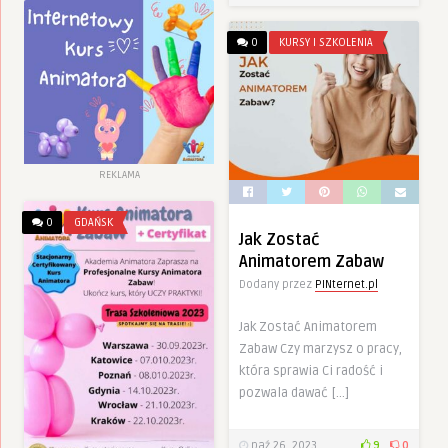
0
KURSY I SZKOLENIA
REKLAMA
0
GDAŃSK
Jak Zostać
Animatorem Zabaw
Dodany przez
PINternet.pl
Jak Zostać Animatorem
Zabaw Czy marzysz o pracy,
która sprawia Ci radość i
pozwala dawać […]
paź 26, 2023
9
0