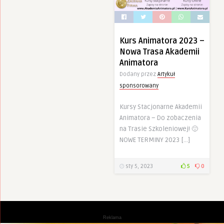
Kurs Animatora 2023 –
Nowa Trasa Akademii
Animatora
Dodany przez
Artykuł
sponsorowany
Kursy Stacjonarne Akademii
Animatora – Do zobaczenia
na Trasie Szkoleniowej! 🙂
NOWE TERMINY 2023 […]
sty 5, 2023
5
0
Reklama