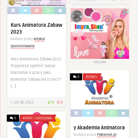
Kurs Animatora Zabaw
2023
Dodany przez
Artykuł
sponsorowany
Kurs Animatora Zabaw 2023
REKLAMA
Pragniesz spełnić swoje
marzenie o pracy jako
0
BIZNES
Animator Zabaw dla Dzieci?
[…]
sie 18, 2023
9
0
0
KURSY I SZKOLENIA
y Akademia Animatora
Dodany przez
PINternet.pl