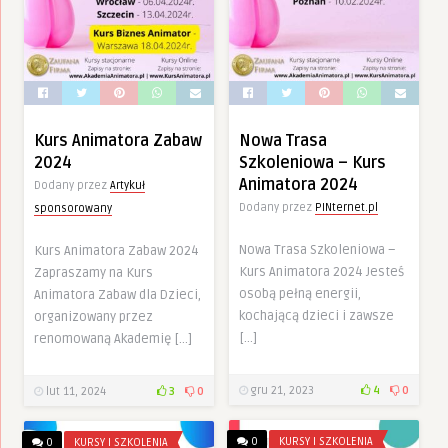
Kurs Animatora Zabaw
Nowa Trasa
2024
Szkoleniowa – Kurs
Animatora 2024
Dodany przez
Artykuł
Dodany przez
PINternet.pl
sponsorowany
Nowa Trasa Szkoleniowa –
Kurs Animatora Zabaw 2024
Kurs Animatora 2024 Jesteś
Zapraszamy na Kurs
osobą pełną energii,
Animatora Zabaw dla Dzieci,
kochającą dzieci i zawsze
organizowany przez
[…]
renomowaną Akademię […]
gru 21, 2023
4
0
lut 11, 2024
3
0
0
KURSY I SZKOLENIA
0
KURSY I SZKOLENIA