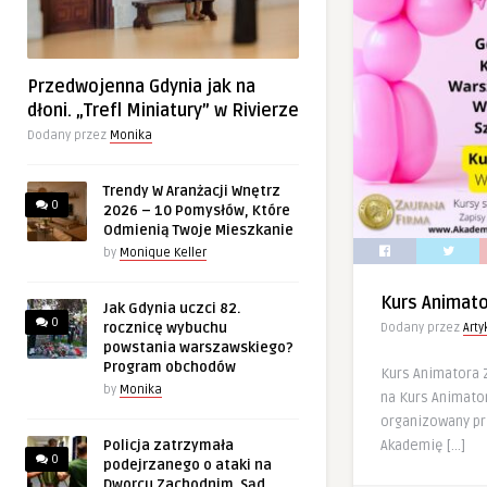
Przedwojenna Gdynia jak na
dłoni. „Trefl Miniatury” w Rivierze
Dodany przez
Monika
Trendy W Aranżacji Wnętrz
0
2026 – 10 Pomysłów, Które
Odmienią Twoje Mieszkanie
by
Monique Keller
Kurs Animat
Jak Gdynia uczci 82.
0
rocznicę wybuchu
Dodany przez
Art
powstania warszawskiego?
Program obchodów
Kurs Animatora
by
Monika
na Kurs Animator
organizowany p
Akademię […]
Policja zatrzymała
0
podejrzanego o ataki na
Dworcu Zachodnim. Sąd