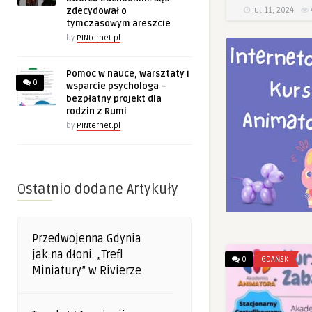
lut 11, 2024
zdecydował o
tymczasowym areszcie
by
PINternet.pl
Pomoc w nauce, warsztaty i
0
wsparcie psychologa –
bezpłatny projekt dla
rodzin z Rumi
by
PINternet.pl
Ostatnio dodane Artykuły
Przedwojenna Gdynia
jak na dłoni. „Trefl
0
GDAŃSK
Miniatury” w Rivierze