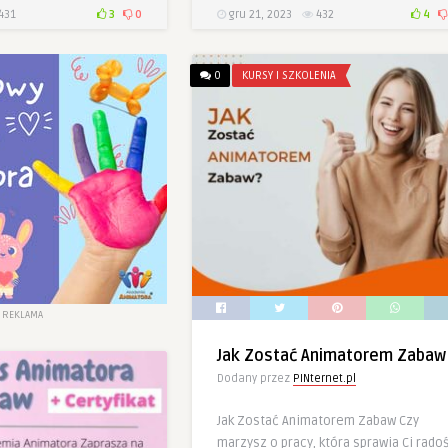
431
3
0
gru 21, 2023
432
4
0
KURSY I SZKOLENIA
REKLAMA
Jak Zostać Animatorem Zabaw
Dodany przez
PINternet.pl
Jak Zostać Animatorem Zabaw Czy
marzysz o pracy, która sprawia Ci rado