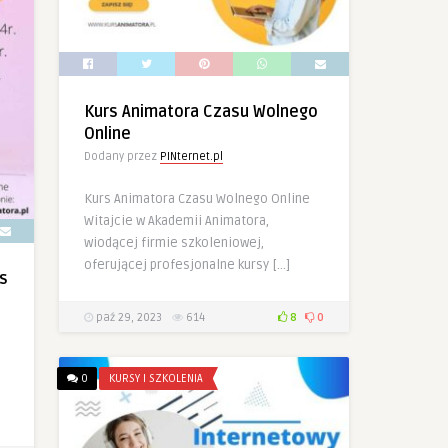
Kurs Animatora Czasu Wolnego
Online
Dodany przez
PINternet.pl
Kurs Animatora Czasu Wolnego Online
Witajcie w Akademii Animatora,
wiodącej firmie szkoleniowej,
oferującej profesjonalne kursy […]
s
paź 29, 2023
614
8
0
0
KURSY I SZKOLENIA