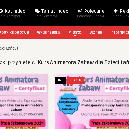
Kat Index
Temat Index
Polecane
Rek
ista Kategorii
Lista Tematów
Polecane Pinezki
Dodaj Re
Kody Rabatowe
Wydarzenia
Miasto
Biznes
Informac
eci Łańcut
zki przypięte w:
Kurs Animatora Zabaw dla Dzieci Ła
0
GDAŃSK