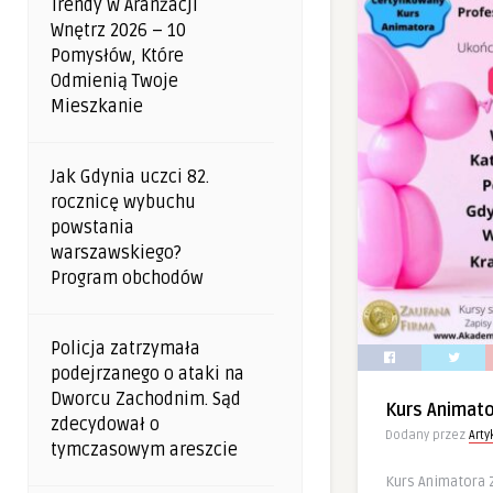
Trendy W Aranżacji
Wnętrz 2026 – 10
Pomysłów, Które
Odmienią Twoje
Mieszkanie
Jak Gdynia uczci 82.
rocznicę wybuchu
powstania
warszawskiego?
Program obchodów
Policja zatrzymała
podejrzanego o ataki na
Dworcu Zachodnim. Sąd
Kurs Animat
zdecydował o
Dodany przez
Art
tymczasowym areszcie
Kurs Animatora 