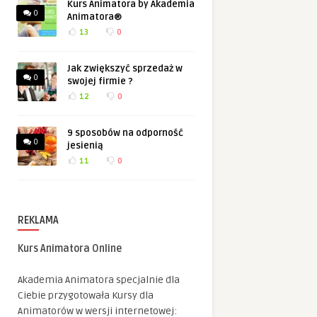
Kurs Animatora by Akademia
0
Animatora®
13
0
Jak zwiększyć sprzedaż w
0
swojej firmie ?
12
0
9 sposobów na odporność
0
jesienią
11
0
REKLAMA
Kurs Animatora Online
Akademia Animatora specjalnie dla
Ciebie przygotowała Kursy dla
Animatorów w wersji internetowej: