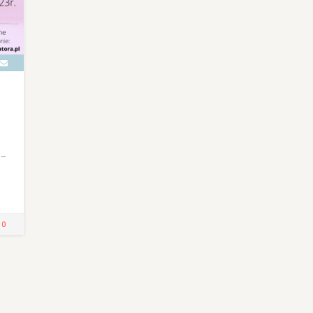
 –
!
0