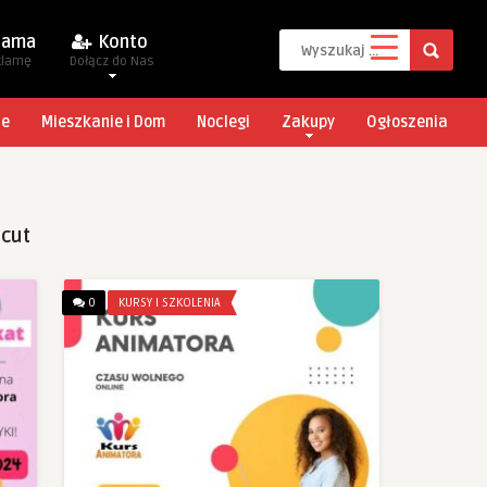
lama
Konto
klamę
Dołącz do Nas
je
Mieszkanie i Dom
Noclegi
Zakupy
Ogłoszenia
ńcut
0
KURSY I SZKOLENIA