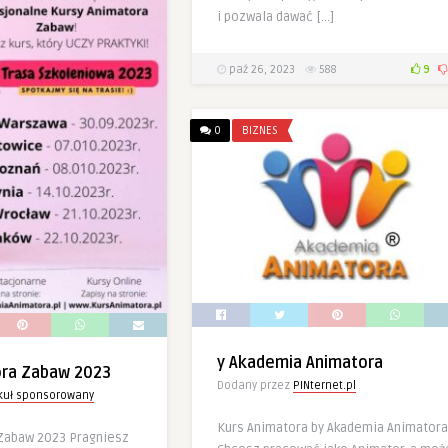
i pozwala dawać […]
paź 26, 2023
588
9
0
BIZNES
y Akademia Animatora
ora Zabaw 2023
Dodany przez
PINternet.pl
ykuł sponsorowany
Kurs Animatora by Akademia Animatora
Zabaw 2023 Pragniesz