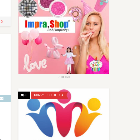
0
REKLAMA
0
KURSY I SZKOLENIA