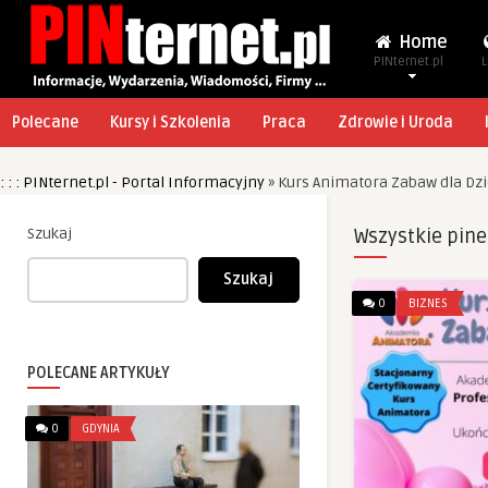
Home
PINternet.pl
L
Polecane
Kursy i Szkolenia
Praca
Zdrowie i Uroda
: : : PINternet.pl - Portal Informacyjny
»
Kurs Animatora Zabaw dla Dzi
Szukaj
Wszystkie pine
Szukaj
0
BIZNES
POLECANE ARTYKUŁY
0
GDYNIA