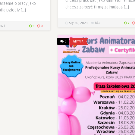
Chcesz pracować jako Animator, a moż
arzenie o pracy jako
chcesz założyć firmę zajmującą […]
dla Dzieci? […]
sty 30, 2023
442
7
821
9
0
0
GDYNIA