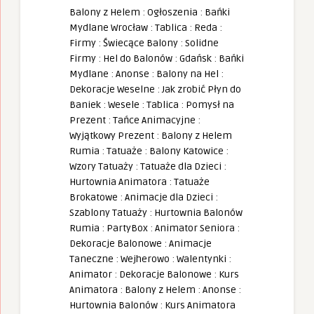
Balony z Helem
:
Ogłoszenia
:
Bańki
Mydlane Wrocław
:
Tablica
:
Reda
:
Firmy
:
Świecące Balony
:
Solidne
Firmy
:
Hel do Balonów
:
Gdańsk
:
Bańki
Mydlane
:
Anonse
:
Balony na Hel
:
Dekoracje Weselne
:
Jak zrobić Płyn do
Baniek
:
Wesele
:
Tablica
:
Pomysł na
Prezent
:
Tańce Animacyjne
:
Wyjątkowy Prezent
:
Balony z Helem
Rumia
:
Tatuaże
:
Balony Katowice
:
Wzory Tatuaży
:
Tatuaże dla Dzieci
:
Hurtownia Animatora
:
Tatuaże
Brokatowe
:
Animacje dla Dzieci
:
Szablony Tatuaży
:
Hurtownia Balonów
Rumia
:
PartyBox
:
Animator Seniora
:
Dekoracje Balonowe
:
Animacje
Taneczne
:
Wejherowo
:
Walentynki
:
Animator
:
Dekoracje Balonowe
:
Kurs
Animatora
:
Balony z Helem
:
Anonse
:
Hurtownia Balonów
:
Kurs Animatora