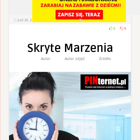
paź 28, 2022
533
Wyświetlenia
0 Komentarzy
5
0
Skryte Marzenia
Autor:
Autor zdjęć:
Żródło: