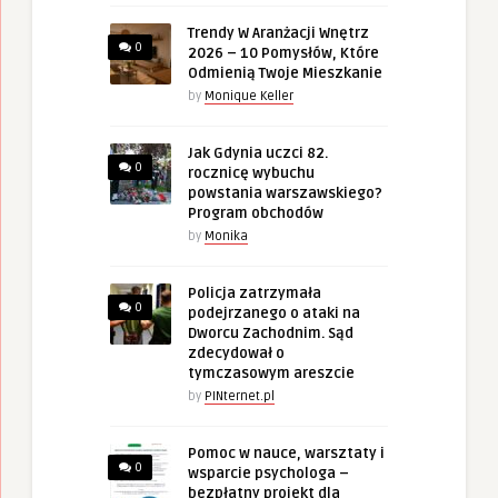
Trendy W Aranżacji Wnętrz
0
2026 – 10 Pomysłów, Które
Odmienią Twoje Mieszkanie
by
Monique Keller
Jak Gdynia uczci 82.
0
rocznicę wybuchu
powstania warszawskiego?
Program obchodów
by
Monika
Policja zatrzymała
0
podejrzanego o ataki na
Dworcu Zachodnim. Sąd
zdecydował o
tymczasowym areszcie
by
PINternet.pl
Pomoc w nauce, warsztaty i
0
wsparcie psychologa –
bezpłatny projekt dla