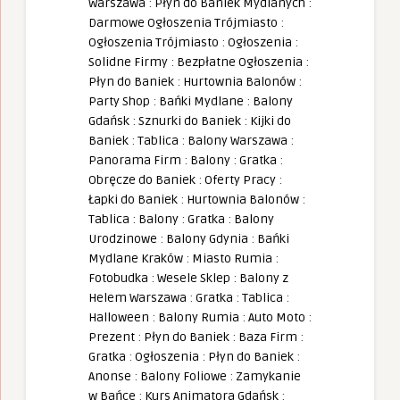
Warszawa
:
Płyn do Baniek Mydlanych
:
Darmowe Ogłoszenia Trójmiasto
:
Ogłoszenia Trójmiasto
:
Ogłoszenia
:
Solidne Firmy
:
Bezpłatne Ogłoszenia
:
Płyn do Baniek
:
Hurtownia Balonów
:
Party Shop
:
Bańki Mydlane
:
Balony
Gdańsk
:
Sznurki do Baniek
:
Kijki do
Baniek
:
Tablica
:
Balony Warszawa
:
Panorama Firm
:
Balony
:
Gratka
:
Obręcze do Baniek
:
Oferty Pracy
:
Łapki do Baniek
:
Hurtownia Balonów
:
Tablica
:
Balony
:
Gratka
:
Balony
Urodzinowe
:
Balony Gdynia
:
Bańki
Mydlane Kraków
:
Miasto Rumia
:
Fotobudka
:
Wesele Sklep
:
Balony z
Helem Warszawa
:
Gratka
:
Tablica
:
Halloween
:
Balony Rumia
:
Auto Moto
:
Prezent
:
Płyn do Baniek
:
Baza Firm
:
Gratka
:
Ogłoszenia
:
Płyn do Baniek
:
Anonse
:
Balony Foliowe
:
Zamykanie
w Bańce
:
Kurs Animatora Gdańsk
: