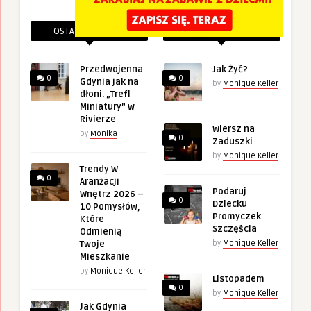
OSTATNIE PINEZKI
POWIĄZANE PINEZKI
Przedwojenna
Jak Żyć?
0
0
Gdynia jak na
by
Monique Keller
dłoni. „Trefl
Miniatury” w
Rivierze
Wiersz na
by
Monika
0
Zaduszki
by
Monique Keller
Trendy W
0
Aranżacji
Podaruj
Wnętrz 2026 –
0
Dziecku
10 Pomysłów,
Promyczek
Które
Szczęścia
Odmienią
Twoje
by
Monique Keller
Mieszkanie
by
Monique Keller
Listopadem
0
by
Monique Keller
Jak Gdynia