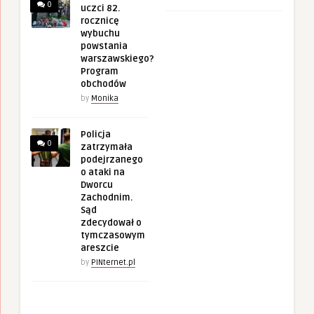
0
uczci 82.
rocznicę
wybuchu
powstania
warszawskiego?
Program
obchodów
by
Monika
Policja
0
zatrzymała
podejrzanego
o ataki na
Dworcu
Zachodnim.
Sąd
zdecydował o
tymczasowym
areszcie
by
PINternet.pl