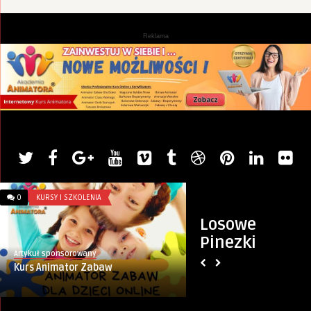
Reklama
0
KURSY I SZKOLENIA
0
TECHNOLOGIE
Losowe
Pinezki
Artykuł sponsorowany
Artykuł sponsorowany
Kurs Animator Zabaw
Efekty świetlne na