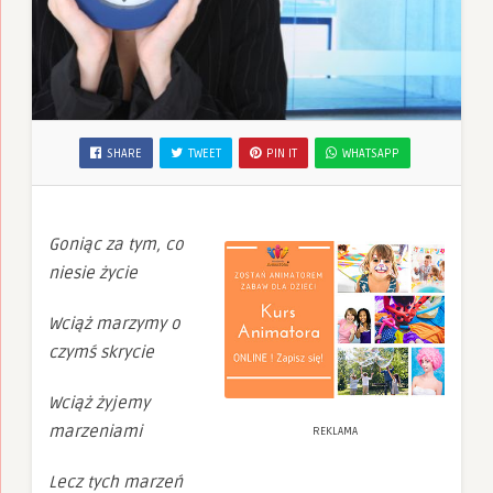
SHARE
TWEET
PIN IT
WHATSAPP
Goniąc za tym, co
niesie życie
Wciąż marzymy o
czymś skrycie
Wciąż żyjemy
marzeniami
REKLAMA
Lecz tych marzeń