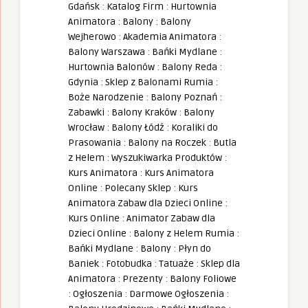
Gdańsk
:
Katalog Firm
:
Hurtownia
Animatora
:
Balony
:
Balony
Wejherowo
:
Akademia Animatora
:
Balony Warszawa
:
Bańki Mydlane
:
Hurtownia Balonów
:
Balony Reda
:
Gdynia
:
Sklep z Balonami Rumia
:
Boże Narodzenie
:
Balony Poznań
:
Zabawki
:
Balony Kraków
:
Balony
Wrocław
:
Balony Łódź
:
Koraliki do
Prasowania
:
Balony na Roczek
:
Butla
z Helem
:
Wyszukiwarka Produktów
:
Kurs Animatora
:
Kurs Animatora
Online
:
Polecany Sklep
:
Kurs
Animatora Zabaw dla Dzieci Online
:
Kurs Online
:
Animator Zabaw dla
Dzieci Online
:
Balony z Helem Rumia
:
Bańki Mydlane
:
Balony
:
Płyn do
Baniek
:
Fotobudka
:
Tatuaże
:
Sklep dla
Animatora
:
Prezenty
:
Balony Foliowe
:
Ogłoszenia
:
Darmowe Ogłoszenia
: