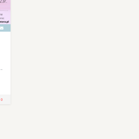
 –
!
0