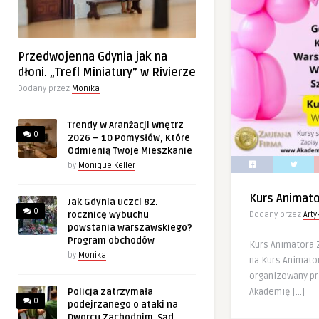
Przedwojenna Gdynia jak na
dłoni. „Trefl Miniatury” w Rivierze
Dodany przez
Monika
Trendy W Aranżacji Wnętrz
0
2026 – 10 Pomysłów, Które
Odmienią Twoje Mieszkanie
by
Monique Keller
Kurs Animat
Jak Gdynia uczci 82.
0
rocznicę wybuchu
Dodany przez
Art
powstania warszawskiego?
Program obchodów
Kurs Animatora
by
Monika
na Kurs Animator
organizowany p
Akademię […]
Policja zatrzymała
0
podejrzanego o ataki na
Dworcu Zachodnim. Sąd