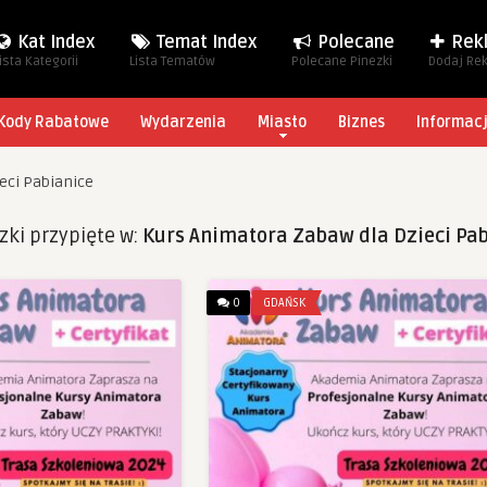
Kat Index
Temat Index
Polecane
Rek
ista Kategorii
Lista Tematów
Polecane Pinezki
Dodaj Re
Kody Rabatowe
Wydarzenia
Miasto
Biznes
Informac
eci Pabianice
zki przypięte w:
Kurs Animatora Zabaw dla Dzieci Pa
0
GDAŃSK