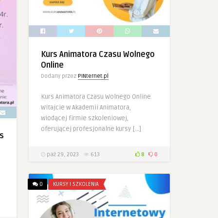
Kurs Animatora Czasu Wolnego
Online
Dodany przez
PINternet.pl
Kurs Animatora Czasu Wolnego Online
Witajcie w Akademii Animatora,
wiodącej firmie szkoleniowej,
oferującej profesjonalne kursy […]
s
paź 29, 2023
613
8
0
0
KURSY I SZKOLENIA