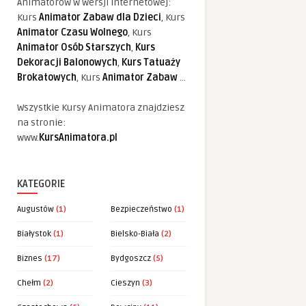
Animatorów w wersji internetowej:
Kurs
Animator Zabaw dla Dzieci
, Kurs
Animator Czasu Wolnego
, Kurs
Animator Osób Starszych
,
Kurs
Dekoracji Balonowych
,
Kurs Tatuaży
Brokatowych
, Kurs
Animator Zabaw
...
Wszystkie Kursy Animatora znajdziesz
na stronie:
www.
KursAnimatora.pl
KATEGORIE
Augustów
(1)
Bezpieczeństwo
(1)
Białystok
(1)
Bielsko-Biała
(2)
Biznes
(17)
Bydgoszcz
(5)
Chełm
(2)
Cieszyn
(3)