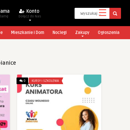
lama
Konto
klamę
Dołącz do Nas
je
Mieszkanie i Dom
Noclegi
Zakupy
Ogłoszenia
bianice
0
KURSY I SZKOLENIA