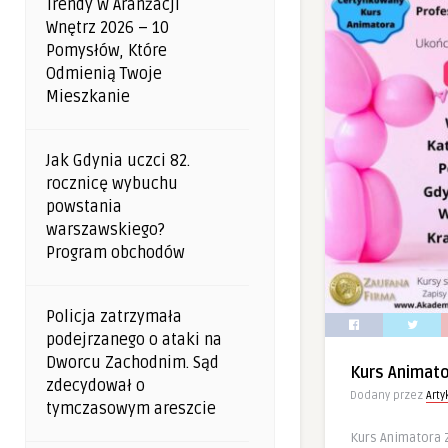
Trendy W Aranżacji
Wnętrz 2026 – 10
Pomysłów, Które
Odmienią Twoje
Mieszkanie
Jak Gdynia uczci 82.
rocznicę wybuchu
powstania
warszawskiego?
Program obchodów
Policja zatrzymała
podejrzanego o ataki na
Dworcu Zachodnim. Sąd
Kurs Animat
zdecydował o
Dodany przez
Art
tymczasowym areszcie
Kurs Animatora 