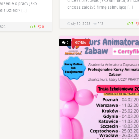
Chcesz pracować jako Animator, a moż
arzenie o pracy jako
chcesz założyć firmę zajmującą […]
dla Dzieci? […]
sty 30, 2023
442
7
821
9
0
0
GDYNIA