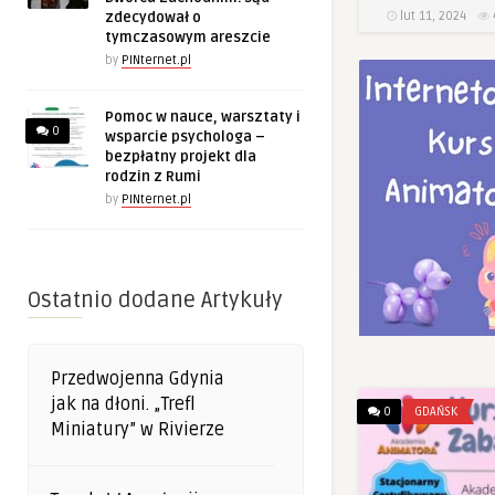
lut 11, 2024
zdecydował o
tymczasowym areszcie
by
PINternet.pl
Pomoc w nauce, warsztaty i
0
wsparcie psychologa –
bezpłatny projekt dla
rodzin z Rumi
by
PINternet.pl
Ostatnio dodane Artykuły
Przedwojenna Gdynia
jak na dłoni. „Trefl
0
GDAŃSK
Miniatury” w Rivierze