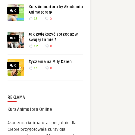
Kurs Animatora by Akademia
0
Animatora®
13
0
Jak zwiększyć sprzedaż w
0
swojej firmie ?
12
0
Życzenia na Miły Dzień
0
11
0
REKLAMA
Kurs Animatora Online
Akademia Animatora specjalnie dla
Ciebie przygotowała Kursy dla