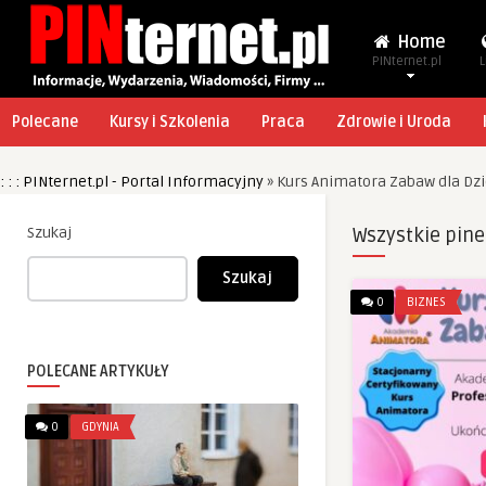
Home
PINternet.pl
L
Polecane
Kursy i Szkolenia
Praca
Zdrowie i Uroda
: : : PINternet.pl - Portal Informacyjny
»
Kurs Animatora Zabaw dla Dzi
Szukaj
Wszystkie pine
Szukaj
0
BIZNES
POLECANE ARTYKUŁY
0
GDYNIA