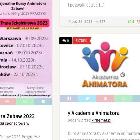
i pozwala dawać […]
paź 26, 2023
587
9
0
BIZNES
y Akademia Animatora
ora Zabaw 2023
Dodany przez
PINternet.pl
ykuł sponsorowany
Kurs Animatora by Akademia Animatora
Zabaw 2023 Pragniesz