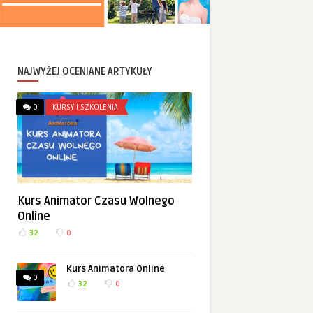
NAJWYŻEJ OCENIANE ARTYKUŁY
0
KURSY I SZKOLENIA
Kurs Animator Czasu Wolnego
Online
32
0
Kurs Animatora Online
0
32
0