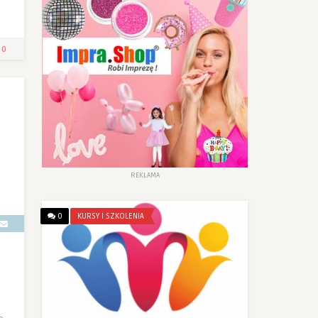
0
REKLAMA
0
KURSY I SZKOLENIA