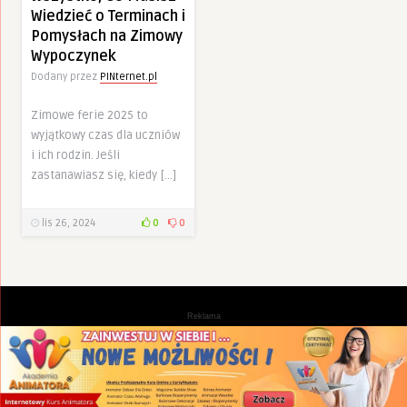
Wiedzieć o Terminach i
Pomysłach na Zimowy
Wypoczynek
Dodany przez
PINternet.pl
Zimowe ferie 2025 to
wyjątkowy czas dla uczniów
i ich rodzin. Jeśli
zastanawiasz się, kiedy […]
lis 26, 2024
0
0
Reklama