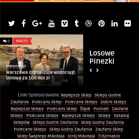
0
MIASTO
0
GDAŃSK
Losowe
Pinezki
PINternet.pl
Artykuł sponsorowany
Warszawa digitalizuje wodociągi.
Kurs Animatora Za
Umowa za 100 mln zł
Linki Sponsorowane:
Najlepszy Sklep
:
Sklepy Godne
Zaufania
:
Polecany Sklep
:
Polecane Sklepy
:
Dobre Sklepy
:
Najlepsze Sklepy
:
Polecany Sklep
:
Śląsk
:
Poznań
:
Zaufane
Sklepy
:
Polecane Sklepy
:
Najlepsze Sklepy
:
Sklepy
:
Katalog
Sklepów
:
Sklepy Godne Zaufania
:
Sklep Godny Zaufania
:
Polecane Sklepy
:
Sklep Godny Zaufania
:
Zaufany Sklep
:
Sklep Świętego Mikołaja
:
Strój Mikołaja
:
Trójmiasto
: