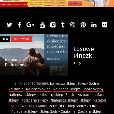
0
ZŁOTE MYŚLI
0
GADŻETY
Losowe
Pinezki
PINternet.pl
Artykuł sponsorowany
Doskonałość
Dekoracje na Impre
Idealne Dla Ciebie!
Linki Sponsorowane:
Najlepszy Sklep
:
Sklepy Godne
Zaufania
:
Polecany Sklep
:
Polecane Sklepy
:
Dobre Sklepy
:
Najlepsze Sklepy
:
Polecany Sklep
:
Śląsk
:
Poznań
:
Zaufane
Sklepy
:
Polecane Sklepy
:
Najlepsze Sklepy
:
Sklepy
:
Katalog
Sklepów
:
Sklepy Godne Zaufania
:
Sklep Godny Zaufania
:
Polecane Sklepy
:
Sklep Godny Zaufania
:
Zaufany Sklep
: