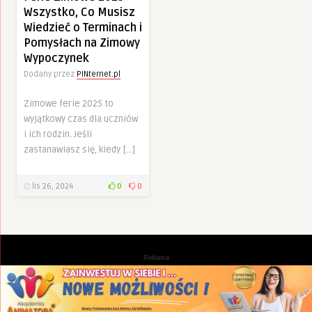
Wszystko, Co Musisz
Wiedzieć o Terminach i
Pomysłach na Zimowy
Wypoczynek
Dodany przez
PINternet.pl
Zimowe ferie 2025 to
wyjątkowy czas dla uczniów
i ich rodzin. Jeśli
zastanawiasz się, kiedy […]
lis 26, 2024
0
0
Reklama