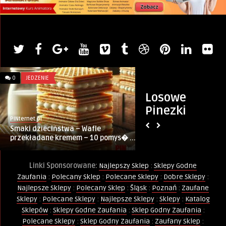
0
JEDZENIE
0
GÓWNIANE WIERSZY
Losowe
Pinezki
PINternet.pl
Wierszokleta
Smaki dzieciństwa – Wafle
Wszędzie równo …
przekładane kremem – 10 pomys� ...
Linki Sponsorowane:
Najlepszy Sklep
:
Sklepy Godne
Zaufania
:
Polecany Sklep
:
Polecane Sklepy
:
Dobre Sklepy
:
Najlepsze Sklepy
:
Polecany Sklep
:
Śląsk
:
Poznań
:
Zaufane
Sklepy
:
Polecane Sklepy
:
Najlepsze Sklepy
:
Sklepy
:
Katalog
Sklepów
:
Sklepy Godne Zaufania
:
Sklep Godny Zaufania
:
Polecane Sklepy
:
Sklep Godny Zaufania
:
Zaufany Sklep
: